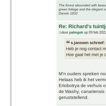
The forest abounded with beauti
green foliage and the elegant c
Darwin 1832
Re: Richard's tuintj
door
palmgek
op 09 feb 202
s.janssen schreef:
Heb je nog contact m
Hoe gaat het met je 
M'n ouders spreken no
Helaas heb ik het ver
Eriobotrya de verhuis o
de Washy, canariensis 
geruststellend.