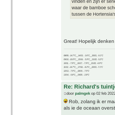
vinden en zijn er ser
waar de bamboe sche
tussen de Hortensia's 
Great! Hopelijk denken
08/09, -14.7°C__14/15, - 3.6°C__20/21, -9.1°C
09/10, -10.0°C__15/16, - 5.9°C__21/22, -5.2°C
10/11, - 7.9°C__16/17, - 7.9°C__21/22, -6.9°C
11/12, -14.7°C__17/18, - 8.3°C__22/23, -7.1°C
12/13, - 7.9°C__18/19, - 7.5°C
13/14, - 0.8°C__19/20, - 2.8°C
Re: Richard's tuintj
door
palmgek
op 02 feb 202
Rob, zolang ik er maar
als ie de oceaan overs