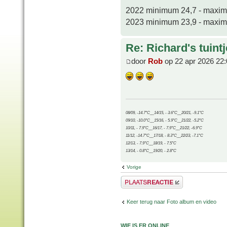
2022 minimum 24,7 - maxi
2023 minimum 23,9 - maxi
Re: Richard's tuintj
door
Rob
op 22 apr 2026 22:
08/09, -14.7°C__14/15, - 3.6°C__20/21, -9.1°C
09/10, -10.0°C__15/16, - 5.9°C__21/22, -5.2°C
10/11, - 7.9°C__16/17, - 7.9°C__21/22, -6.9°C
11/12, -14.7°C__17/18, - 8.3°C__22/23, -7.1°C
12/13, - 7.9°C__18/19, - 7.5°C
13/14, - 0.8°C__19/20, - 2.8°C
Vorige
Plaats een reactie
Keer terug naar Foto album en video
WIE IS ER ONLINE