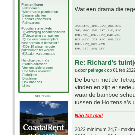
Plantenlijsten
Wat een drama die tegels
Palmbomen
Winterharde palmbomen
Bananenplanten
Canna's (bloemriet)
Palmvarens
08/09, -14.7°C__14/15, - 3.6°C__20/21, -9.1°C
Populairste artikels
09/10, -10.0°C__15/16, - 5.9°C__21/22, -5.2°C
1)
Verzorging bananenplanten
10/11, - 7.9°C__16/17, - 7.9°C__21/22, -6.9°C
2)
Verzorging van palmen
3)
Hoe een bananenplant
11/12, -14.7°C__17/18, - 8.3°C__22/23, -7.1°C
beschermen in de winter?
12/13, - 7.9°C__18/19, - 7.5°C
4)
De 10 winterhardste
13/14, - 0.8°C__19/20, - 2.8°C
palmbomen ter wereld
5)
Zaaien van avocado
Handige pagina's
Re: Richard's tuintj
Exoten adressen
Veel gestelde vragen
door
palmgek
op 01 feb 202
Hoe foto's uploaden
Richtlijnen
De buren met de Tetrap
Disclaimer
Link naar ons
Links
vinden en zijn er serie
waar de bamboe scheut
SPONSORS
tussen de Hortensia's ui
Não faz mal!
2022 minimum 24,7 - maxi