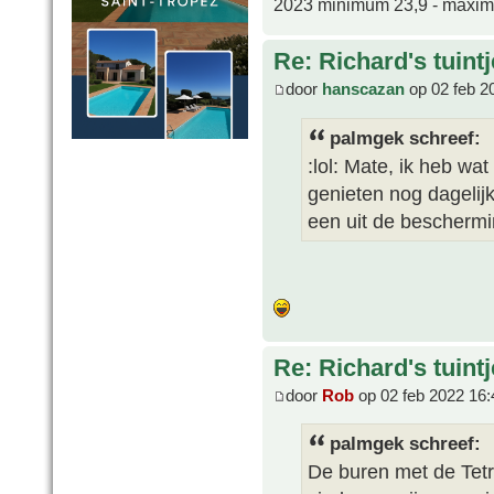
2023 minimum 23,9 - maxi
Re: Richard's tuintj
door
hanscazan
op 02 feb 2
palmgek schreef:
:lol: Mate, ik heb wa
genieten nog dagelij
een uit de beschermi
Re: Richard's tuintj
door
Rob
op 02 feb 2022 16:
palmgek schreef:
De buren met de Tetr