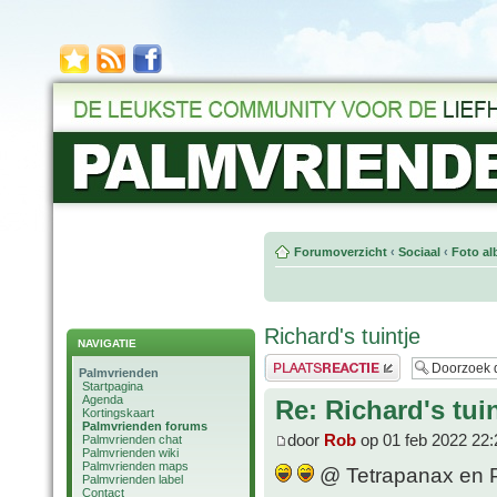
Forumoverzicht
‹
Sociaal
‹
Foto al
Richard's tuintje
NAVIGATIE
Plaats een reactie
Palmvrienden
Startpagina
Agenda
Re: Richard's tuin
Kortingskaart
Palmvrienden forums
door
Rob
op 01 feb 2022 22:
Palmvrienden chat
Palmvrienden wiki
Palmvrienden maps
@ Tetrapanax en P. 
Palmvrienden label
Contact