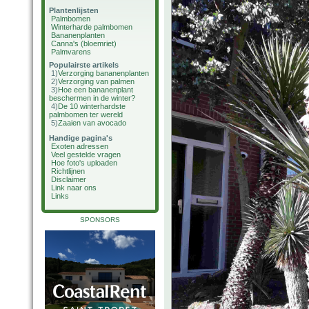
Plantenlijsten
Palmbomen
Winterharde palmbomen
Bananenplanten
Canna's (bloemriet)
Palmvarens
Populairste artikels
1)
Verzorging bananenplanten
2)
Verzorging van palmen
3)
Hoe een bananenplant
beschermen in de winter?
4)
De 10 winterhardste
palmbomen ter wereld
5)
Zaaien van avocado
Handige pagina's
Exoten adressen
Veel gestelde vragen
Hoe foto's uploaden
Richtlijnen
Disclaimer
Link naar ons
Links
SPONSORS