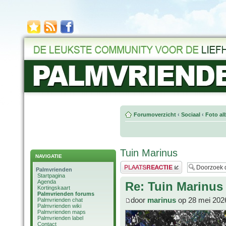
Forumoverzicht
‹
Sociaal
‹
Foto al
Tuin Marinus
NAVIGATIE
Plaats een reactie
Palmvrienden
Startpagina
Agenda
Re: Tuin Marinus
Kortingskaart
Palmvrienden forums
door
marinus
op 28 mei 202
Palmvrienden chat
Palmvrienden wiki
Palmvrienden maps
Palmvrienden label
Contact