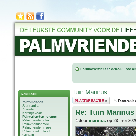
Forumoverzicht
‹
Sociaal
‹
Foto al
Tuin Marinus
NAVIGATIE
Plaats een reactie
Palmvrienden
Startpagina
Agenda
Re: Tuin Marinus
Kortingskaart
Palmvrienden forums
door
marinus
op 28 mei 202
Palmvrienden chat
Palmvrienden wiki
Palmvrienden maps
Palmvrienden label
Contact