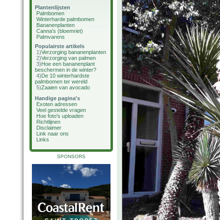
Plantenlijsten
Palmbomen
Winterharde palmbomen
Bananenplanten
Canna's (bloemriet)
Palmvarens
Populairste artikels
1)
Verzorging bananenplanten
2)
Verzorging van palmen
3)
Hoe een bananenplant
beschermen in de winter?
4)
De 10 winterhardste
palmbomen ter wereld
5)
Zaaien van avocado
Handige pagina's
Exoten adressen
Veel gestelde vragen
Hoe foto's uploaden
Richtlijnen
Disclaimer
Link naar ons
Links
SPONSORS