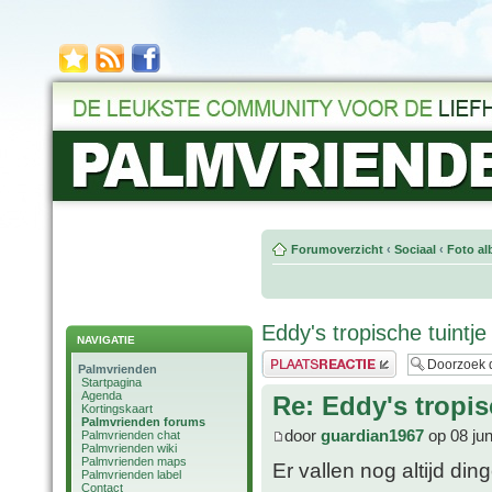
Forumoverzicht
‹
Sociaal
‹
Foto al
Eddy's tropische tuintje
NAVIGATIE
Plaats een reactie
Palmvrienden
Startpagina
Agenda
Re: Eddy's tropis
Kortingskaart
Palmvrienden forums
door
guardian1967
op 08 ju
Palmvrienden chat
Palmvrienden wiki
Palmvrienden maps
Er vallen nog altijd di
Palmvrienden label
Contact