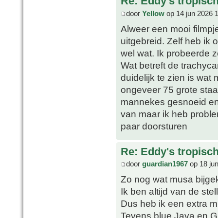
Re: Eddy's tropische
door
Yellow
op 14 jun 2026 
Alweer een mooi filmpje
uitgebreid. Zelf heb ik
wel wat. Ik probeerde z
Wat betreft de trachyc
duidelijk te zien is wat 
ongeveer 75 grote sta
mannekes gesnoeid en i
van maar ik heb proble
paar doorsturen
Re: Eddy's tropische
door
guardian1967
op 18 ju
Zo nog wat musa bijge
Ik ben altijd van de stel
Dus heb ik een extra 
Tevens blue Java en Gr