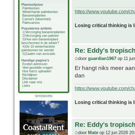
Plantenlijsten
Palmbomen
https://www.youtube.com/
Winterharde palmbomen
Bananenplanten
Canna's (bloemriet)
Palmvarens
Losing critical thinking is 
Populairste artikels
1)
Verzorging bananenplanten
2)
Verzorging van palmen
3)
Hoe een bananenplant
beschermen in de winter?
4)
De 10 winterhardste
Re: Eddy's tropische
palmbomen ter wereld
5)
Zaaien van avocado
door
guardian1967
op 11 ju
Handige pagina's
Exoten adressen
Er hangt niks meer aan
Veel gestelde vragen
Hoe foto's uploaden
dan
Richtlijnen
Disclaimer
Link naar ons
Links
https://www.youtube.com/
SPONSORS
Losing critical thinking is 
Re: Eddy's tropische
door
Mate
op 12 jun 2026 20