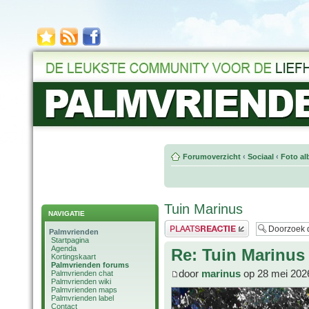
Forumoverzicht
‹
Sociaal
‹
Foto al
Tuin Marinus
NAVIGATIE
Plaats een reactie
Palmvrienden
Startpagina
Agenda
Re: Tuin Marinus
Kortingskaart
Palmvrienden forums
door
marinus
op 28 mei 202
Palmvrienden chat
Palmvrienden wiki
Palmvrienden maps
Palmvrienden label
Contact