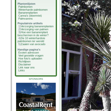
Plantenlijsten
Palmbomen
Winterharde palmbomen
Bananenplanten
Canna's (bloemriet)
Palmvarens
Populairste artikels
1)
Verzorging bananenplanten
2)
Verzorging van palmen
3)
Hoe een bananenplant
beschermen in de winter?
4)
De 10 winterhardste
palmbomen ter wereld
5)
Zaaien van avocado
Handige pagina's
Exoten adressen
Veel gestelde vragen
Hoe foto's uploaden
Richtlijnen
Disclaimer
Link naar ons
Links
SPONSORS