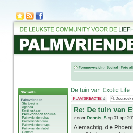
Forumoverzicht
‹
Sociaal
‹
Foto al
De tuin van Exotic Life
NAVIGATIE
Plaats een reactie
Palmvrienden
Startpagina
Agenda
Re: De tuin van E
Kortingskaart
Palmvrienden forums
door
Dennis_S
op 01 apr 20
Palmvrienden chat
Palmvrienden wiki
Palmvrienden maps
Alemachtig, die Phoeni
Palmvrienden label
Contact