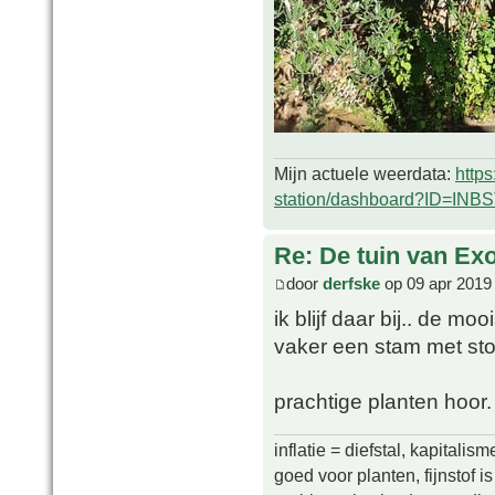
Mijn actuele weerdata:
http
station/dashboard?ID=INB
Re: De tuin van Exo
door
derfske
op 09 apr 2019
ik blijf daar bij.. de mo
vaker een stam met sto
prachtige planten hoor
inflatie = diefstal, kapitali
goed voor planten, fijnstof is 