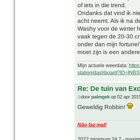
of iets in die trend.
Ondanks dat vind ik nie
acht neemt. Als ik na 
Washy voor de winter h
vaak tegen de 20-30 c
onder dan mijn fortunei
moet zijn is een andere
Mijn actuele weerdata:
http
station/dashboard?ID=INB
Re: De tuin van Exo
door
palmgek
op 02 apr 201
Geweldig Robbin!
Não faz mal!
2022 minimum 24,7 - maxi