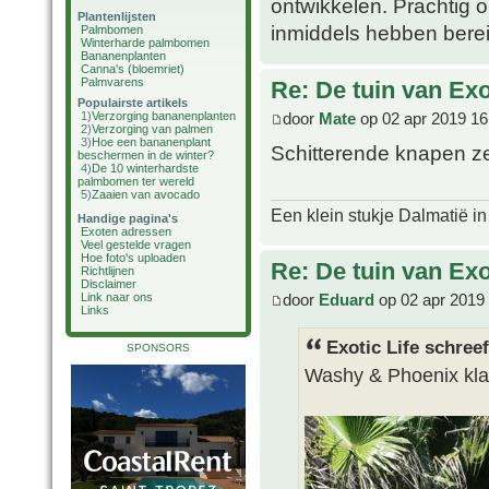
ontwikkelen. Prachtig 
Plantenlijsten
inmiddels hebben bereik
Palmbomen
Winterharde palmbomen
Bananenplanten
Canna's (bloemriet)
Palmvarens
Re: De tuin van Exo
Populairste artikels
door
Mate
op 02 apr 2019 16
1)
Verzorging bananenplanten
2)
Verzorging van palmen
3)
Hoe een bananenplant
Schitterende knapen ze
beschermen in de winter?
4)
De 10 winterhardste
palmbomen ter wereld
5)
Zaaien van avocado
Een klein stukje Dalmatië in
Handige pagina's
Exoten adressen
Veel gestelde vragen
Hoe foto's uploaden
Re: De tuin van Exo
Richtlijnen
Disclaimer
door
Eduard
op 02 apr 2019
Link naar ons
Links
Exotic Life schreef
SPONSORS
Washy & Phoenix klaa