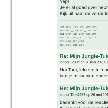
Yep!
Je er al goed over heb
Kijk uit naar de vorder
08/09, -14.7°C__14/15, - 3.6°C__20/21, -9.1°C
09/10, -10.0°C__15/16, - 5.9°C__21/22, -5.2°C
10/11, - 7.9°C__16/17, - 7.9°C__21/22, -6.9°C
11/12, -14.7°C__17/18, - 8.3°C__22/23, -7.1°C
12/13, - 7.9°C__18/19, - 7.5°C
13/14, - 0.8°C__19/20, - 2.8°C
Re: Mijn Jungle-Tui
door
Jozef
op 26 mei 2019 0
Hoi Tom, lekkere tuin
kan je misschien onde
Re: Mijn Jungle-Tui
door
Tom1986
op 26 mei 201
bedankt voor de reacti