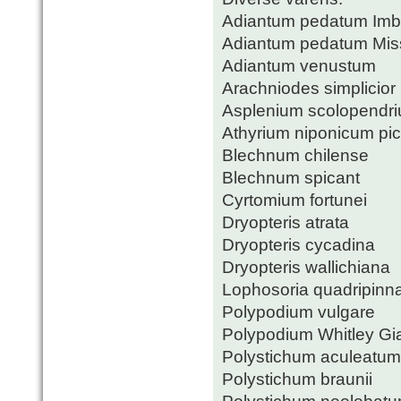
Adiantum pedatum Imb
Adiantum pedatum Mis
Adiantum venustum
Arachniodes simplicior
Asplenium scolopendr
Athyrium niponicum pi
Blechnum chilense
Blechnum spicant
Cyrtomium fortunei
Dryopteris atrata
Dryopteris cycadina
Dryopteris wallichiana
Lophosoria quadripinn
Polypodium vulgare
Polypodium Whitley Gi
Polystichum aculeatum
Polystichum braunii
Polystichum neolobat