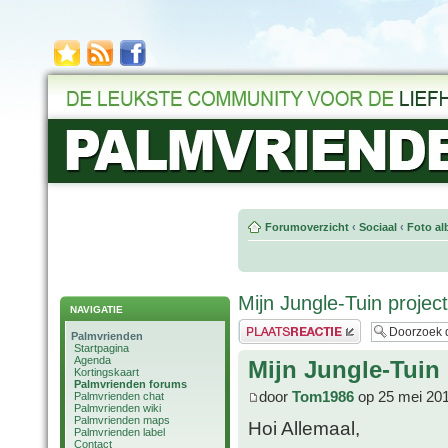
Forumoverzicht
‹
Sociaal
‹
Foto al
Mijn Jungle-Tuin project
NAVIGATIE
Plaats een reactie
Palmvrienden
Startpagina
Agenda
Mijn Jungle-Tuin 
Kortingskaart
Palmvrienden forums
door
Tom1986
op 25 mei 201
Palmvrienden chat
Palmvrienden wiki
Palmvrienden maps
Hoi Allemaal,
Palmvrienden label
Contact