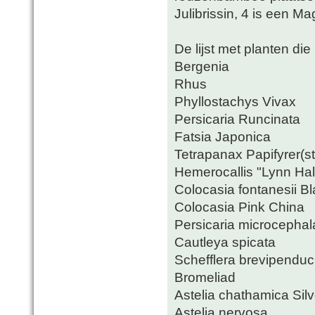
Julibrissin, 4 is een Ma
De lijst met planten di
Bergenia
Rhus
Phyllostachys Vivax
Persicaria Runcinata
Fatsia Japonica
Tetrapanax Papifyrer(st
Hemerocallis "Lynn Hal
Colocasia fontanesii B
Colocasia Pink China
Persicaria microcephal
Cautleya spicata
Schefflera brevipenduc
Bromeliad
Astelia chathamica Sil
Astelia nervosa