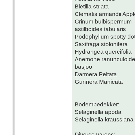
Bletilla striata
Clematis armandii App
Crinum bulbispermum
astilboides tabularis
Podophyllum spotty dot
Saxifraga stolonifera
Hydrangea quercifolia
Anemone ranunculoid
basjoo
Darmera Peltata
Gunnera Manicata
Bodembedekker:
Selaginella apoda
Selaginella kraussiana
Diverse varens: