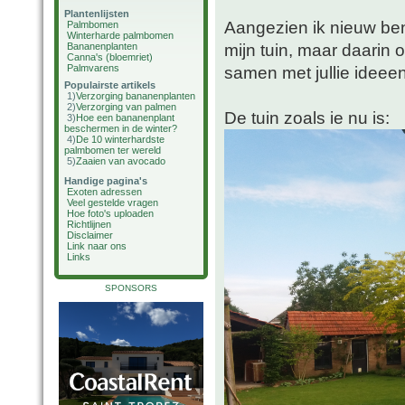
Plantenlijsten
Aangezien ik nieuw ben
Palmbomen
Winterharde palmbomen
mijn tuin, maar daarin 
Bananenplanten
Canna's (bloemriet)
Palmvarens
samen met jullie ideeen
Populairste artikels
1)
Verzorging bananenplanten
2)
Verzorging van palmen
De tuin zoals ie nu is:
3)
Hoe een bananenplant
beschermen in de winter?
4)
De 10 winterhardste
palmbomen ter wereld
5)
Zaaien van avocado
Handige pagina's
Exoten adressen
Veel gestelde vragen
Hoe foto's uploaden
Richtlijnen
Disclaimer
Link naar ons
Links
SPONSORS