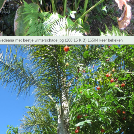
hiedeana met beetje winterschade.jpg (208.15 KiB) 16504 keer bekeken