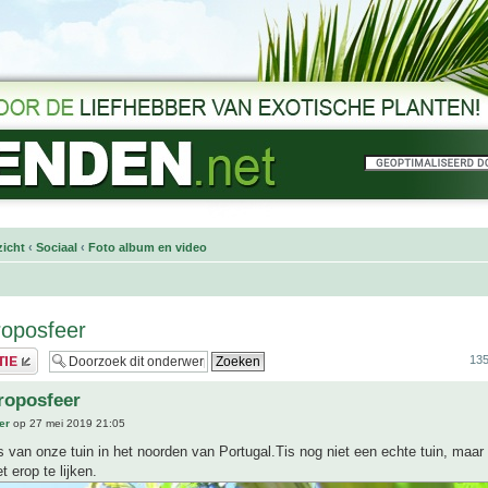
icht
‹
Sociaal
‹
Foto album en video
roposfeer
135
troposfeer
er
op 27 mei 2019 21:05
's van onze tuin in het noorden van Portugal.Tis nog niet een echte tuin, maa
t erop te lijken.