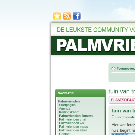
Forumoverz
tuin van t
NAVIGATIE
Plaats een reactie
Palmvrienden
Startpagina
Agenda
tuin van 
Kortingskaart
Palmvrienden forums
door
Troposfe
Palmvrienden chat
Palmvrienden wiki
Hier wat foto
Palmvrienden maps
huis begint he
Palmvrienden label
Contact