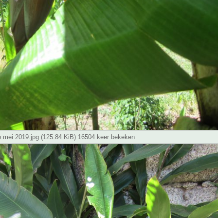
 mei 2019.jpg (125.84 KiB) 16504 keer bekeken