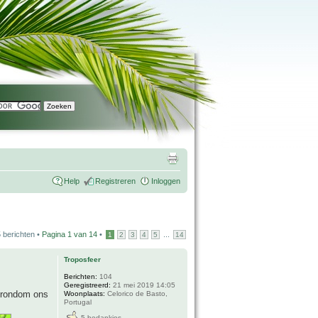
Help
Registreren
Inloggen
 berichten •
Pagina
1
van
14
•
...
1
2
3
4
5
14
Troposfeer
Berichten:
104
Geregistreerd:
21 mei 2019 14:05
r rondom ons
Woonplaats:
Celorico de Basto,
Portugal
5 bedankjes