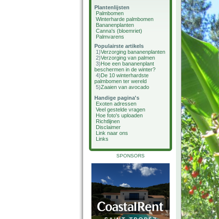
Plantenlijsten
Palmbomen
Winterharde palmbomen
Bananenplanten
Canna's (bloemriet)
Palmvarens
Populairste artikels
1)
Verzorging bananenplanten
2)
Verzorging van palmen
3)
Hoe een bananenplant
beschermen in de winter?
4)
De 10 winterhardste
palmbomen ter wereld
5)
Zaaien van avocado
Handige pagina's
Exoten adressen
Veel gestelde vragen
Hoe foto's uploaden
Richtlijnen
Disclaimer
Link naar ons
Links
SPONSORS