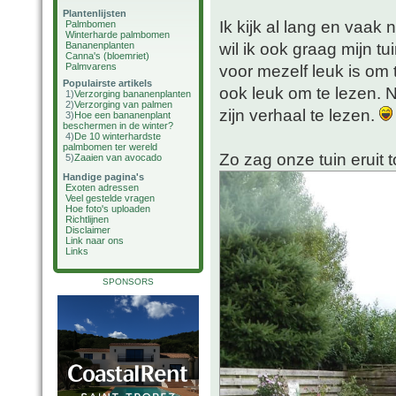
Plantenlijsten
Ik kijk al lang en vaak 
Palmbomen
Winterharde palmbomen
wil ik ook graag mijn tu
Bananenplanten
Canna's (bloemriet)
Palmvarens
voor mezelf leuk is om 
Populairste artikels
ook leuk om te lezen. N
1)
Verzorging bananenplanten
2)
Verzorging van palmen
zijn verhaal te lezen.
3)
Hoe een bananenplant
beschermen in de winter?
4)
De 10 winterhardste
palmbomen ter wereld
Zo zag onze tuin eruit
5)
Zaaien van avocado
Handige pagina's
Exoten adressen
Veel gestelde vragen
Hoe foto's uploaden
Richtlijnen
Disclaimer
Link naar ons
Links
SPONSORS