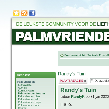
Forumoverzicht
‹
Sociaal
‹
Foto al
Randy's Tuin
NAVIGATIE
Plaats een reactie
Palmvrienden
Startpagina
Agenda
Randy's Tuin
Kortingskaart
Palmvrienden forums
door
RandyK
op 31 jan 2020
Palmvrienden chat
Palmvrienden wiki
Palmvrienden maps
Hallo,
Palmvrienden label
Contact