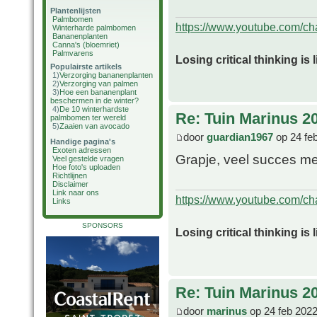
Plantenlijsten
Palmbomen
https://www.youtube.com/
Winterharde palmbomen
Bananenplanten
Canna's (bloemriet)
Palmvarens
Losing critical thinking is 
Populairste artikels
1)
Verzorging bananenplanten
2)
Verzorging van palmen
3)
Hoe een bananenplant
beschermen in de winter?
4)
De 10 winterhardste
Re: Tuin Marinus 2
palmbomen ter wereld
5)
Zaaien van avocado
door
guardian1967
op 24 fe
Handige pagina's
Exoten adressen
Grapje, veel succes me
Veel gestelde vragen
Hoe foto's uploaden
Richtlijnen
Disclaimer
Link naar ons
https://www.youtube.com/
Links
SPONSORS
Losing critical thinking is 
Re: Tuin Marinus 2
door
marinus
op 24 feb 2022