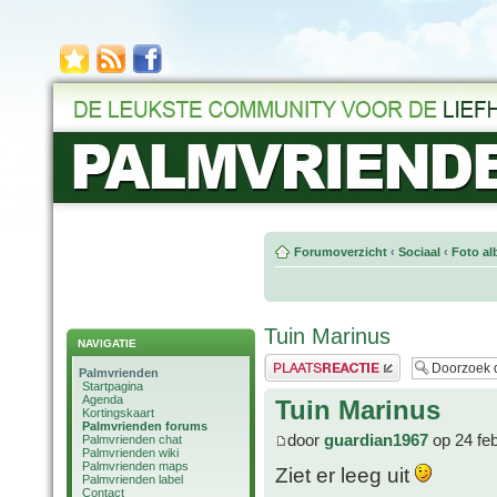
Forumoverzicht
‹
Sociaal
‹
Foto al
Tuin Marinus
NAVIGATIE
Plaats een reactie
Palmvrienden
Startpagina
Agenda
Tuin Marinus
Kortingskaart
Palmvrienden forums
door
guardian1967
op 24 fe
Palmvrienden chat
Palmvrienden wiki
Palmvrienden maps
Ziet er leeg uit
Palmvrienden label
Contact