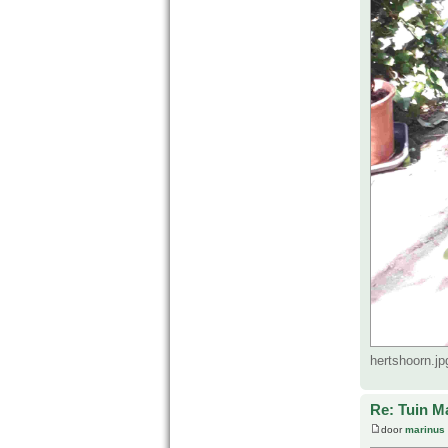
hertshoorn.j
Re: Tuin M
door
marinus