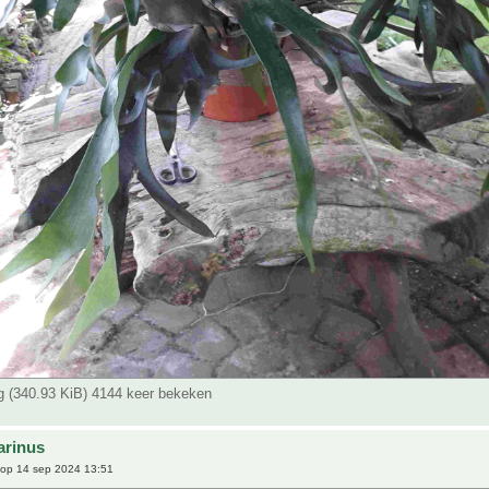
pg (340.93 KiB) 4144 keer bekeken
arinus
op 14 sep 2024 13:51