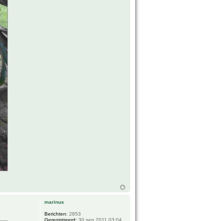
marinus
Berichten:
2853
Geregistreerd:
30 sep 2011 03:04