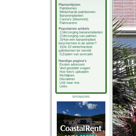
Plantenlijsten
Palmbomen
Winterharde palmbomen
Bananenplanten
Canna's (bloemriet)
Palmvarens
Populairste artikels
1)
Verzorging bananenplanten
2)
Verzorging van palmen
3)
Hoe een bananenplant
beschermen in de winter?
4)
De 10 winterhardste
palmbomen ter wereld
5)
Zaaien van avocado
Handige pagina's
Exoten adressen
Veel gestelde vragen
Hoe foto's uploaden
Richtlijnen
Disclaimer
Link naar ons
Links
SPONSORS