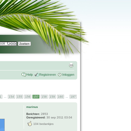
Help
Registreren
Inloggen
...
...
1
154
155
156
157
158
159
160
197
marinus
Berichten:
2853
Geregistreerd:
30 sep 2011 03:04
104 bedankjes