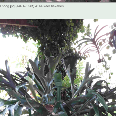
0 hoog.jpg (446.67 KiB) 4144 keer bekeken