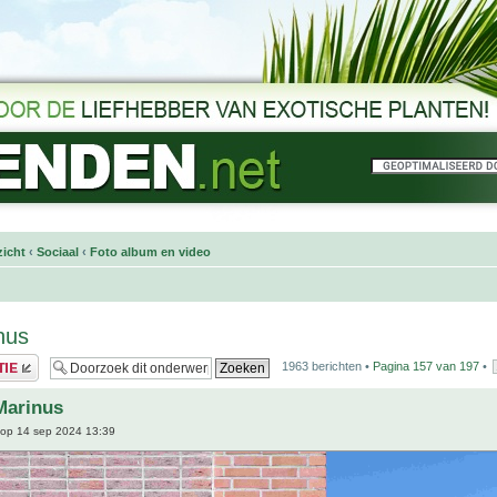
icht
‹
Sociaal
‹
Foto album en video
nus
1963 berichten •
Pagina
157
van
197
•
Marinus
op 14 sep 2024 13:39