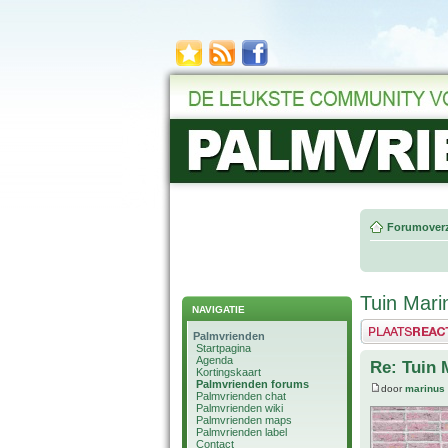
Forumoverz
Tuin Mari
NAVIGATIE
Plaats een reactie
Palmvrienden
Startpagina
Agenda
Re: Tuin 
Kortingskaart
Palmvrienden forums
door
marinus
Palmvrienden chat
Palmvrienden wiki
Palmvrienden maps
Palmvrienden label
Contact