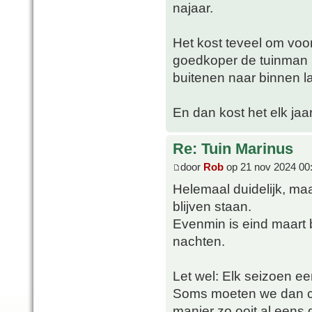
najaar.
Het kost teveel om voor
goedkoper de tuinman 2
buitenen naar binnen la
En dan kost het elk jaar
Re: Tuin Marinus
door
Rob
op 21 nov 2024 00
Helemaal duidelijk, maa
blijven staan.
Evenmin is eind maart 
nachten.
Let wel: Elk seizoen ee
Soms moeten we dan con
manier zo ooit al eens