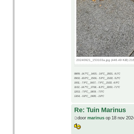
20240921_153103a.jpg (446.49 KiB) 21
08/09, -14.7°C__14/15, - 3.6°C__20/21, -9.1°C
09/10, -10.0°C__15/16, - 5.9°C__21/22, -5.2°C
10/11, - 7.9°C__16/17, - 7.9°C__21/22, -6.9°C
11/12, -14.7°C__17/18, - 8.3°C__22/23, -7.1°C
12/13, - 7.9°C__18/19, - 7.5°C
13/14, - 0.8°C__19/20, - 2.8°C
Re: Tuin Marinus
door
marinus
op 18 nov 202