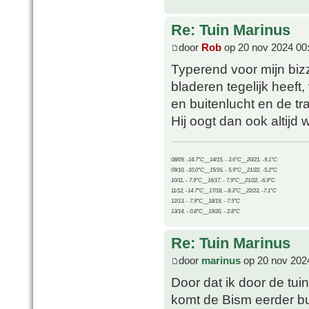
Re: Tuin Marinus
door
Rob
op 20 nov 2024 00
Typerend voor mijn bizz
bladeren tegelijk heeft
en buitenlucht en de tr
Hij oogt dan ook altijd w
08/09, -14.7°C__14/15, - 3.6°C__20/21, -9.1°C
09/10, -10.0°C__15/16, - 5.9°C__21/22, -5.2°C
10/11, - 7.9°C__16/17, - 7.9°C__21/22, -6.9°C
11/12, -14.7°C__17/18, - 8.3°C__22/23, -7.1°C
12/13, - 7.9°C__18/19, - 7.5°C
13/14, - 0.8°C__19/20, - 2.8°C
Re: Tuin Marinus
door
marinus
op 20 nov 202
Door dat ik door de tui
komt de Bism eerder bui