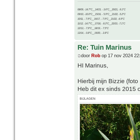
08/09, -14.7°C__14/15, - 3.6°C__20/21, -9.1°C
09/10, -10.0°C__15/16, - 5.9°C__21/22, -5.2°C
10/11, - 7.9°C__16/17, - 7.9°C__21/22, -6.9°C
11/12, -14.7°C__17/18, - 8.3°C__22/23, -7.1°C
12/13, - 7.9°C__18/19, - 7.5°C
13/14, - 0.8°C__19/20, - 2.8°C
Re: Tuin Marinus
door
Rob
op 17 nov 2024 22
HI Marinus,
Hierbij mijn Bizzie (fot
Heb dit ex sinds 2015 o
BIJLAGEN