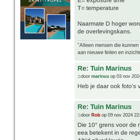
E= exposure time
T= temperature
Naarmate D hoger wordt
de overlevingskans.
"Alleen mensen die kunnen tw
aan nieuwe feiten en inzich
Re: Tuin Marinus
door
marinus
op 03 nov 202
Heb je daar ook foto's 
Re: Tuin Marinus
door
Rob
op 09 nov 2024 22
Die 10° grens voor de 
eea betekent in de rege