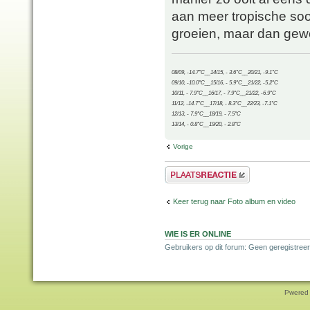
aan meer tropische soor
groeien, maar dan gew
08/09, -14.7°C__14/15, - 3.6°C__20/21, -9.1°C
09/10, -10.0°C__15/16, - 5.9°C__21/22, -5.2°C
10/11, - 7.9°C__16/17, - 7.9°C__21/22, -6.9°C
11/12, -14.7°C__17/18, - 8.3°C__22/23, -7.1°C
12/13, - 7.9°C__18/19, - 7.5°C
13/14, - 0.8°C__19/20, - 2.8°C
Vorige
Plaats een reactie
Keer terug naar Foto album en video
WIE IS ER ONLINE
Gebruikers op dit forum: Geen geregistreer
Pwered