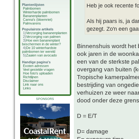
Heb je ook recente f
Plantenlijsten
Palmbomen
Winterharde palmbomen
Bananenplanten
Canna's (bloemriet)
Als hij paars is, ja d
Palmvarens
gezegt. Zo'n een gaat 
Populairste artikels
1)
Verzorging bananenplanten
2)
Verzorging van palmen
3)
Hoe een bananenplant
beschermen in de winter?
Binnenshuis wordt het b
4)
De 10 winterhardste
palmbomen ter wereld
ook jaren in de woonk
5)
Zaaien van avocado
een van de sterkste pal
Handige pagina's
Exoten adressen
overgang van buiten (k
Veel gestelde vragen
Hoe foto's uploaden
Tropische kamerpalmen 
Richtlijnen
Disclaimer
bestrijding van ongedie
Link naar ons
Links
verhuizen ze weer naar
dood onder deze grensw
SPONSORS
D = E/T
D= damage