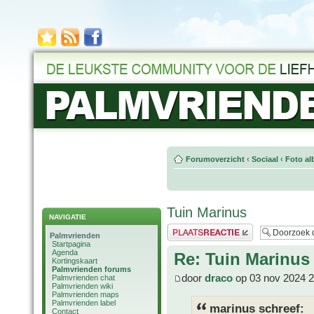
Forumoverzicht
‹
Sociaal
‹
Foto al
Tuin Marinus
NAVIGATIE
Plaats een reactie
Palmvrienden
Startpagina
Agenda
Re: Tuin Marinus
Kortingskaart
Palmvrienden forums
door
draco
op 03 nov 2024 2
Palmvrienden chat
Palmvrienden wiki
Palmvrienden maps
Palmvrienden label
marinus schreef:
Contact