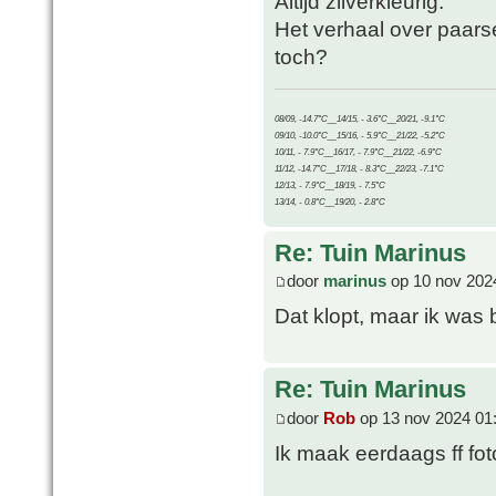
Altijd zilverkleurig.
Het verhaal over paars
toch?
08/09, -14.7°C__14/15, - 3.6°C__20/21, -9.1°C
09/10, -10.0°C__15/16, - 5.9°C__21/22, -5.2°C
10/11, - 7.9°C__16/17, - 7.9°C__21/22, -6.9°C
11/12, -14.7°C__17/18, - 8.3°C__22/23, -7.1°C
12/13, - 7.9°C__18/19, - 7.5°C
13/14, - 0.8°C__19/20, - 2.8°C
Re: Tuin Marinus
door
marinus
op 10 nov 202
Dat klopt, maar ik was 
Re: Tuin Marinus
door
Rob
op 13 nov 2024 01
Ik maak eerdaags ff fot