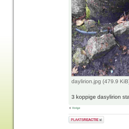
daylirion.jpg (479.9 K
3 koppige dasylirion staa
Vorige
Plaats een reactie