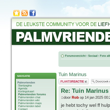
Forumoverzicht
‹
Sociaal
‹
Foto al
Tuin Marinus
NAVIGATIE
Plaats een reactie
Palmvrienden
Startpagina
Agenda
Re: Tuin Marinus
Kortingskaart
Palmvrienden forums
door
Rob
op 14 jan 2025 00:
Palmvrienden chat
Palmvrienden wiki
Palmvrienden maps
je hebt tochy wel ff h
Palmvrienden label
Contact