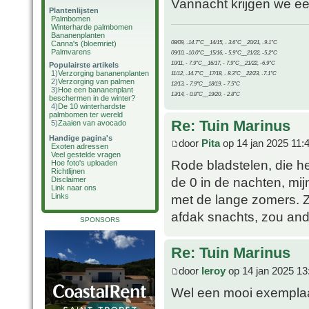
Vannacht krijgen we ee
Plantenlijsten
Palmbomen
Winterharde palmbomen
Bananenplanten
08/09, -14.7°C__14/15, - 3.6°C__20/21, -9.1°C
Canna's (bloemriet)
Palmvarens
09/10, -10.0°C__15/16, - 5.9°C__21/22, -5.2°C
10/11, - 7.9°C__16/17, - 7.9°C__21/22, -6.9°C
Populairste artikels
1)
Verzorging bananenplanten
11/12, -14.7°C__17/18, - 8.3°C__22/23, -7.1°C
2)
Verzorging van palmen
12/13, - 7.9°C__18/19, - 7.5°C
3)
Hoe een bananenplant
13/14, - 0.8°C__19/20, - 2.8°C
beschermen in de winter?
4)
De 10 winterhardste
palmbomen ter wereld
Re: Tuin Marinus
5)
Zaaien van avocado
Handige pagina's
door
Pita
op 14 jan 2025 11:
Exoten adressen
Veel gestelde vragen
Rode bladstelen, die h
Hoe foto's uploaden
Richtlijnen
de 0 in de nachten, mijn
Disclaimer
Link naar ons
Links
met de lange zomers. Z
afdak snachts, zou ande
SPONSORS
Re: Tuin Marinus
door
leroy
op 14 jan 2025 13
Wel een mooi exempla