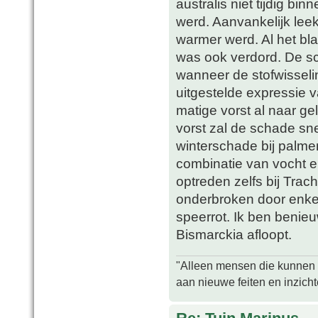
australis niet tijdig bi
werd. Aanvankelijk leek
warmer werd. Al het b
was ook verdord. De s
wanneer de stofwisseli
uitgestelde expressie va
matige vorst al naar ge
vorst zal de schade sn
winterschade bij palme
combinatie van vocht en
optreden zelfs bij Tra
onderbroken door enke
speerrot. Ik ben benie
Bismarckia afloopt.
"Alleen mensen die kunnen tw
aan nieuwe feiten en inzich