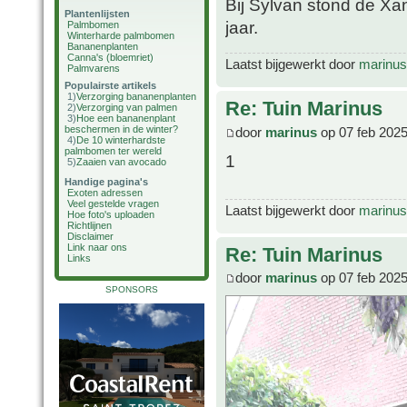
Bij Sylvan stond de Xan
Plantenlijsten
jaar.
Palmbomen
Winterharde palmbomen
Bananenplanten
Canna's (bloemriet)
Laatst bijgewerkt door
marinus
Palmvarens
Populairste artikels
1)
Verzorging bananenplanten
Re: Tuin Marinus
2)
Verzorging van palmen
3)
Hoe een bananenplant
beschermen in de winter?
door
marinus
op 07 feb 2025
4)
De 10 winterhardste
palmbomen ter wereld
1
5)
Zaaien van avocado
Handige pagina's
Exoten adressen
Veel gestelde vragen
Laatst bijgewerkt door
marinus
Hoe foto's uploaden
Richtlijnen
Disclaimer
Link naar ons
Re: Tuin Marinus
Links
door
marinus
op 07 feb 2025
SPONSORS