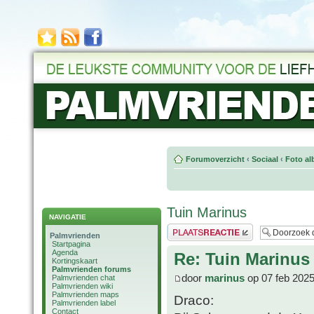
Forumoverzicht
‹
Sociaal
‹
Foto al
Tuin Marinus
NAVIGATIE
Plaats een reactie
Palmvrienden
Startpagina
Agenda
Re: Tuin Marinus
Kortingskaart
Palmvrienden forums
door
marinus
op 07 feb 2025
Palmvrienden chat
Palmvrienden wiki
Palmvrienden maps
Draco:
Palmvrienden label
Contact