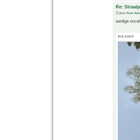
Re: Straatj
door
Axel Am
aardige euca
BIJLAGEN