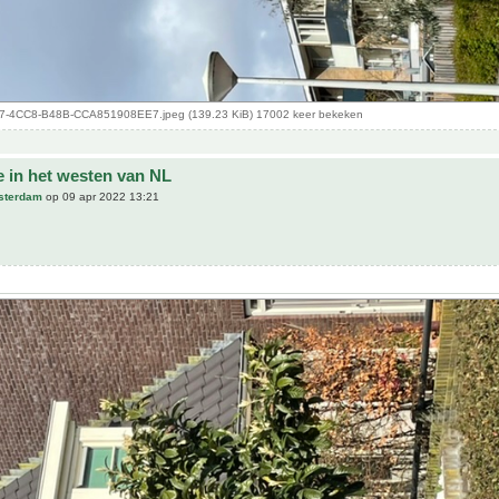
-4CC8-B48B-CCA851908EE7.jpeg (139.23 KiB) 17002 keer bekeken
e in het westen van NL
sterdam
op 09 apr 2022 13:21