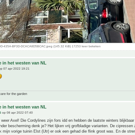
D-435A-BF3D-DCACA8D5BCAC.jpeg (145.32 KiB) 17253 keer bekeken
e in het westen van NL
p 07 apr 2022 19:21
care for the garden
e in het westen van NL
S
op 08 apr 2022 07:40
weer Axel! Die Cordylines zijn fors idd en hebben de laatste winters blijkbaa
nder bescherming denk je? Het lijken vrij grofbladige varianten. De cipressen 
ik mijn vorige tuinin Elst (Utr) er ook een gehad die flink groot was. En de str