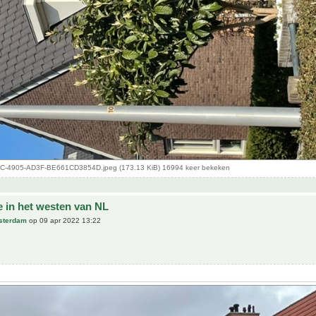
-4905-AD3F-BE661CD3854D.jpeg (173.13 KiB) 16994 keer bekeken
e in het westen van NL
sterdam
op 09 apr 2022 13:22