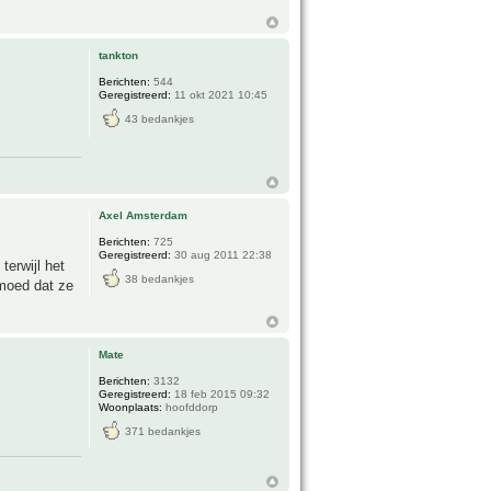
tankton
Berichten:
544
Geregistreerd:
11 okt 2021 10:45
43 bedankjes
Axel Amsterdam
Berichten:
725
Geregistreerd:
30 aug 2011 22:38
terwijl het
38 bedankjes
rmoed dat ze
Mate
Berichten:
3132
Geregistreerd:
18 feb 2015 09:32
Woonplaats:
hoofddorp
371 bedankjes