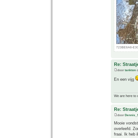
723BE6A6-E30
Re: Straatj
door
tankton
o
En een vijg
We are here to 
Re: Straatj
door
Dennis_
Mooie vondst 
overleefd. Zo
fraai. Ik heb 