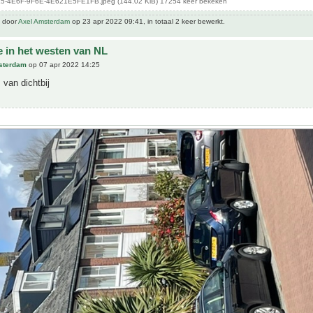
-4E6F-9F6E-4E621E5FE1FB.jpeg (144.02 KiB) 17254 keer bekeken
t door
Axel Amsterdam
op 23 apr 2022 09:41, in totaal 2 keer bewerkt.
e in het westen van NL
sterdam
op 07 apr 2022 14:25
 van dichtbij