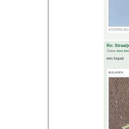
4717CF61-3217
Re: Straatj
door
Axel Am
een loquat
BIJLAGEN