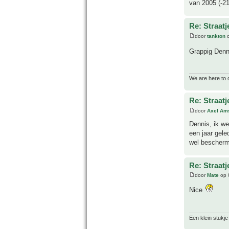
van 2005 (-2
Re: Straatj
door
tankton
o
Grappig Denn
We are here to 
Re: Straatj
door
Axel Am
Dennis, ik we
een jaar gel
wel beschermi
Re: Straatj
door
Mate
op 
Nice
Een klein stukje