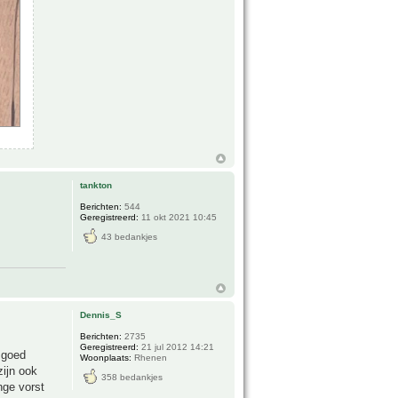
tankton
Berichten:
544
Geregistreerd:
11 okt 2021 10:45
43 bedankjes
Dennis_S
Berichten:
2735
Geregistreerd:
21 jul 2012 14:21
r goed
Woonplaats:
Rhenen
zijn ook
358 bedankjes
enge vorst