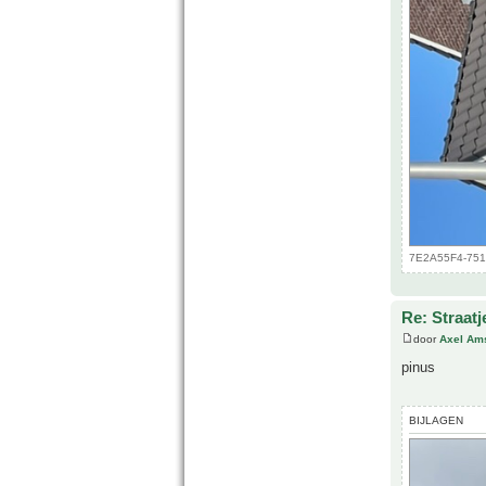
7E2A55F4-751C
Re: Straatj
door
Axel Am
pinus
BIJLAGEN