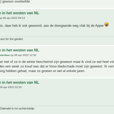
1) gewoon overleefde.
e in het westen van NL
p 08 apr 2022 09:13
is, daar heb ik ook gewoond, aan de doorgaande weg vlak bij de Appie
care for the garden
e in het westen van NL
sterdam
op 08 apr 2022 12:32
et niet of ze in de winter beschermd zijn geweest maar ik vind ze wel heel vol 
eden een week zo koud was dat er forse bladschade moet zijn geweest. Ik ve
ng hebben gehad, maar ze groeien er wel al enkele jaren.
e in het westen van NL
08 apr 2022 22:25
 Dalmatië in mn achtertuintje.