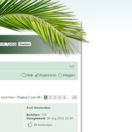
Help
Registreren
Inloggen
 berichten •
Pagina
1
van
48
•
...
1
2
3
4
5
48
Axel Amsterdam
Berichten:
725
Geregistreerd:
30 aug 2011 22:38
38 bedankjes