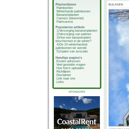
Plantenlijsten
BIJLAGEN
Palmbomen
Winterharde palmbomen
Bananenplanten
Canna's (bloemriet)
Palmvarens
Populairste artikels
1)
Verzorging bananenplanten
2)
Verzorging van palmen
3)
Hoe een bananenplant
beschermen in de winter?
4)
De 10 winterhardste
palmbomen ter wereld
5)
Zaaien van avocado
Handige pagina's
Exoten adressen
Veel gestelde vragen
Hoe foto's uploaden
Richtlijnen
Disclaimer
Link naar ons
Links
SPONSORS