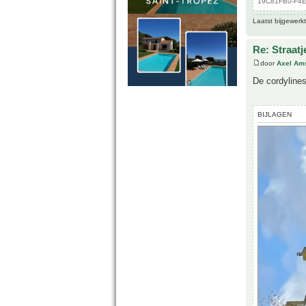
19C81FB0-F4E5
Laatst bijgewerk
Re: Straatj
door
Axel Am
De cordylines
BIJLAGEN