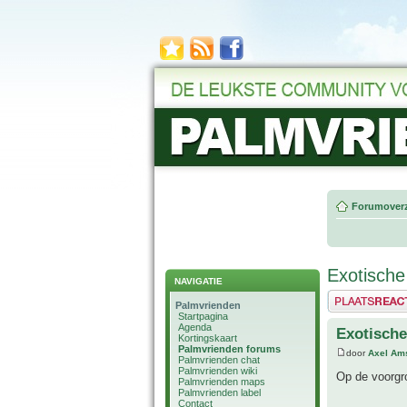
Forumoverz
Exotische
NAVIGATIE
Plaats een reactie
Palmvrienden
Startpagina
Agenda
Exotische
Kortingskaart
Palmvrienden forums
door
Axel Am
Palmvrienden chat
Palmvrienden wiki
Op de voorgro
Palmvrienden maps
Palmvrienden label
Contact