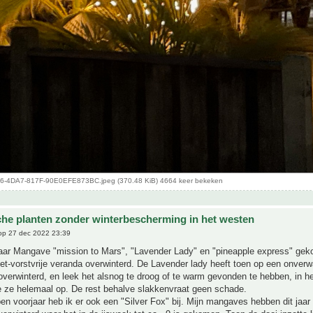
-4DA7-817F-90E0EFE873BC.jpeg (370.48 KiB) 4664 keer bekeken
che planten zonder winterbescherming in het westen
p 27 dec 2022 23:39
 jaar Mangave "mission to Mars", "Lavender Lady" en "pineapple express" gek
iet-vorstvrije veranda overwinterd. De Lavender lady heeft toen op een onver
verwinterd, en leek het alsnog te droog of te warm gevonden te hebben, in he
e ze helemaal op. De rest behalve slakkenvraat geen schade.
en voorjaar heb ik er ook een "Silver Fox" bij. Mijn mangaves hebben dit jaar 