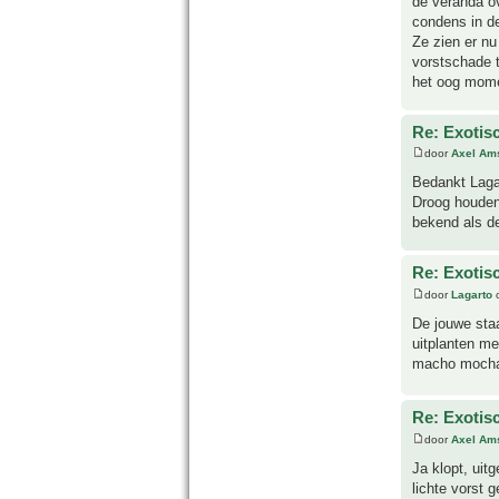
de veranda ov
condens in de
Ze zien er nu
vorstschade t
het oog mome
Re: Exotis
door
Axel Am
Bedankt Lagar
Droog houden 
bekend als d
Re: Exotis
door
Lagarto
o
De jouwe staa
uitplanten met
macho mocha 
Re: Exotis
door
Axel Am
Ja klopt, uit
lichte vorst 