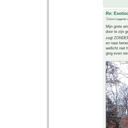
Re: Exotis
door
Lagarto
o
Mijn grote a
door te zijn 
zegt ZONDER
en naar bened
wellicht niet
ging even nie