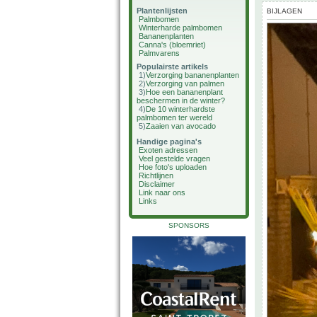
Plantenlijsten
BIJLAGEN
Palmbomen
Winterharde palmbomen
Bananenplanten
Canna's (bloemriet)
Palmvarens
Populairste artikels
1)
Verzorging bananenplanten
2)
Verzorging van palmen
3)
Hoe een bananenplant
beschermen in de winter?
4)
De 10 winterhardste
palmbomen ter wereld
5)
Zaaien van avocado
Handige pagina's
Exoten adressen
Veel gestelde vragen
Hoe foto's uploaden
Richtlijnen
Disclaimer
Link naar ons
Links
SPONSORS