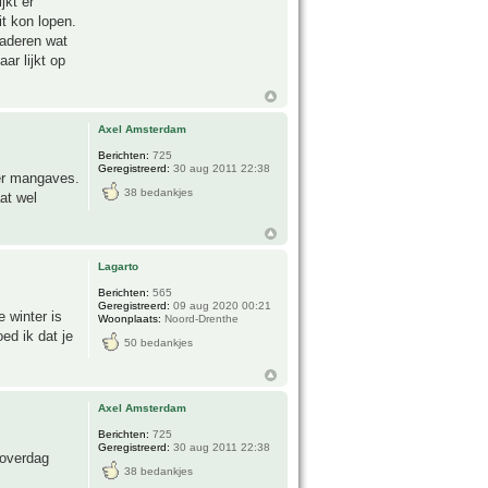
jkt er
it kon lopen.
laderen wat
ar lijkt op
Axel Amsterdam
Berichten:
725
Geregistreerd:
30 aug 2011 22:38
ver mangaves.
38 bedankjes
at wel
Lagarto
Berichten:
565
Geregistreerd:
09 aug 2020 00:21
 winter is
Woonplaats:
Noord-Drenthe
oed ik dat je
50 bedankjes
Axel Amsterdam
Berichten:
725
Geregistreerd:
30 aug 2011 22:38
 overdag
38 bedankjes