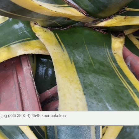
s.jpg (386.38 KiB) 4548 keer bekeken