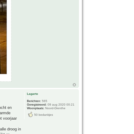
Lagarto
Berichten:
565
Geregistreerd:
09 aug 2020 00:21
ocht en
Woonplaats:
Noord-Drenthe
warmde
50 bedankjes
t voorjaar
alle droog in