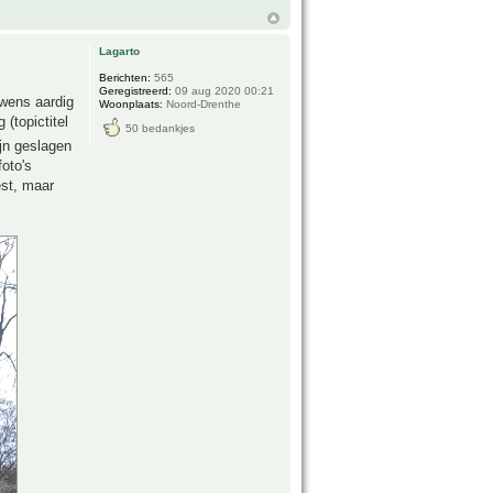
Lagarto
Berichten:
565
Geregistreerd:
09 aug 2020 00:21
uwens aardig
Woonplaats:
Noord-Drenthe
(topictitel
50 bedankjes
ijn geslagen
oto's
est, maar