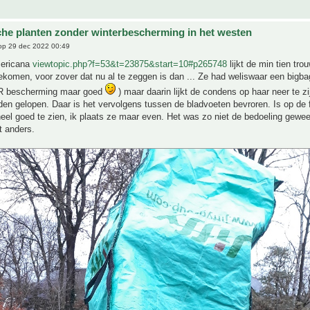
che planten zonder winterbescherming in het westen
p 29 dec 2022 00:49
mericana
viewtopic.php?f=53&t=23875&start=10#p265748
lijkt de min tien tro
gekomen, voor zover dat nu al te zeggen is dan ... Ze had weliswaar een bigbag 
 bescherming maar goed
) maar daarin lijkt de condens op haar neer te z
en gelopen. Daar is het vervolgens tussen de bladvoeten bevroren. Is op de f
 heel goed te zien, ik plaats ze maar even. Het was zo niet de bedoeling gewe
t anders.