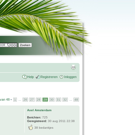
Help
Registreren
Inloggen
van
48
•
...
...
1
26
27
28
29
30
31
32
48
Axel Amsterdam
Berichten:
725
Geregistreerd:
30 aug 2011 22:38
38 bedankjes