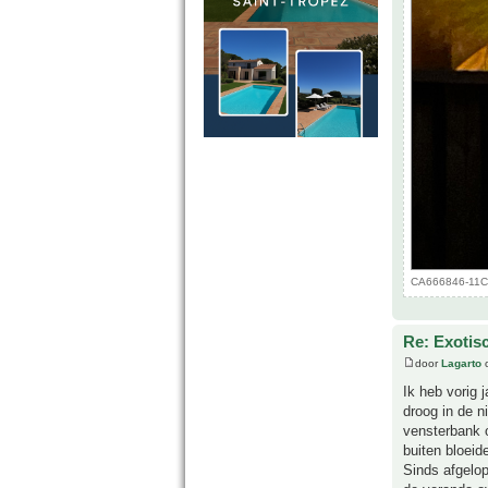
CA666846-11C6
Re: Exotis
door
Lagarto
o
Ik heb vorig
droog in de n
vensterbank o
buiten bloeid
Sinds afgelop