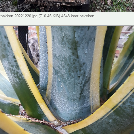
tpakken 20221220.jpg (716.46 KiB) 4548 keer bekeken