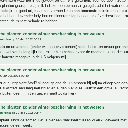
erwinterd waar het in de ijsweek tot ca. -9 is gekomen. Toen de dooi inzette li
 planten gedrupt te zijn. Ik heb ze toen op hun zij gelegd zodat het water er u
 redelijk tot goed uit, maar alle vormen lijken aan tenminste enkele (oudste) b
e hebben. Lavender lady laat de bladeren slap hangen alsof ze dorst heeft, ma
nteel de minste schade te hebben.
che planten zonder winterbescherming in het westen
sterdam
op 28 dec 2022 00:27
to en de anderen (onder wie een prive bericht) voor de tips en ervaringen o
is wel van belang lijkt het, misschien behalve voor de macho mocha, die sta
e hardste mangave in de US volgens mij.
che planten zonder winterbescherming in het westen
p 29 dec 2022 00:30
t dus uitgeplant Axel? Al naar gelang de uitkomsten bij mij na afloop van deze
 's winters een laag herfstblad en al dan niet vlies wellicht een optie, al verm
buiten geen min tien gezien heeft zoals hier?
che planten zonder winterbescherming in het westen
sterdam
op 29 dec 2022 00:44
geplant sinds de zomer. Het is hier een paar keer tussen -4 en -5 geweest met
gedurende een week.