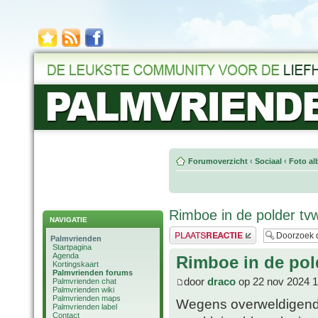
Forumoverzicht
‹
Sociaal
‹
Foto al
Rimboe in de polder tv
NAVIGATIE
Plaats een reactie
Palmvrienden
Startpagina
Agenda
Rimboe in de pol
Kortingskaart
Palmvrienden forums
door
draco
op 22 nov 2024 1
Palmvrienden chat
Palmvrienden wiki
Palmvrienden maps
Wegens overweldigende 
Palmvrienden label
Contact