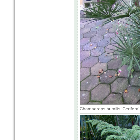
Chamaerops humilis 'Cerifera'