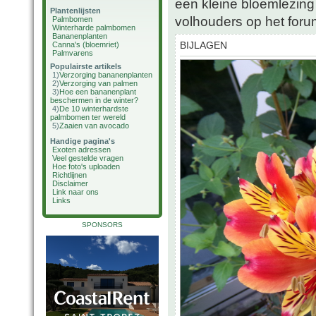
een kleine bloemlezing
Plantenlijsten
volhouders op het foru
Palmbomen
Winterharde palmbomen
Bananenplanten
Canna's (bloemriet)
BIJLAGEN
Palmvarens
Populairste artikels
1)
Verzorging bananenplanten
2)
Verzorging van palmen
3)
Hoe een bananenplant
beschermen in de winter?
4)
De 10 winterhardste
palmbomen ter wereld
5)
Zaaien van avocado
Handige pagina's
Exoten adressen
Veel gestelde vragen
Hoe foto's uploaden
Richtlijnen
Disclaimer
Link naar ons
Links
SPONSORS