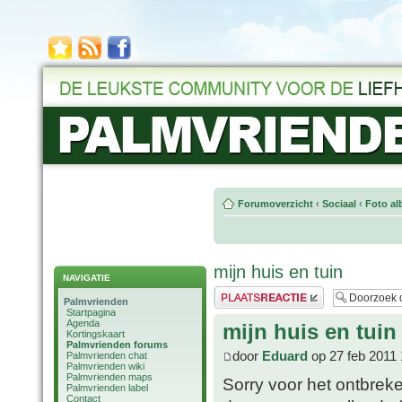
Forumoverzicht
‹
Sociaal
‹
Foto al
mijn huis en tuin
NAVIGATIE
Plaats een reactie
Palmvrienden
Startpagina
Agenda
mijn huis en tuin
Kortingskaart
Palmvrienden forums
door
Eduard
op 27 feb 2011 
Palmvrienden chat
Palmvrienden wiki
Palmvrienden maps
Sorry voor het ontbreke
Palmvrienden label
Contact