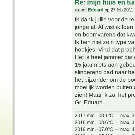
Re: mijn huis en tu
door
Eduard
op 27 feb 2011 
Ik dank jullie voor de r
jonge al! Al wist ik to
en boomvarens dat kw
Ik ben niet zo'n type v
hoekjes! Vind dat prach
Het is heel jammer dat 
15 jaar niets aan gebeu
slingerend pad naar be
het bijzonder om de bo
moeilijk worden buiten
zien! Maar ik zal het p
Gr. Eduard.
2017 min. -08.1ºC --- max. 
2018 min. -08.6ºC --- max. 
2019 min. -07.0ºC --- max. 