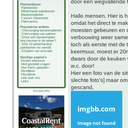
door een wegvallende f
Plantenlijsten
Palmbomen
Winterharde palmbomen
Hallo mensen, Hier is h
Bananenplanten
Canna's (bloemriet)
Palmvarens
omdat het direct te ma
Populairste artikels
moesten gebeuren en 
1)
Verzorging bananenplanten
2)
Verzorging van palmen
verbouwing weer samen
3)
Hoe een bananenplant
beschermen in de winter?
toch als eerste met de
4)
De 10 winterhardste
palmbomen ter wereld
keermuur, moest er 20
5)
Zaaien van avocado
Handige pagina's
dwars door de keuken v
Exoten adressen
Veel gestelde vragen
w.c. door!
Hoe foto's uploaden
Richtlijnen
Hier een foto van de sit
Disclaimer
Link naar ons
slechte foto's] maar om
Links
gescand,
SPONSORS