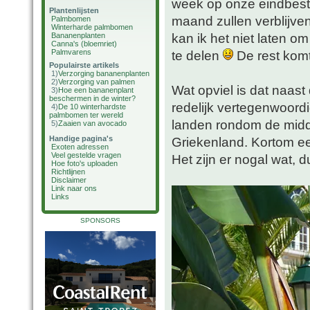
week op onze eindbeste
Plantenlijsten
maand zullen verblijven
Palmbomen
Winterharde palmbomen
kan ik het niet laten om
Bananenplanten
Canna's (bloemriet)
Palmvarens
te delen
De rest komt
Populairste artikels
1)
Verzorging bananenplanten
2)
Verzorging van palmen
Wat opviel is dat naast
3)
Hoe een bananenplant
beschermen in de winter?
redelijk vertegenwoordig
4)
De 10 winterhardste
palmbomen ter wereld
landen rondom de midde
5)
Zaaien van avocado
Handige pagina's
Griekenland. Kortom e
Exoten adressen
Veel gestelde vragen
Het zijn er nogal wat, 
Hoe foto's uploaden
Richtlijnen
Disclaimer
Link naar ons
Links
SPONSORS