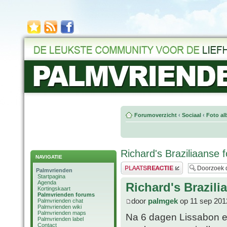
Forumoverzicht
‹
Sociaal
‹
Foto al
Richard's Braziliaanse f
NAVIGATIE
Plaats een reactie
Palmvrienden
Startpagina
Agenda
Richard's Brazili
Kortingskaart
Palmvrienden forums
door
palmgek
op 11 sep 201
Palmvrienden chat
Palmvrienden wiki
Palmvrienden maps
Na 6 dagen Lissabon en
Palmvrienden label
Contact