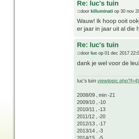
Re: luc's tuin
door
killuminati
op 30 nov 2
Wauw! Ik hoop ooit ook 
er jaar in jaar uit al die
Re: luc's tuin
door
luc
op 01 dec 2017 22:
dank je wel voor de leu
luc's tuin
viewtopic.php?f=
2008/09 , min -21
2009/10 , -10
2010/11 , -13
2011/12 , -20
2012/13 , -17
2013/14 , -3
2014/15 , -5