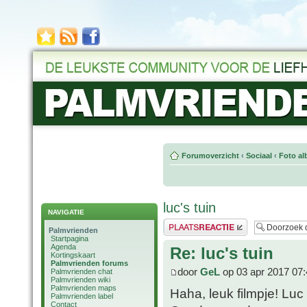
Forumoverzicht
‹
Sociaal
‹
Foto al
luc's tuin
NAVIGATIE
Plaats een reactie
Palmvrienden
Startpagina
Agenda
Re: luc's tuin
Kortingskaart
Palmvrienden forums
door
GeL
op 03 apr 2017 07:
Palmvrienden chat
Palmvrienden wiki
Palmvrienden maps
Haha, leuk filmpje! Luc
Palmvrienden label
Contact