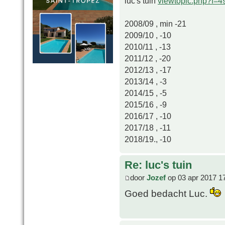
luc's tuin
viewtopic.php?f=
2008/09 , min -21
2009/10 , -10
2010/11 , -13
2011/12 , -20
2012/13 , -17
2013/14 , -3
2014/15 , -5
2015/16 , -9
2016/17 , -10
2017/18 , -11
2018/19., -10
Re: luc's tuin
door
Jozef
op 03 apr 2017 1
Goed bedacht Luc.