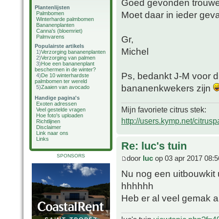
Goed gevonden trouwen
Plantenlijsten
Moet daar in ieder gev
Palmbomen
Winterharde palmbomen
Bananenplanten
Canna's (bloemriet)
Palmvarens
Gr,
Populairste artikels
Michel
1)
Verzorging bananenplanten
2)
Verzorging van palmen
3)
Hoe een bananenplant
beschermen in de winter?
Ps, bedankt J-M voor di
4)
De 10 winterhardste
palmbomen ter wereld
bananenkwekers zijn
5)
Zaaien van avocado
Handige pagina's
Exoten adressen
Mijn favoriete citrus stek:
Veel gestelde vragen
Hoe foto's uploaden
http://users.kymp.net/citru
Richtlijnen
Disclaimer
Link naar ons
Links
Re: luc's tuin
SPONSORS
door
luc
op 03 apr 2017 08:5
Nu nog een uitbouwkit 
hhhhhh
Heb er al veel gemak