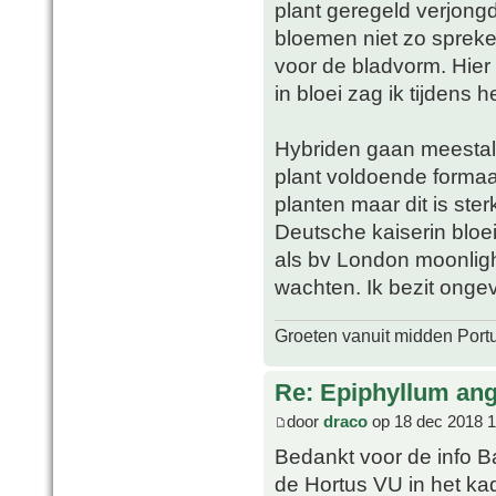
plant geregeld verjon
bloemen niet zo spreke
voor de bladvorm. Hier
in bloei zag ik tijdens h
Hybriden gaan meestal 
plant voldoende formaat
planten maar dit is ster
Deutsche kaiserin bloei
als bv London moonligh
wachten. Ik bezit onge
Groeten vanuit midden Port
Re: Epiphyllum angu
door
draco
op 18 dec 2018 1
Bedankt voor de info B
de Hortus VU in het kad