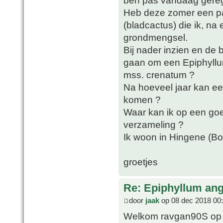
Heb deze zomer een pa
(bladcactus) die ik, na
grondmengsel.
Bij nader inzien en de 
gaan om een Epiphyll
mss. crenatum ?
Na hoeveel jaar kan ee
komen ?
Waar kan ik op een goe
verzameling ?
Ik woon in Hingene (Bor
groetjes
Re: Epiphyllum angu
door
jaak
op 08 dec 2018 00
Welkom ravgan90S op he