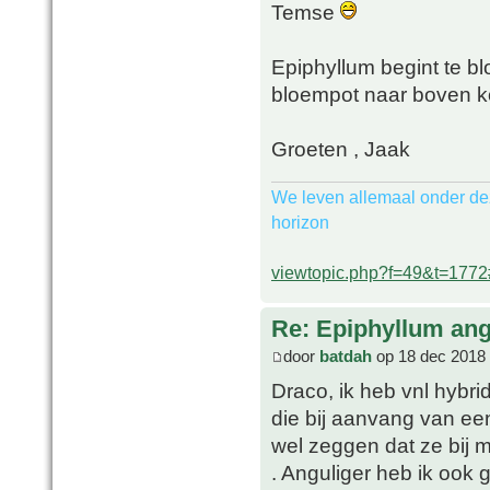
Temse
Epiphyllum begint te b
bloempot naar boven ko
Groeten , Jaak
We leven allemaal onder de
horizon
viewtopic.php?f=49&t=177
Re: Epiphyllum angu
door
batdah
op 18 dec 2018 
Draco, ik heb vnl hybr
die bij aanvang van ee
wel zeggen dat ze bij m
. Anguliger heb ik ook