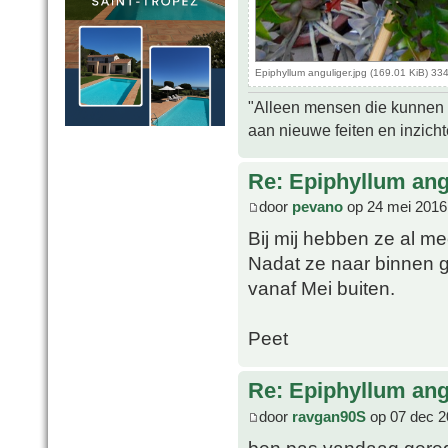
Epiphyllum anguliger.jpg (169.01 KiB) 3
"Alleen mensen die kunnen tw
aan nieuwe feiten en inzich
Re: Epiphyllum angu
door
pevano
op 24 mei 2016
Bij mij hebben ze al me
Nadat ze naar binnen g
vanaf Mei buiten.
Peet
Re: Epiphyllum angu
door
ravgan90S
op 07 dec 2
ben pas vandaag gereg