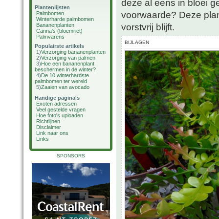
deze al eens in bloei 
Plantenlijsten
voorwaarde? Deze plant 
Palmbomen
Winterharde palmbomen
vorstvrij blijft.
Bananenplanten
Canna's (bloemriet)
Palmvarens
BIJLAGEN
Populairste artikels
1)
Verzorging bananenplanten
2)
Verzorging van palmen
3)
Hoe een bananenplant
beschermen in de winter?
4)
De 10 winterhardste
palmbomen ter wereld
5)
Zaaien van avocado
Handige pagina's
Exoten adressen
Veel gestelde vragen
Hoe foto's uploaden
Richtlijnen
Disclaimer
Link naar ons
Links
SPONSORS