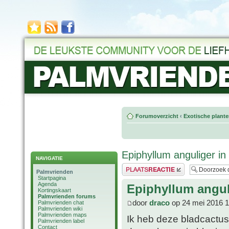
Forumoverzicht
‹
Exotische plant
Epiphyllum anguliger in 
NAVIGATIE
Plaats een reactie
Palmvrienden
Startpagina
Agenda
Epiphyllum anguli
Kortingskaart
Palmvrienden forums
door
draco
op 24 mei 2016 1
Palmvrienden chat
Palmvrienden wiki
Palmvrienden maps
Ik heb deze bladcactus
Palmvrienden label
Contact