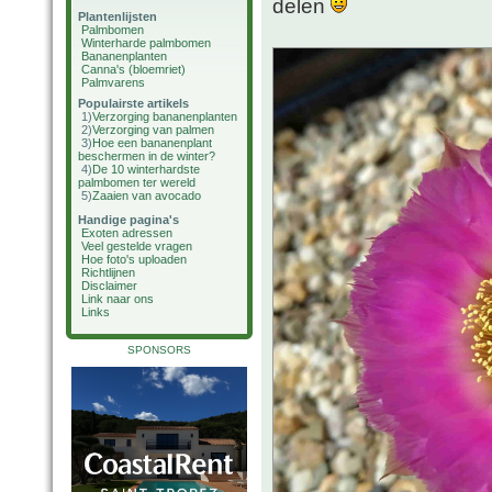
delen
Plantenlijsten
Palmbomen
Winterharde palmbomen
Bananenplanten
Canna's (bloemriet)
Palmvarens
Populairste artikels
1)
Verzorging bananenplanten
2)
Verzorging van palmen
3)
Hoe een bananenplant
beschermen in de winter?
4)
De 10 winterhardste
palmbomen ter wereld
5)
Zaaien van avocado
Handige pagina's
Exoten adressen
Veel gestelde vragen
Hoe foto's uploaden
Richtlijnen
Disclaimer
Link naar ons
Links
SPONSORS