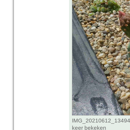
IMG_20210612_134947
keer bekeken