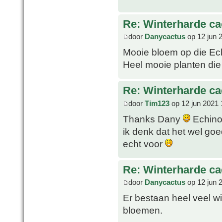
Re: Winterharde c
door
Danycactus
op 12 jun 
Mooie bloem op die Ec
Heel mooie planten die 
Re: Winterharde c
door
Tim123
op 12 jun 2021 
Thanks Dany
Echinoc
ik denk dat het wel go
echt voor
Re: Winterharde c
door
Danycactus
op 12 jun 
Er bestaan heel veel w
bloemen.