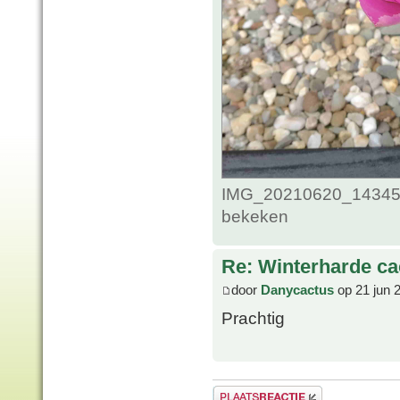
IMG_20210620_1434586
bekeken
Re: Winterharde c
door
Danycactus
op 21 jun 
Prachtig
Plaats een reactie