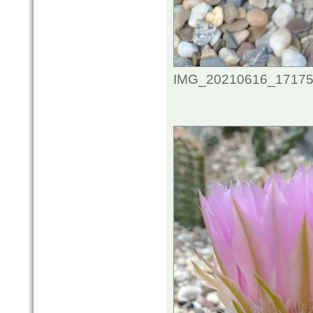
IMG_20210616_1717544