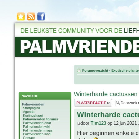
Forumoverzicht
‹
Exotische plant
Winterharde cactussen
NAVIGATIE
Plaats een reactie
Palmvrienden
Startpagina
Agenda
Winterharde cac
Kortingskaart
Palmvrienden forums
door
Tim123
op 12 jun 2021 
Palmvrienden chat
Palmvrienden wiki
Palmvrienden maps
Hier beginnen enkele c
Palmvrienden label
Contact