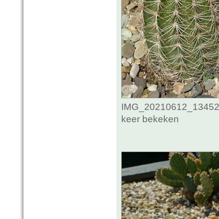
IMG_20210612_134524
keer bekeken