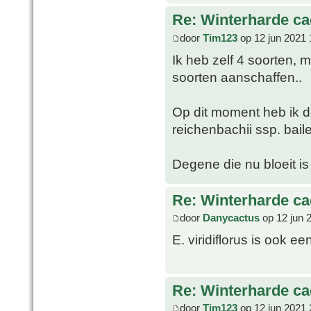
Re: Winterharde c
door
Tim123
op 12 jun 2021 
Ik heb zelf 4 soorten, 
soorten aanschaffen..
Op dit moment heb ik de
reichenbachii ssp. bail
Degene die nu bloeit is
Re: Winterharde c
door
Danycactus
op 12 jun 
E. viridiflorus is ook e
Re: Winterharde c
door
Tim123
op 12 jun 2021 