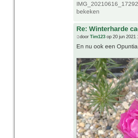
IMG_20210616_1729200
bekeken
Re: Winterharde c
door
Tim123
op 20 jun 2021 
En nu ook een Opuntia b