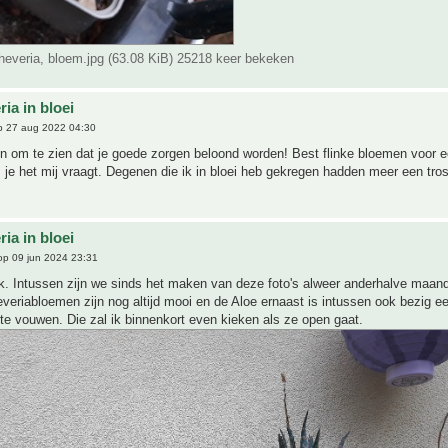
everia, bloem.jpg (63.08 KiB) 25218 keer bekeken
ia in bloei
 27 aug 2022 04:30
fijn om te zien dat je goede zorgen beloond worden! Best flinke bloemen voor 
 je het mij vraagt. Degenen die ik in bloei heb gekregen hadden meer een tros
ia in bloei
p 09 jun 2024 23:31
uk. Intussen zijn we sinds het maken van deze foto's alweer anderhalve maand
eriabloemen zijn nog altijd mooi en de Aloe ernaast is intussen ook bezig e
t te vouwen. Die zal ik binnenkort even kieken als ze open gaat.