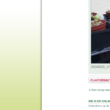
20240520_172
Plaats een reactie
Keer terug naa
WIE IS ER ONLI
Gebruikers op dit