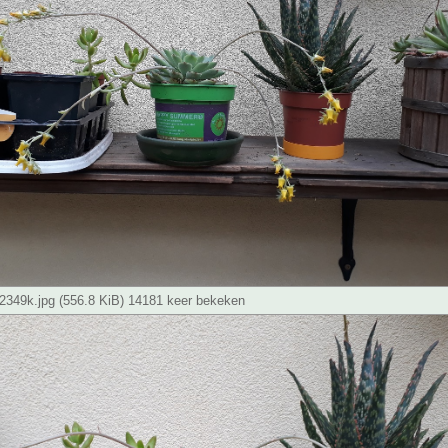
349k.jpg (556.8 KiB) 14181 keer bekeken