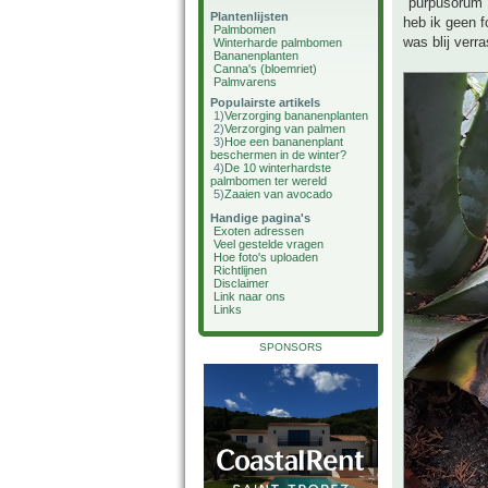
"purpusorum" 
Plantenlijsten
heb ik geen f
Palmbomen
was blij verr
Winterharde palmbomen
Bananenplanten
Canna's (bloemriet)
Palmvarens
Populairste artikels
1)
Verzorging bananenplanten
2)
Verzorging van palmen
3)
Hoe een bananenplant
beschermen in de winter?
4)
De 10 winterhardste
palmbomen ter wereld
5)
Zaaien van avocado
Handige pagina's
Exoten adressen
Veel gestelde vragen
Hoe foto's uploaden
Richtlijnen
Disclaimer
Link naar ons
Links
SPONSORS