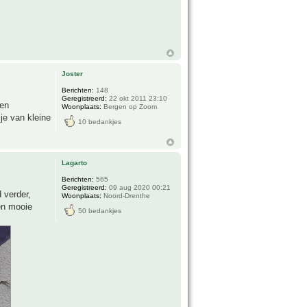
Joster
Berichten:
148
Geregistreerd:
22 okt 2011 23:10
een
Woonplaats:
Bergen op Zoom
je van kleine
10 bedankjes
Lagarto
Berichten:
565
Geregistreerd:
09 aug 2020 00:21
 verder,
Woonplaats:
Noord-Drenthe
en mooie
50 bedankjes