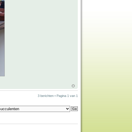
3 berichten • Pagina
1
van
1