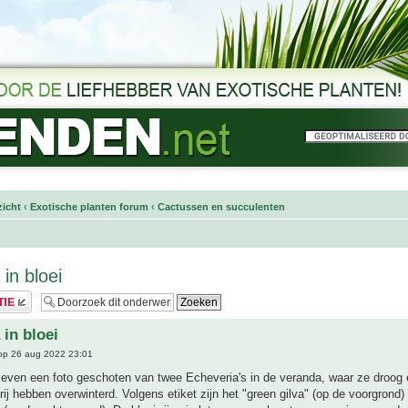
icht
‹
Exotische planten forum
‹
Cactussen en succulenten
in bloei
 in bloei
p 26 aug 2022 23:01
 even een foto geschoten van twee Echeveria's in de veranda, waar ze droog 
rij hebben overwinterd. Volgens etiket zijn het "green gilva" (op de voorgrond)