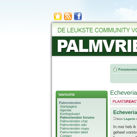
Forumoverz
Echeveria 
NAVIGATIE
Plaats een reactie
Palmvrienden
Startpagina
Agenda
Echeveria
Kortingskaart
Palmvrienden forums
door
Lagarto
o
Palmvrienden chat
Palmvrienden wiki
In mei heb ik
Palmvrienden maps
geheel vorstv
Palmvrienden label
Contact