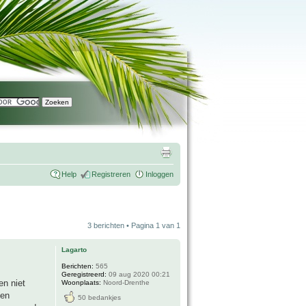
Help
Registreren
Inloggen
3 berichten • Pagina
1
van
1
Lagarto
Berichten:
565
Geregistreerd:
09 aug 2020 00:21
en niet
Woonplaats:
Noord-Drenthe
 en
50 bedankjes