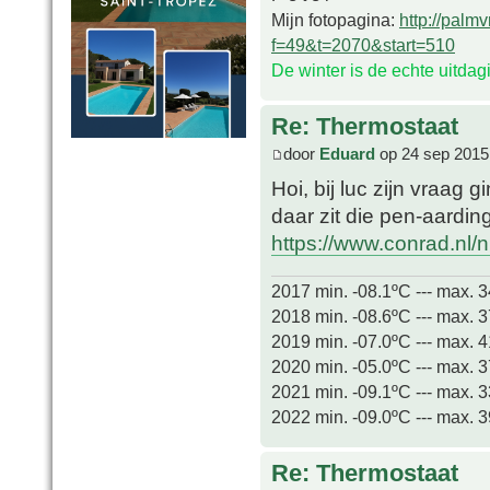
Mijn fotopagina:
http://palm
f=49&t=2070&start=510
De winter is de echte uitda
Re: Thermostaat
door
Eduard
op 24 sep 2015
Hoi, bij luc zijn vraag
daar zit die pen-aardin
https://www.conrad.nl/nl
2017 min. -08.1ºC --- max. 
2018 min. -08.6ºC --- max. 
2019 min. -07.0ºC --- max. 
2020 min. -05.0ºC --- max. 
2021 min. -09.1ºC --- max. 
2022 min. -09.0ºC --- max. 
Re: Thermostaat