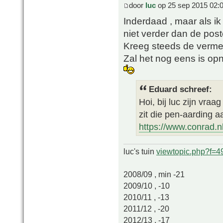
door
luc
op 25 sep 2015 02:
Inderdaad , maar als i
niet verder dan de pos
Kreeg steeds de vermel
Zal het nog eens is op
Eduard schreef:
Hoi, bij luc zijn vra
zit die pen-aarding a
https://www.conrad.nl
luc's tuin
viewtopic.php?f=
2008/09 , min -21
2009/10 , -10
2010/11 , -13
2011/12 , -20
2012/13 , -17