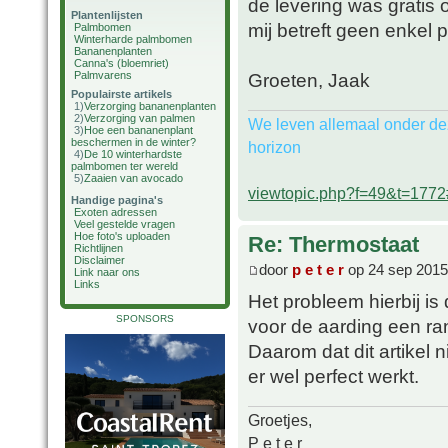
de levering was gratis 
Plantenlijsten
mij betreft geen enkel 
Palmbomen
Winterharde palmbomen
Bananenplanten
Canna's (bloemriet)
Palmvarens
Groeten, Jaak
Populairste artikels
1)
Verzorging bananenplanten
2)
Verzorging van palmen
We leven allemaal onder de
3)
Hoe een bananenplant
beschermen in de winter?
horizon
4)
De 10 winterhardste
palmbomen ter wereld
5)
Zaaien van avocado
viewtopic.php?f=49&t=177
Handige pagina's
Exoten adressen
Veel gestelde vragen
Hoe foto's uploaden
Re: Thermostaat
Richtlijnen
Disclaimer
door
p e t e r
op 24 sep 2015
Link naar ons
Links
Het probleem hierbij i
SPONSORS
voor de aarding een ra
Daarom dat dit artikel 
er wel perfect werkt.
Groetjes,
P e t e r