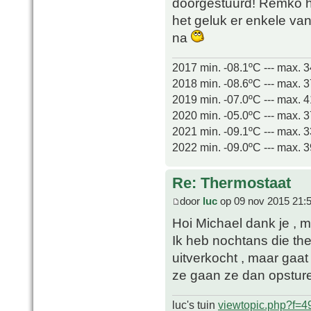
doorgestuurd! Remko h
het geluk er enkele van
na
2017 min. -08.1ºC --- max. 
2018 min. -08.6ºC --- max. 
2019 min. -07.0ºC --- max. 
2020 min. -05.0ºC --- max. 
2021 min. -09.1ºC --- max. 
2022 min. -09.0ºC --- max. 
Re: Thermostaat
door
luc
op 09 nov 2015 21:
Hoi Michael dank je , 
Ik heb nochtans die th
uitverkocht , maar gaa
ze gaan ze dan opstu
luc's tuin
viewtopic.php?f=