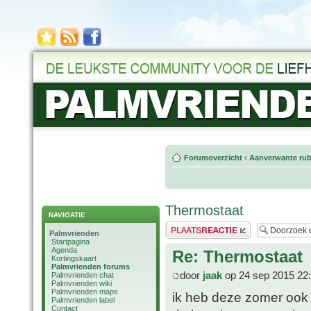
Forumoverzicht
‹
Aanverwante rub
Thermostaat
NAVIGATIE
Plaats een reactie
Palmvrienden
Startpagina
Agenda
Re: Thermostaat
Kortingskaart
Palmvrienden forums
door
jaak
op 24 sep 2015 22
Palmvrienden chat
Palmvrienden wiki
Palmvrienden maps
ik heb deze zomer ook 
Palmvrienden label
Contact