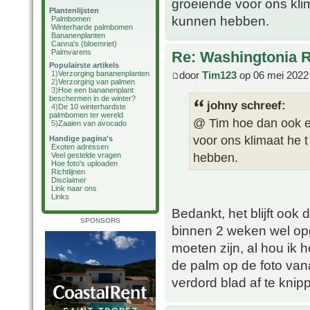
groeiende voor ons klim
Plantenlijsten
kunnen hebben.
Palmbomen
Winterharde palmbomen
Bananenplanten
Canna's (bloemriet)
Palmvarens
Re: Washingtonia 
Populairste artikels
door
Tim123
op 06 mei 2022
1)
Verzorging bananenplanten
2)
Verzorging van palmen
3)
Hoe een bananenplant
beschermen in de winter?
johny schreef:
4)
De 10 winterhardste
palmbomen ter wereld
@ Tim hoe dan ook ee
5)
Zaaien van avocado
voor ons klimaat he t
Handige pagina's
Exoten adressen
hebben.
Veel gestelde vragen
Hoe foto's uploaden
Richtlijnen
Disclaimer
Link naar ons
Links
Bedankt, het blijft ook 
SPONSORS
binnen 2 weken wel opg
moeten zijn, al hou ik h
de palm op de foto va
verdord blad af te knip