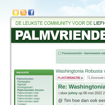
Forumoverzicht
‹
Aanverwante rub
Washingtonia Robusta 
NAVIGATIE
Plaats een reactie
Palmvrienden
Startpagina
Agenda
Re: Washingtoni
Kortingskaart
Palmvrienden forums
door
johny
op 06 mei 2022 2
Palmvrienden chat
Palmvrienden wiki
Palmvrienden maps
@ Tim hoe dan ook een 
Palmvrienden label
Contact