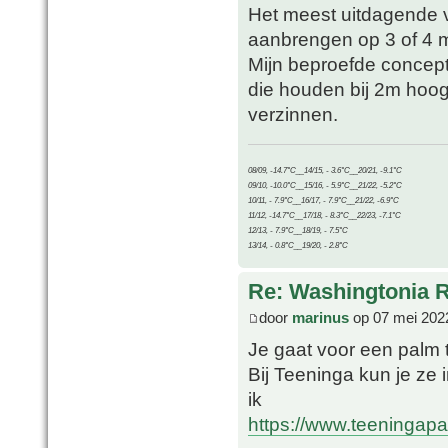
Het meest uitdagende v
aanbrengen op 3 of 4 me
Mijn beproefde concept 
die houden bij 2m hoog
verzinnen.
08/09, -14.7°C__14/15, - 3.6°C__20/21, -9.1°C
09/10, -10.0°C__15/16, - 5.9°C__21/22, -5.2°C
10/11, - 7.9°C__16/17, - 7.9°C__21/22, -6.9°C
11/12, -14.7°C__17/18, - 8.3°C__22/23, -7.1°C
12/13, - 7.9°C__18/19, - 7.5°C
13/14, - 0.8°C__19/20, - 2.8°C
Re: Washingtonia 
door
marinus
op 07 mei 202
Je gaat voor een palm 
Bij Teeninga kun je ze 
ik
https://www.teeningap