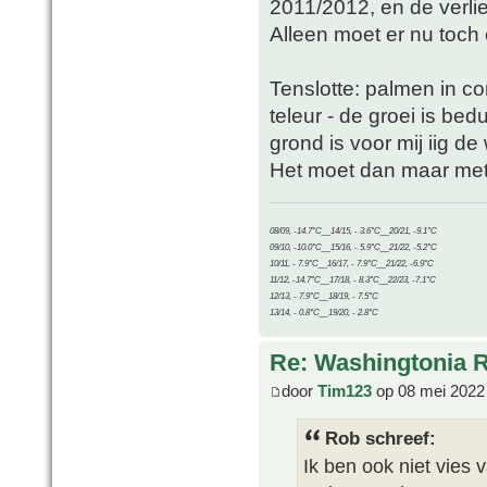
2011/2012, en de verliez
Alleen moet er nu toch
Tenslotte: palmen in c
teleur - de groei is be
grond is voor mij iig de
Het moet dan maar met 
08/09, -14.7°C__14/15, - 3.6°C__20/21, -9.1°C
09/10, -10.0°C__15/16, - 5.9°C__21/22, -5.2°C
10/11, - 7.9°C__16/17, - 7.9°C__21/22, -6.9°C
11/12, -14.7°C__17/18, - 8.3°C__22/23, -7.1°C
12/13, - 7.9°C__18/19, - 7.5°C
13/14, - 0.8°C__19/20, - 2.8°C
Re: Washingtonia 
door
Tim123
op 08 mei 2022
Rob schreef:
Ik ben ook niet vies 