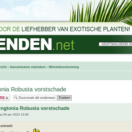
icht
‹
Aanverwante rubrieken
‹
Winterbescherming
onia Robusta vorstschade
ingtonia Robusta vorstschade
p 06 jan 2023 13:49
 schreef: