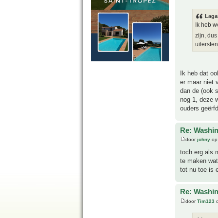
Laga
Ik heb w
zijn, du
uiterste
Ik heb dat oo
er maar niet 
dan de (ook sn
nog 1, deze w
ouders geërfd
Re: Washin
door
johny
op 
toch erg als
te maken wat 
tot nu toe is 
Re: Washin
door
Tim123
o