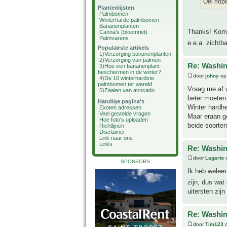
Oei hope
Plantenlijsten
Palmbomen
Winterharde palmbomen
Bananenplanten
Thanks! Komt 
Canna's (bloemriet)
Palmvarens
e.e.a. zichtb
Populairste artikels
1)
Verzorging bananenplanten
2)
Verzorging van palmen
Re: Washin
3)
Hoe een bananenplant
beschermen in de winter?
door
johny
op 
4)
De 10 winterhardste
palmbomen ter wereld
Vraag me af 
5)
Zaaien van avocado
beter moeten
Handige pagina's
Winter hardhe
Exoten adressen
Veel gestelde vragen
Maar eraan ge
Hoe foto's uploaden
beide soorten
Richtlijnen
Disclaimer
Link naar ons
Links
Re: Washin
door
Lagarto
o
SPONSORS
Ik heb weleen
zijn, dus wat
uitersten zij
Re: Washin
door
Tim123
o