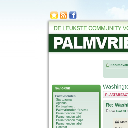
Forumoverz
Washingt
NAVIGATIE
Plaats een reactie
Palmvrienden
Startpagina
Agenda
Re: Wash
Kortingskaart
Palmvrienden forums
door
Tim123
o
Palmvrienden chat
Palmvrienden wiki
Palmvrienden maps
Mate
Palmvrienden label
Contact