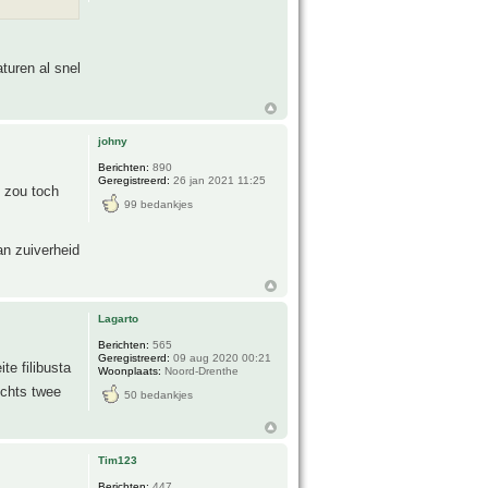
turen al snel
johny
Berichten:
890
Geregistreerd:
26 jan 2021 11:25
 zou toch
99 bedankjes
an zuiverheid
Lagarto
Berichten:
565
Geregistreerd:
09 aug 2020 00:21
te filibusta
Woonplaats:
Noord-Drenthe
lechts twee
50 bedankjes
Tim123
Berichten:
447