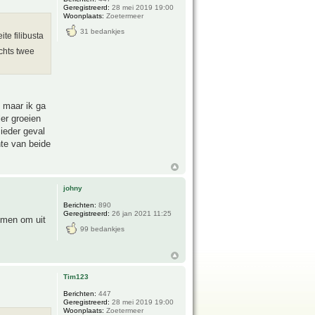
Geregistreerd:
28 mei 2019 19:00
Woonplaats:
Zoetermeer
31 bedankjes
te filibusta
echts twee
 maar ik ga
ler groeien
 ieder geval
hte van beide
johny
Berichten:
890
Geregistreerd:
26 jan 2021 11:25
omen om uit
99 bedankjes
Tim123
Berichten:
447
Geregistreerd:
28 mei 2019 19:00
Woonplaats:
Zoetermeer