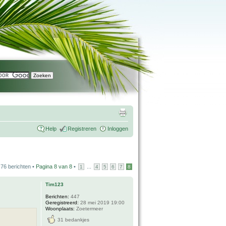
Help
Registreren
Inloggen
76 berichten •
Pagina
8
van
8
•
...
1
4
5
6
7
8
Tim123
Berichten:
447
Geregistreerd:
28 mei 2019 19:00
Woonplaats:
Zoetermeer
31 bedankjes