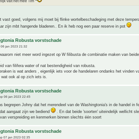
lijk valt het mee Tim
vast goed, volgens mij moet bij flinke wortelbeschadeging met deze tempera
aar zijn mbt hangende bladeren.. En ik heb nog een paar reserve in pot
gtonia Robusta vorstschade
06 jan 2023 21:32
waarom niet meer word ingezet op W filibusta de combinatie maken van beide
.
id van filifera water of nat bestendigheid van robusta.
raken is wat anders , eigenlijk iets voor de handelaren ondanks het vinden v
 wat ook al op zich iets is.
gtonia Robusta vorstschade
p 06 jan 2023 22:45
s begrepen Johny dat het merendeel van de Washingtonia's in de handel in fei
 dat aangaat zijn we bediend
. En dat beide 'soorten' uiteindelijk wellicht s
n van verspreiding en kenmerken binnen slechts één soort
gtonia Robusta vorstschade
p 07 jan 2023 02:35