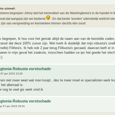
rto schreef:
eleens begrepen Johny dat het merendeel van de Washingtonia's in de handel in fei
s wat dat aangaat zijn we bediend
. En dat beide 'soorten' uiteindelijk wellicht sl
n zijn van verspreiding en kenmerken binnen slechts één soort
k begrepen, ik hou voor het gemak altijd de naam aan van de bestelde zaden,
vanuit dat deze 100% zuiver zijn. Wel merk ik duidelijk dat mijn robusta's snel
elle) Filifera's. Ik heb ook 2 jaar terug Filibusta's gezaaid, daarvan leeft er in
aren in mijn geval het zwakste, misschien hadden ze ipv het goede het slec
;)
gtonia Robusta vorstschade
07 jan 2023 13:26
 men niet meer weet wat men koopt , des te meer moet er specialisten werk k
het allemaal is.
er nog te veel gis werk vind ik
gtonia Robusta vorstschade
p 07 jan 2023 20:01