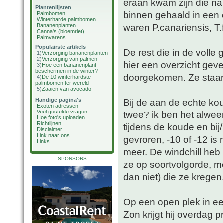
eraan kwam zijn die na
Plantenlijsten
binnen gehaald in een
Palmbomen
Winterharde palmbomen
waren P.canariensis, T.
Bananenplanten
Canna's (bloemriet)
Palmvarens
Populairste artikels
De rest die in de volle 
1)
Verzorging bananenplanten
2)
Verzorging van palmen
hier een overzicht gev
3)
Hoe een bananenplant
beschermen in de winter?
doorgekomen. Ze staan
4)
De 10 winterhardste
palmbomen ter wereld
5)
Zaaien van avocado
Handige pagina's
Bij de aan de echte ko
Exoten adressen
Veel gestelde vragen
twee? ik ben het alweer
Hoe foto's uploaden
Richtlijnen
tijdens de koude en bij
Disclaimer
Link naar ons
gevroren, -10 of -12 is
Links
meer. De windchill heb 
SPONSORS
ze op soortvolgorde, m
dan niet) die ze kregen
Op een open plek in e
Zon krijgt hij overdag 