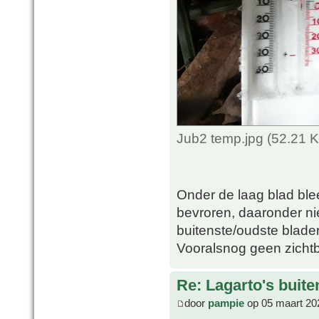
Jub2 temp.jpg (52.21 
Onder de laag blad ble
bevroren, daaronder nie
buitenste/oudste blader
Vooralsnog geen zicht
Re: Lagarto's buit
door
pampie
op 05 maart 20