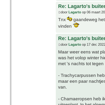
Re: Lagarto's buit
door
Lagarto
op 06 maart 20
Tnx
gaandeweg het s
vinden
Re: Lagarto's buit
door
Lagarto
op 17 dec 2022
Maar weer eens wat pla
was het volop winter hi
met 's nachts tot tegen
- Trachycarpussen heb 
maar een paar nachtjes
van.
- Chamaeropsen heb ik n
uitgeplant. In het alg