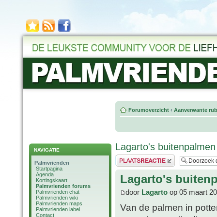
Forumoverzicht
‹
Aanverwante rub
Lagarto's buitenpalmen
NAVIGATIE
Plaats een reactie
Palmvrienden
Startpagina
Agenda
Lagarto's buiten
Kortingskaart
Palmvrienden forums
door
Lagarto
op 05 maart 20
Palmvrienden chat
Palmvrienden wiki
Palmvrienden maps
Van de palmen in potten
Palmvrienden label
Contact