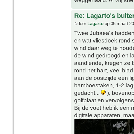
weggehaald. Al vrij sne
Re: Lagarto's buit
door
Lagarto
op 05 maart 20
Twee Jubaea's hadden 
en wat vliesdoek rond 
wind daar weg te houde
de wind gedroogd en la
aandiende, kregen ze b
rond het hart, veel bla
aan de oostzijde een li
bamboestaken, 1-2 lage
gedacht...
), bovenop
golfplaat en vervolgen
Bij de voet heb ik een
digitale apparaten, maa