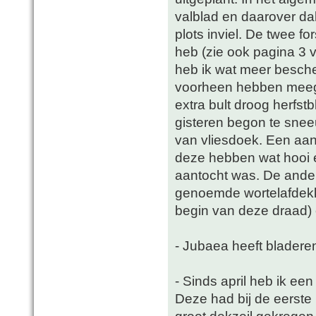
valblad en daarover d
plots inviel. De twee f
heb (zie ook pagina 3
heb ik wat meer besche
voorheen hebben meeg
extra bult droog herfst
gisteren begon te snee
van vliesdoek. Een aant
deze hebben wat hooi e
aantocht was. De ande
genoemde wortelafdekk
begin van deze draad) 
- Jubaea heeft bladere
- Sinds april heb ik een
Deze had bij de eerste
groot dekzeil gekregen