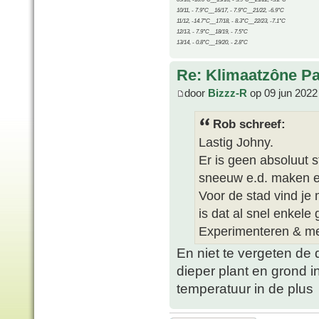
10/11, - 7.9°C__16/17, - 7.9°C__21/22, -6.9°C
11/12, -14.7°C__17/18, - 8.3°C__22/23, -7.1°C
12/13, - 7.9°C__18/19, - 7.5°C
13/14, - 0.8°C__19/20, - 2.8°C
Re: Klimaatzône P
door
Bizzz-R
op 09 jun 2022
Rob schreef:
Lastig Johny.
Er is geen absoluut s
sneeuw e.d. maken ec
Voor de stad vind je 
is dat al snel enkele
Experimenteren & me
En niet te vergeten de 
dieper plant en grond i
temperatuur in de plus