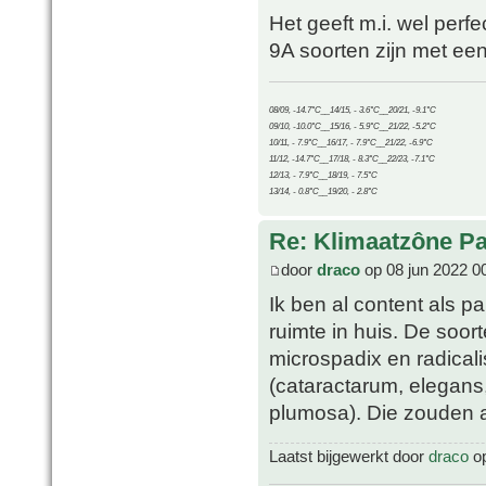
Het geeft m.i. wel perf
9A soorten zijn met een
08/09, -14.7°C__14/15, - 3.6°C__20/21, -9.1°C
09/10, -10.0°C__15/16, - 5.9°C__21/22, -5.2°C
10/11, - 7.9°C__16/17, - 7.9°C__21/22, -6.9°C
11/12, -14.7°C__17/18, - 8.3°C__22/23, -7.1°C
12/13, - 7.9°C__18/19, - 7.5°C
13/14, - 0.8°C__19/20, - 2.8°C
Re: Klimaatzône P
door
draco
op 08 jun 2022 0
Ik ben al content als p
ruimte in huis. De soor
microspadix en radical
(cataractarum, elegans,
plumosa). Die zouden a
Laatst bijgewerkt door
draco
op