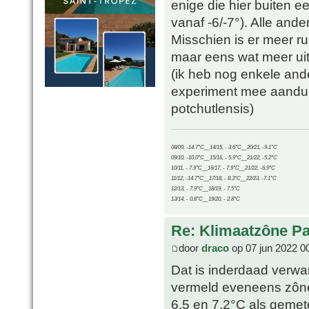
enige die hier buiten 
vanaf -6/-7°). Alle an
Misschien is er meer r
maar eens wat meer ui
(ik heb nog enkele and
experiment mee aandurf 
potchutlensis)
08/09, -14.7°C__14/15, - 3.6°C__20/21, -9.1°C
09/10, -10.0°C__15/16, - 5.9°C__21/22, -5.2°C
10/11, - 7.9°C__16/17, - 7.9°C__21/22, -6.9°C
11/12, -14.7°C__17/18, - 8.3°C__22/23, -7.1°C
12/13, - 7.9°C__18/19, - 7.5°C
13/14, - 0.8°C__19/20, - 2.8°C
Re: Klimaatzône P
door
draco
op 07 jun 2022 0
Dat is inderdaad verw
vermeld eveneens zône 
6,5 en 7,2°C als geme