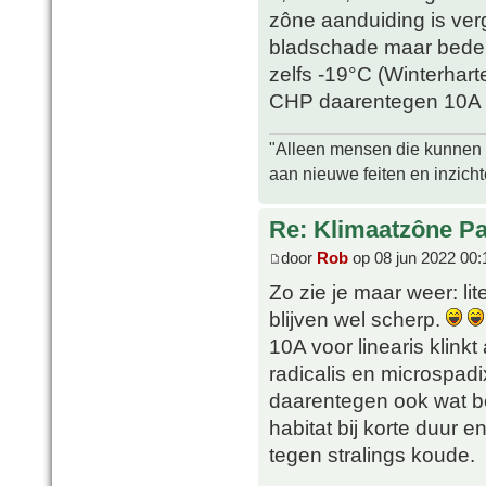
zône aanduiding is verg
bladschade maar bedek
zelfs -19°C (Winterhar
CHP daarentegen 10A (
"Alleen mensen die kunnen tw
aan nieuwe feiten en inzich
Re: Klimaatzône P
door
Rob
op 08 jun 2022 00:
Zo zie je maar weer: li
blijven wel scherp.
10A voor linearis klinkt
radicalis en microspadi
daarentegen ook wat bed
habitat bij korte duur 
tegen stralings koude.