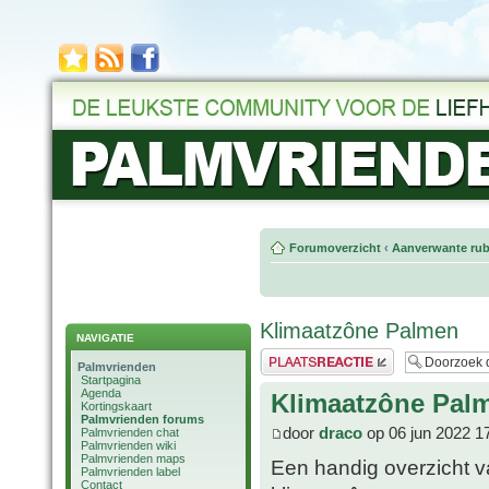
Forumoverzicht
‹
Aanverwante rub
Klimaatzône Palmen
NAVIGATIE
Plaats een reactie
Palmvrienden
Startpagina
Agenda
Klimaatzône Pal
Kortingskaart
Palmvrienden forums
door
draco
op 06 jun 2022 1
Palmvrienden chat
Palmvrienden wiki
Palmvrienden maps
Een handig overzicht 
Palmvrienden label
Contact