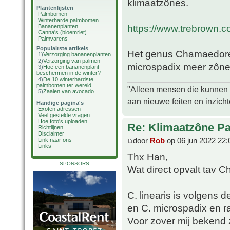
klimaatzônes.
Plantenlijsten
Palmbomen
Winterharde palmbomen
https://www.trebrown.c
Bananenplanten
Canna's (bloemriet)
Palmvarens
Populairste artikels
Het genus Chamaedorea
1)
Verzorging bananenplanten
2)
Verzorging van palmen
microspadix meer zône
3)
Hoe een bananenplant
beschermen in de winter?
4)
De 10 winterhardste
palmbomen ter wereld
"Alleen mensen die kunnen tw
5)
Zaaien van avocado
aan nieuwe feiten en inzich
Handige pagina's
Exoten adressen
Veel gestelde vragen
Hoe foto's uploaden
Re: Klimaatzône P
Richtlijnen
Disclaimer
door
Rob
op 06 jun 2022 22:
Link naar ons
Links
Thx Han,
SPONSORS
Wat direct opvalt tav 
C. linearis is volgens d
en C. microspadix en ra
Voor zover mij bekend