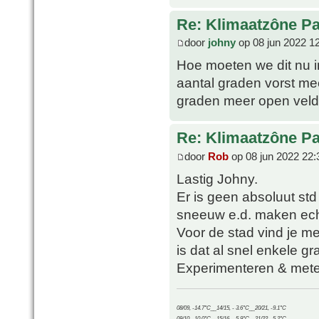
Re: Klimaatzône P
door
johny
op 08 jun 2022 1
Hoe moeten we dit nu in
aantal graden vorst mee
graden meer open veld
Re: Klimaatzône P
door
Rob
op 08 jun 2022 22:
Lastig Johny.
Er is geen absoluut std
sneeuw e.d. maken echt
Voor de stad vind je me
is dat al snel enkele gr
Experimenteren & mete
08/09, -14.7°C__14/15, - 3.6°C__20/21, -9.1°C
09/10, -10.0°C__15/16, - 5.9°C__21/22, -5.2°C