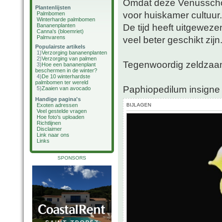
Omdat deze Venusschoe
Plantenlijsten
voor huiskamer cultuur.
Palmbomen
Winterharde palmbomen
De tijd heeft uitgeweze
Bananenplanten
Canna's (bloemriet)
Palmvarens
veel beter geschikt zijn
Populairste artikels
1)
Verzorging bananenplanten
2)
Verzorging van palmen
Tegenwoordig zeldzaa
3)
Hoe een bananenplant
beschermen in de winter?
4)
De 10 winterhardste
palmbomen ter wereld
Paphiopedilum insigne
5)
Zaaien van avocado
Handige pagina's
Exoten adressen
BIJLAGEN
Veel gestelde vragen
Hoe foto's uploaden
Richtlijnen
Disclaimer
Link naar ons
Links
SPONSORS