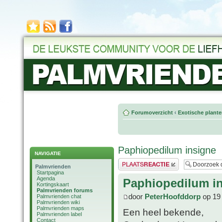
Forumoverzicht
‹
Exotische plant
Paphiopedilum insigne
NAVIGATIE
Plaats een reactie
Palmvrienden
Startpagina
Agenda
Paphiopedilum i
Kortingskaart
Palmvrienden forums
door
PeterHoofddorp
op 19
Palmvrienden chat
Palmvrienden wiki
Palmvrienden maps
Een heel bekende,
Palmvrienden label
Contact