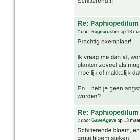
Schitterend!!!
Re: Paphiopedilum
door
Ragecrusher
op 13 maa
Prachtig exemplaar!
Ik vraag me dan af, w
planten zoveel als mog
moeilijk of makkelijk da
En... heb je geen ang
worden?
Re: Paphiopedilum
door
GaveAgave
op 13 maar
Schitterende bloem, en 
grote bloem steken!