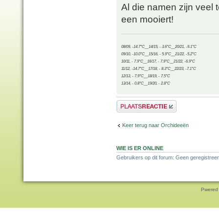
Al die namen zijn veel t
een mooiert!
08/09, -14.7°C__14/15, - 3.6°C__20/21, -9.1°C
09/10, -10.0°C__15/16, - 5.9°C__21/22, -5.2°C
10/11, - 7.9°C__16/17, - 7.9°C__21/22, -6.9°C
11/12, -14.7°C__17/18, - 8.3°C__22/23, -7.1°C
12/13, - 7.9°C__18/19, - 7.5°C
13/14, - 0.8°C__19/20, - 2.8°C
Plaats een reactie
Keer terug naar Orchideeën
WIE IS ER ONLINE
Gebruikers op dit forum: Geen geregistreer
Pwered