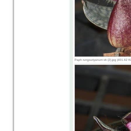
Paph rungsuriyanum vb (2).jpg (401.62 K