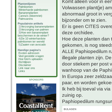
Komt alleen voor in een
Plantenlijsten
Volwassen plant(je) am
Palmbomen
Winterharde palmbomen
abnormaal groot in verge
Bananenplanten
Canna's (bloemriet)
Palmvarens
bijzonder om te zien.
Populairste artikels
Er is geen CITES over
1)
Verzorging bananenplanten
2)
Verzorging van palmen
deze orchidee.
3)
Hoe een bananenplant
beschermen in de winter?
Hoe deze planten dan to
4)
De 10 winterhardste
palmbomen ter wereld
gekomen, is nog steeds
5)
Zaaien van avocado
Handige pagina's
ALLE Paphiopedilum r
Exoten adressen
Veel gestelde vragen
illegale planten zijn. D
Hoe foto's uploaden
Richtlijnen
door stiekem per post v
Disclaimer
Link naar ons
wanhoop van de Paphio
Links
In Europa zeer zeldza
SPONSORS
paar, en worden gekoe
Ik heb bij toeval via v
zuinig op.
Paphiopedilum rungsu
BIJLAGEN