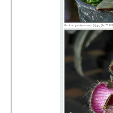
Paph rungsuriyanum vb (1).jpg (94.75 Ki