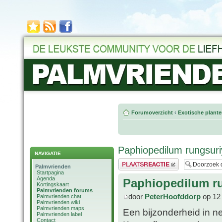
Forumoverzicht
‹
Exotische plant
Paphiopedilum rungsur
NAVIGATIE
Plaats een reactie
Palmvrienden
Startpagina
Agenda
Paphiopedilum r
Kortingskaart
Palmvrienden forums
door
PeterHoofddorp
op 12
Palmvrienden chat
Palmvrienden wiki
Palmvrienden maps
Een bijzonderheid in n
Palmvrienden label
Contact