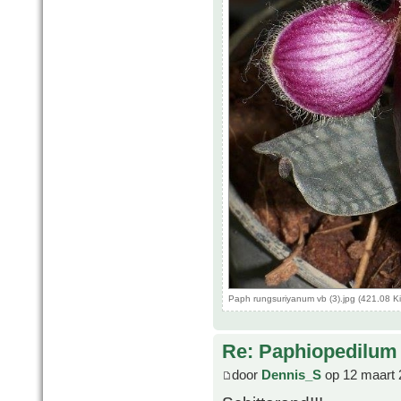
Paph rungsuriyanum vb (3).jpg (421.08 K
Re: Paphiopedilum
door
Dennis_S
op 12 maart 