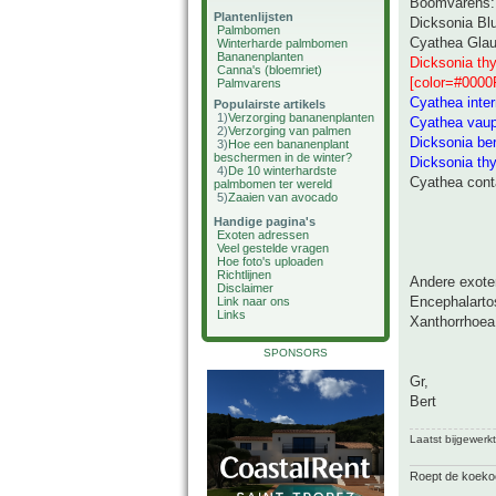
Boomvarens:
Plantenlijsten
Dicksonia Bl
Palmbomen
Cyathea Gla
Winterharde palmbomen
Bananenplanten
Dicksonia thy
Canna's (bloemriet)
[color=#0000
Palmvarens
Cyathea inte
Populairste artikels
1)
Verzorging bananenplanten
Cyathea vaupe
2)
Verzorging van palmen
Dicksonia be
3)
Hoe een bananenplant
beschermen in de winter?
Dicksonia thy
4)
De 10 winterhardste
Cyathea con
palmbomen ter wereld
5)
Zaaien van avocado
Handige pagina's
Exoten adressen
Veel gestelde vragen
Hoe foto's uploaden
Richtlijnen
Andere exote
Disclaimer
Encephalarto
Link naar ons
Links
Xanthorrhoea
SPONSORS
Gr,
Bert
Laatst bijgewerk
Roept de koekoek