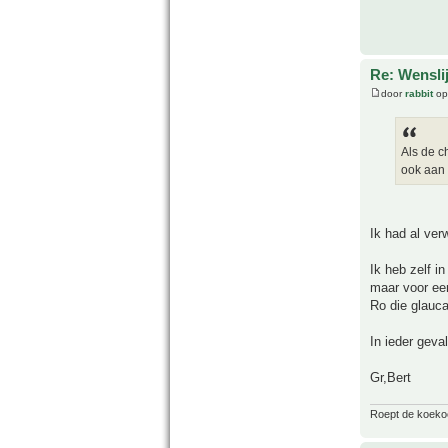
Re: Wenslij
door
rabbit
op
Als de c
ook aan 
Ik had al ver
Ik heb zelf 
maar voor een
Ro die glauca
In ieder geva
Gr,Bert
Roept de koekoek