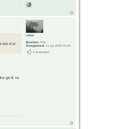
rabbit
Berichten:
536
 kan ik je
Geregistreerd:
21 jun 2009 20:46
6 bedankjes
us ga ik nu