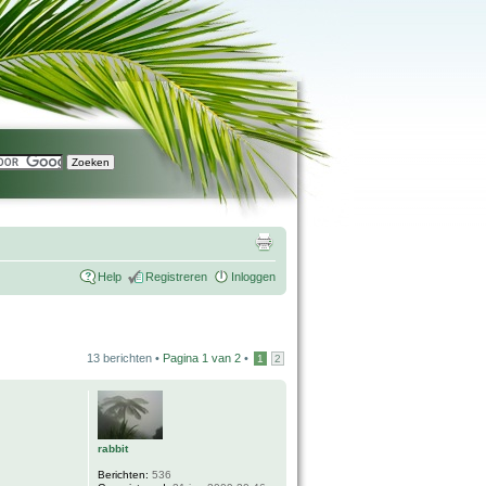
Help
Registreren
Inloggen
13 berichten •
Pagina
1
van
2
•
1
2
rabbit
Berichten:
536