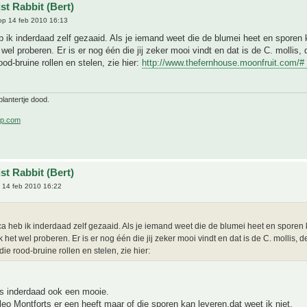
st Rabbit (Bert)
p 14 feb 2010 16:13
 ik inderdaad zelf gezaaid. Als je iemand weet die de blumei heet en sporen 
 wel proberen. Er is er nog één die jij zeker mooi vindt en dat is de C. mollis,
ood-bruine rollen en stelen, zie hier:
http://www.thefernhouse.moonfruit.com/# 
lantertje dood.
p.com
st Rabbit (Bert)
 14 feb 2010 16:22
a heb ik inderdaad zelf gezaaid. Als je iemand weet die de blumei heet en sporen
k het wel proberen. Er is er nog één die jij zeker mooi vindt en dat is de C. mollis, d
ie rood-bruine rollen en stelen, zie hier:
is inderdaad ook een mooie.
leo Montforts er een heeft maar of die sporen kan leveren,dat weet ik niet.