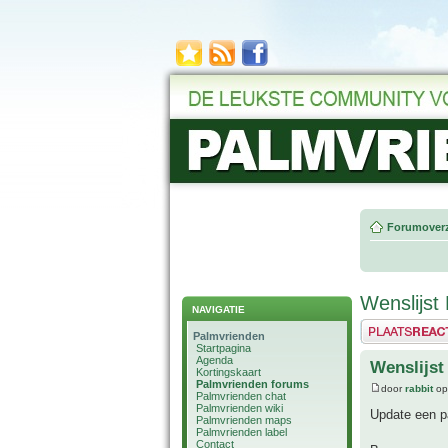
Forumoverz
Wenslijst 
NAVIGATIE
Plaats een reactie
Palmvrienden
Startpagina
Agenda
Wenslijst
Kortingskaart
Palmvrienden forums
door
rabbit
op
Palmvrienden chat
Palmvrienden wiki
Update een p
Palmvrienden maps
Palmvrienden label
Contact