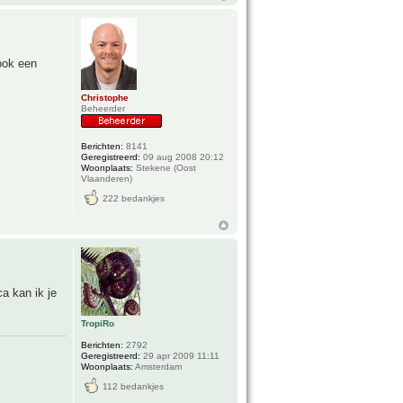
ook een
Christophe
Beheerder
Berichten:
8141
Geregistreerd:
09 aug 2008 20:12
Woonplaats:
Stekene (Oost
Vlaanderen)
222 bedankjes
a kan ik je
TropiRo
Berichten:
2792
Geregistreerd:
29 apr 2009 11:11
Woonplaats:
Amsterdam
112 bedankjes