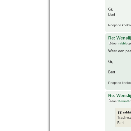
Gr,
Bert
Roept de koekoek
Re: Wenslij
door
rabbit
op
Weer een paa
Gr,
Bert
Roept de koekoek
Re: Wenslij
door
KevinC
o
rabbi
Trachyc
Bert