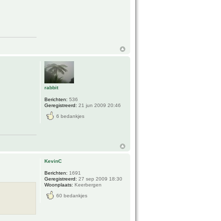
rabbit
Berichten:
536
Geregistreerd:
21 jun 2009 20:46
6 bedankjes
KevinC
Berichten:
1691
Geregistreerd:
27 sep 2009 18:30
Woonplaats:
Keerbergen
60 bedankjes