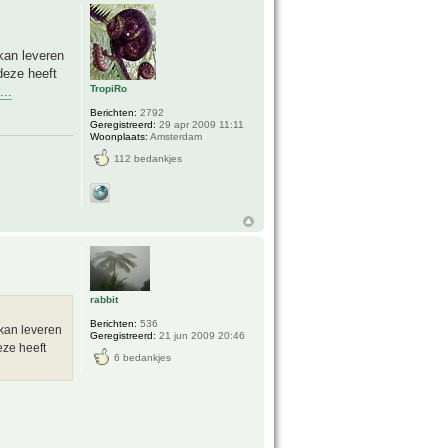
kan leveren
 deze heeft
TropiRo
...
Berichten:
2792
Geregistreerd:
29 apr 2009 11:11
Woonplaats:
Amsterdam
112 bedankjes
rabbit
Berichten:
536
 kan leveren
Geregistreerd:
21 jun 2009 20:46
eze heeft
6 bedankjes