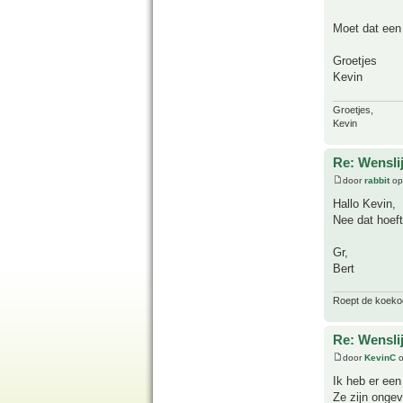
Moet dat een 
Groetjes
Kevin
Groetjes,
Kevin
Re: Wenslij
door
rabbit
op
Hallo Kevin,
Nee dat hoeft
Gr,
Bert
Roept de koekoek
Re: Wenslij
door
KevinC
o
Ik heb er een
Ze zijn ongev