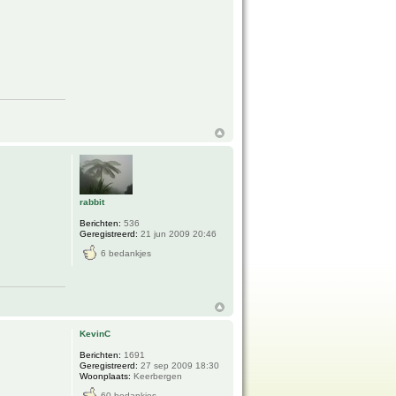
rabbit
Berichten:
536
Geregistreerd:
21 jun 2009 20:46
6 bedankjes
KevinC
Berichten:
1691
Geregistreerd:
27 sep 2009 18:30
Woonplaats:
Keerbergen
60 bedankjes