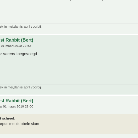
 in mei,dan is april voorbij.
st Rabbit (Bert)
 01 maart 2010 22:52
r varens toegevoegd.
 in mei,dan is april voorbij.
st Rabbit (Bert)
p 01 maart 2010 23:00
t schreef:
arpus met dubbele stam