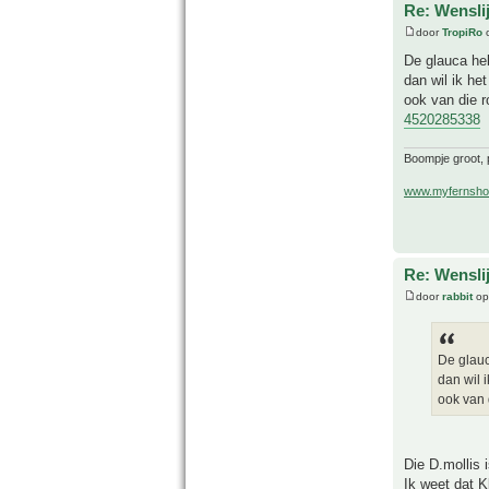
Re: Wenslij
door
TropiRo
o
De glauca heb
dan wil ik het
ook van die r
4520285338
Boompje groot, p
www.myfernsho
Re: Wenslij
door
rabbit
op
De glauc
dan wil i
ook van d
Die D.mollis 
Ik weet dat K