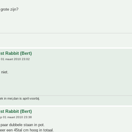
grote zijn?
st Rabbit (Bert)
 01 maart 2010 23:02
 niet.
 in mei,dan is april voorbij.
st Rabbit (Bert)
p 01 maart 2010 23:38
 paar dubbele staan in pot.
eer een 45tal cm hoog in totaal.