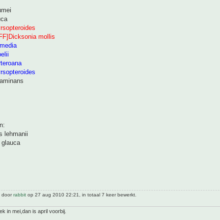
umei
uca
rsopteroides
FF]Dicksonia mollis
rmedia
lii
rteroana
rsopteroides
taminans
n:
s lehmanii
 glauca
t door
rabbit
op 27 aug 2010 22:21, in totaal 7 keer bewerkt.
 in mei,dan is april voorbij.