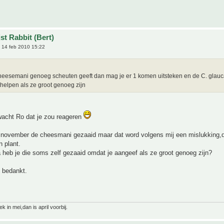
st Rabbit (Bert)
 14 feb 2010 15:22
heesemani genoeg scheuten geeft dan mag je er 1 komen uitsteken en de C. glauca
helpen als ze groot genoeg zijn
wacht Ro dat je zou reageren
in november de cheesmani gezaaid maar dat word volgens mij een mislukking,d
 plant.
 heb je die soms zelf gezaaid omdat je aangeef als ze groot genoeg zijn?
l bedankt.
 in mei,dan is april voorbij.