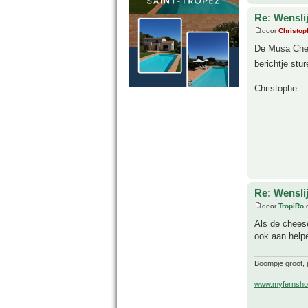
Re: Wenslij
door
Christop
De Musa Chees
berichtje stu
Christophe
Re: Wenslij
door
TropiRo
o
Als de chees
ook aan helpe
Boompje groot, p
www.myfernsho