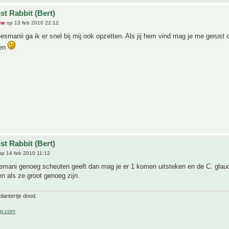
st Rabbit (Bert)
he
op 13 feb 2010 22:12
manii ga ik er snel bij mij ook opzetten. Als jij hem vind mag je me gerust 
ren
st Rabbit (Bert)
p 14 feb 2010 11:12
emani genoeg scheuten geeft dan mag je er 1 komen uitsteken en de C. glauc
n als ze groot genoeg zijn.
lantertje dood.
p.com