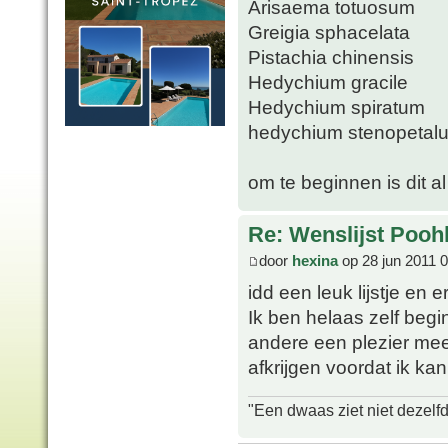
Arisaema totuosum
Greigia sphacelata
Pistachia chinensis
Hedychium gracile
Hedychium spiratum
hedychium stenopetal
om te beginnen is dit al 
Re: Wenslijst Pooh
door
hexina
op 28 jun 2011 
idd een leuk lijstje en e
Ik ben helaas zelf begin
andere een plezier mee
afkrijgen voordat ik ka
"Een dwaas ziet niet dezelf