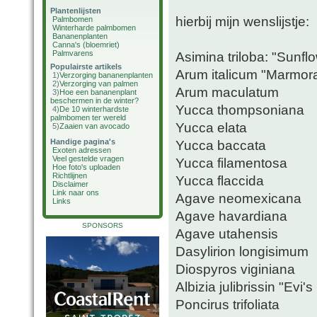
Plantenlijsten
hierbij mijn wenslijstje:
Palmbomen
Winterharde palmbomen
Bananenplanten
Canna's (bloemriet)
Palmvarens
Asimina triloba: "Sunfl
Populairste artikels
Arum italicum "Marmor
1)
Verzorging bananenplanten
2)
Verzorging van palmen
Arum maculatum
3)
Hoe een bananenplant
beschermen in de winter?
Yucca thompsoniana
4)
De 10 winterhardste
palmbomen ter wereld
Yucca elata
5)
Zaaien van avocado
Handige pagina's
Yucca baccata
Exoten adressen
Veel gestelde vragen
Yucca filamentosa
Hoe foto's uploaden
Richtlijnen
Yucca flaccida
Disclaimer
Link naar ons
Agave neomexicana
Links
Agave havardiana
SPONSORS
Agave utahensis
Dasylirion longisimum
Diospyros viginiana
Albizia julibrissin "Evi's
Poncirus trifoliata