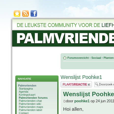
Forumoverzicht
‹
Sociaal
‹
Planten
Wenslijst Poohke1
NAVIGATIE
Plaats een reactie
Palmvrienden
Startpagina
Agenda
Wenslijst Poohk
Kortingskaart
Palmvrienden forums
door
poohke1
op 24 jun 201
Palmvrienden chat
Palmvrienden wiki
Palmvrienden maps
Hoi allen,
Palmvrienden label
Contact