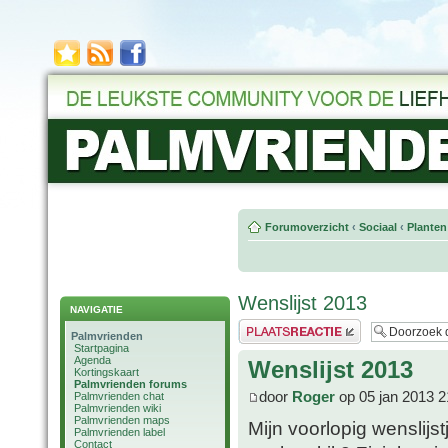
Forumoverzicht
‹
Sociaal
‹
Planten
Wenslijst 2013
NAVIGATIE
Plaats een reactie
Palmvrienden
Startpagina
Agenda
Wenslijst 2013
Kortingskaart
Palmvrienden forums
door
Roger
op 05 jan 2013 2
Palmvrienden chat
Palmvrienden wiki
Palmvrienden maps
Mijn voorlopig wenslij
Palmvrienden label
Contact