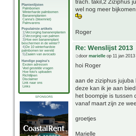
trach. takil,2 Ziziphus
Plantenlijsten
wel nog meer bijkomen 
Palmbomen
Winterharde palmbomen
Bananenplanten
Canna's (bloemriet)
Palmvarens
Populairste artikels
Roger
1)
Verzorging bananenplanten
2)
Verzorging van palmen
3)
Hoe een bananenplant
beschermen in de winter?
Re: Wenslijst 2013
4)
De 10 winterhardste
palmbomen ter wereld
5)
Zaaien van avocado
door
marielle
op 11 jan 2013
Handige pagina's
hoi Roger
Exoten adressen
Veel gestelde vragen
Hoe foto's uploaden
Richtlijnen
aan de ziziphus jujuba 
Disclaimer
Link naar ons
Links
deze kan ik je aan bie
het boompje is tussen
SPONSORS
vanaf maart zijn ze wee
groetjes
Marielle