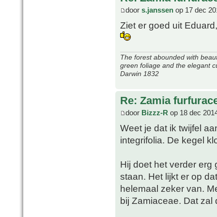
door
s.janssen
op 17 dec 20
Ziet er goed uit Eduard,
The forest abounded with beauti
green foliage and the elegant c
Darwin 1832
Re: Zamia furfurac
door
Bizzz-R
op 18 dec 2014
Weet je dat ik twijfel 
integrifolia. De kegel k
Hij doet het verder erg 
staan. Het lijkt er op 
helemaal zeker van. Me
bij Zamiaceae. Dat zal d