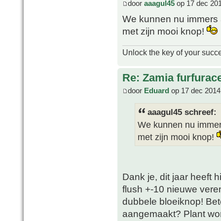
door
aaagul45
op 17 dec 201
We kunnen nu immers a
met zijn mooi knop!
Unlock the key of your succ
Re: Zamia furfurac
door
Eduard
op 17 dec 2014
aaagul45 schreef:
We kunnen nu immers
met zijn mooi knop!
Dank je, dit jaar heeft 
flush +-10 nieuwe vere
dubbele bloeiknop! Bet
aangemaakt? Plant wor