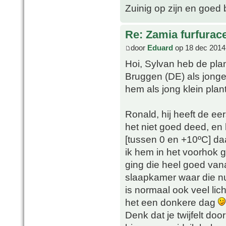
Zuinig op zijn en goed 
Re: Zamia furfurac
door
Eduard
op 18 dec 2014
Hoi, Sylvan heb de pla
Bruggen (DE) als jonge
hem als jong klein plan
Ronald, hij heeft de ee
het niet goed deed, en
[tussen 0 en +10ºC] daa
ik hem in het voorhok g
ging die heel goed vana
slaapkamer waar die nu
is normaal ook veel lic
het een donkere dag
Denk dat je twijfelt doo