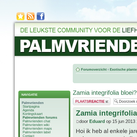
Forumoverzicht
‹
Exotische plant
Zamia integrifolia bloei?
NAVIGATIE
Plaats een reactie
Palmvrienden
Startpagina
Agenda
Zamia integrifoli
Kortingskaart
Palmvrienden forums
door
Eduard
op 15 jun 2013 
Palmvrienden chat
Palmvrienden wiki
Palmvrienden maps
Hoi ik heb al enkele ja
Palmvrienden label
Contact