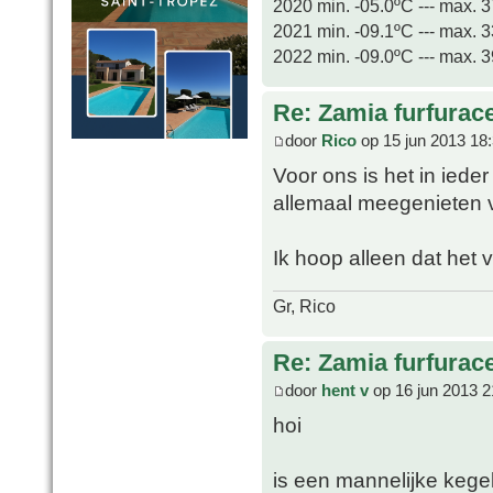
2020 min. -05.0ºC --- max. 
2021 min. -09.1ºC --- max. 
2022 min. -09.0ºC --- max. 
Re: Zamia furfurac
door
Rico
op 15 jun 2013 18
Voor ons is het in ied
allemaal meegenieten v
Ik hoop alleen dat het v
Gr, Rico
Re: Zamia furfurac
door
hent v
op 16 jun 2013 2
hoi
is een mannelijke kegel