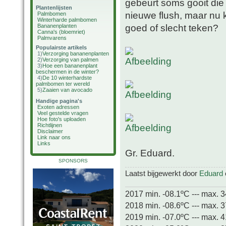
gebeurt soms gooit die
Plantenlijsten
nieuwe flush, maar nu 
Palmbomen
Winterharde palmbomen
goed of slecht teken?
Bananenplanten
Canna's (bloemriet)
Palmvarens
Populairste artikels
1)
Verzorging bananenplanten
2)
Verzorging van palmen
3)
Hoe een bananenplant
beschermen in de winter?
4)
De 10 winterhardste
palmbomen ter wereld
5)
Zaaien van avocado
Handige pagina's
Exoten adressen
Veel gestelde vragen
Hoe foto's uploaden
Richtlijnen
Disclaimer
Link naar ons
Links
Gr. Eduard.
SPONSORS
Laatst bijgewerkt door
Eduard
2017 min. -08.1ºC --- max. 
2018 min. -08.6ºC --- max. 
2019 min. -07.0ºC --- max. 