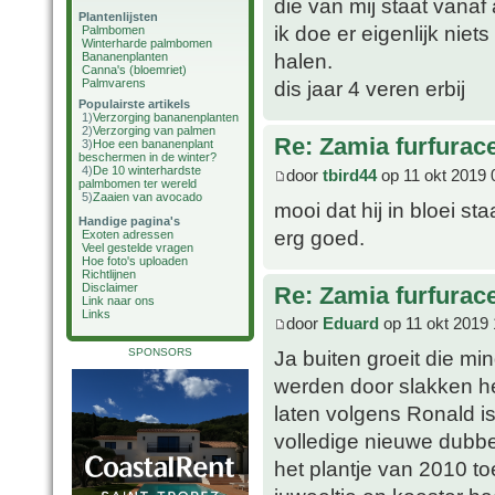
die van mij staat vanaf 
Plantenlijsten
ik doe er eigenlijk ni
Palmbomen
Winterharde palmbomen
halen.
Bananenplanten
Canna's (bloemriet)
Palmvarens
dis jaar 4 veren erbij
Populairste artikels
1)
Verzorging bananenplanten
2)
Verzorging van palmen
Re: Zamia furfurac
3)
Hoe een bananenplant
beschermen in de winter?
4)
De 10 winterhardste
door
tbird44
op 11 okt 2019 
palmbomen ter wereld
5)
Zaaien van avocado
mooi dat hij in bloei st
Handige pagina's
erg goed.
Exoten adressen
Veel gestelde vragen
Hoe foto's uploaden
Richtlijnen
Disclaimer
Re: Zamia furfurac
Link naar ons
Links
door
Eduard
op 11 okt 2019 
SPONSORS
Ja buiten groeit die m
werden door slakken he
laten volgens Ronald is 
volledige nieuwe dubb
het plantje van 2010 to