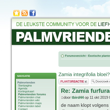
Forumoverzicht
‹
Exotische plant
Zamia integrifolia bloei?
NAVIGATIE
Plaats een reactie
Palmvrienden
Startpagina
Agenda
Re: Zamia furfura
Kortingskaart
Palmvrienden forums
door
tbird44
op 11 okt 2019 
Palmvrienden chat
Palmvrienden wiki
Palmvrienden maps
de naam klopt volgens m
Palmvrienden label
Contact