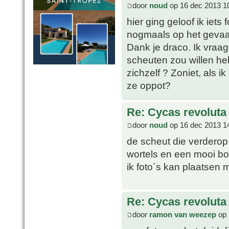
door
noud
op 16 dec 2013 1
hier ging geloof ik iet
nogmaals op het gevaar 
Dank je draco. Ik vraag
scheuten zou willen h
zichzelf ? Zoniet, als i
ze oppot?
Re: Cycas revoluta
door
noud
op 16 dec 2013 1
de scheut die verderop
wortels en een mooi bol
ik foto´s kan plaatsen m
Re: Cycas revoluta
door
ramon van weezep
op 