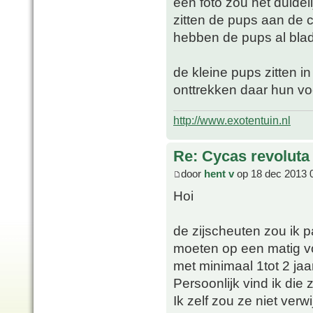
een foto zou het duidel
zitten de pups aan de 
hebben de pups al bla
de kleine pups zitten 
onttrekken daar hun v
http://www.exotentuin.nl
Re: Cycas revoluta
door
hent v
op 18 dec 2013 
Hoi
de zijscheuten zou ik pa
moeten op een matig v
met minimaal 1tot 2 ja
Persoonlijk vind ik die
Ik zelf zou ze niet verw