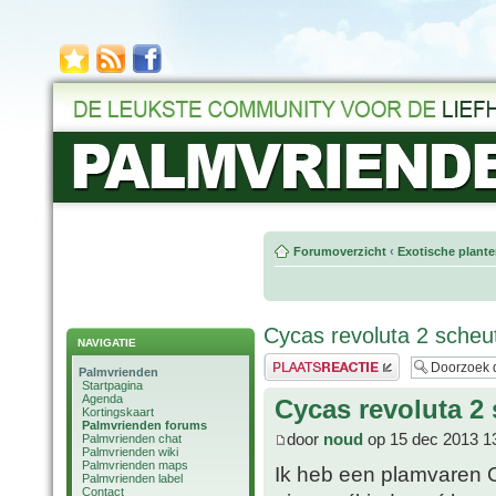
Forumoverzicht
‹
Exotische plant
Cycas revoluta 2 sche
NAVIGATIE
Plaats een reactie
Palmvrienden
Startpagina
Agenda
Cycas revoluta 2
Kortingskaart
Palmvrienden forums
door
noud
op 15 dec 2013 1
Palmvrienden chat
Palmvrienden wiki
Palmvrienden maps
Ik heb een plamvaren C
Palmvrienden label
Contact