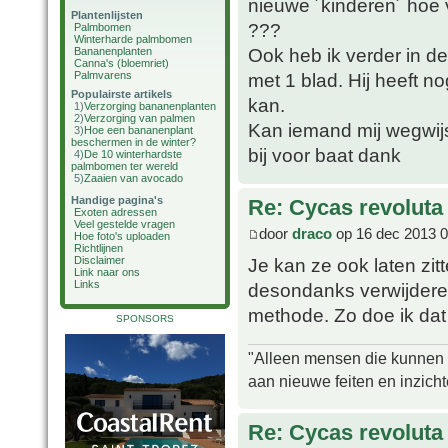
nieuwe ´kinderen´ hoe v
Plantenlijsten
???
Palmbomen
Winterharde palmbomen
Ook heb ik verder in de
Bananenplanten
Canna's (bloemriet)
Palmvarens
met 1 blad. Hij heeft n
Populairste artikels
kan.
1)
Verzorging bananenplanten
2)
Verzorging van palmen
Kan iemand mij wegwij
3)
Hoe een bananenplant
beschermen in de winter?
bij voor baat dank
4)
De 10 winterhardste
palmbomen ter wereld
5)
Zaaien van avocado
Handige pagina's
Re: Cycas revoluta
Exoten adressen
Veel gestelde vragen
door
draco
op 16 dec 2013 0
Hoe foto's uploaden
Richtlijnen
Je kan ze ook laten zit
Disclaimer
Link naar ons
Links
desondanks verwijderen,
methode. Zo doe ik dat 
SPONSORS
"Alleen mensen die kunnen tw
aan nieuwe feiten en inzich
Re: Cycas revoluta