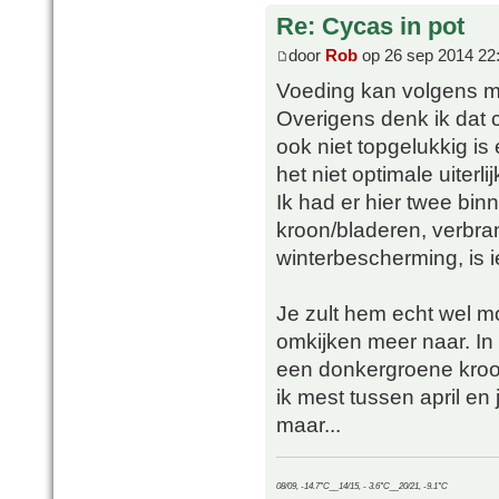
Re: Cycas in pot
door
Rob
op 26 sep 2014 22
Voeding kan volgens mi
Overigens denk ik dat 
ook niet topgelukkig is
het niet optimale uiterlij
Ik had er hier twee bin
kroon/bladeren, verbran
winterbescherming, is i
Je zult hem echt wel 
omkijken meer naar. In 
een donkergroene kroon! 
ik mest tussen april en j
maar...
08/09, -14.7°C__14/15, - 3.6°C__20/21, -9.1°C