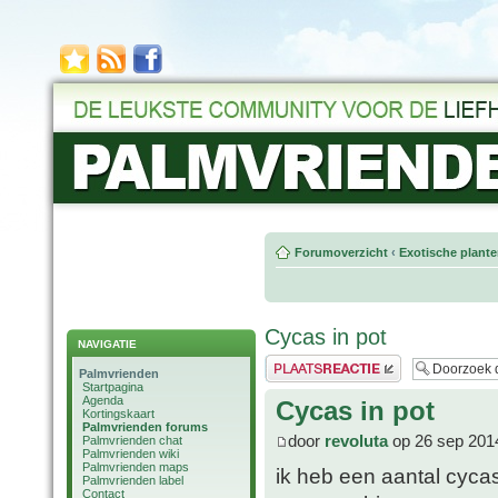
Forumoverzicht
‹
Exotische plant
Cycas in pot
NAVIGATIE
Plaats een reactie
Palmvrienden
Startpagina
Agenda
Cycas in pot
Kortingskaart
Palmvrienden forums
door
revoluta
op 26 sep 201
Palmvrienden chat
Palmvrienden wiki
Palmvrienden maps
ik heb een aantal cycas
Palmvrienden label
Contact