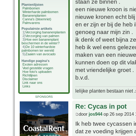
staan ze binnen .
Plantenlijsten
een nieuwe kroon is nie
Palmbomen
Winterharde palmbomen
nieuwe kronen echt blij
Bananenplanten
Canna's (bloemriet)
Palmvarens
en er zijn er bij de heb 
Populairste artikels
genoeg naar mijn zin .
1)
Verzorging bananenplanten
2)
Verzorging van palmen
ik denk of weet bijna 
3)
Hoe een bananenplant
beschermen in de winter?
heb ik wel eens gelezen
4)
De 10 winterhardste
palmbomen ter wereld
maken van een nieuwe k
5)
Zaaien van avocado
Handige pagina's
kunnen doen op dit vlak
Exoten adressen
Veel gestelde vragen
met vriendelijke groet .
Hoe foto's uploaden
Richtlijnen
b.v.d.
Disclaimer
Link naar ons
Links
lelijke planten bestaan niet 
SPONSORS
Re: Cycas in pot
door
jos944
op 26 sep 2014 
Ik heb twee cycassen i
dat ze voeding krijgen 