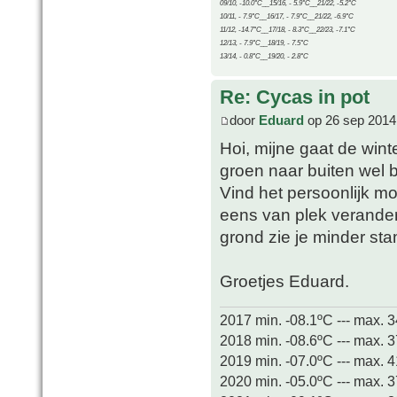
09/10, -10.0°C__15/16, - 5.9°C__21/22, -5.2°C
10/11, - 7.9°C__16/17, - 7.9°C__21/22, -6.9°C
11/12, -14.7°C__17/18, - 8.3°C__22/23, -7.1°C
12/13, - 7.9°C__18/19, - 7.5°C
13/14, - 0.8°C__19/20, - 2.8°C
Re: Cycas in pot
door
Eduard
op 26 sep 2014
Hoi, mijne gaat de wint
groen naar buiten wel bi
Vind het persoonlijk mo
eens van plek verandere
grond zie je minder sta
Groetjes Eduard.
2017 min. -08.1ºC --- max. 
2018 min. -08.6ºC --- max. 
2019 min. -07.0ºC --- max. 
2020 min. -05.0ºC --- max. 