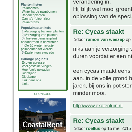
verandering in.
Plantenlijsten
Hij blijft wel mooi gr
Palmbomen
Winterharde palmbomen
oplossing van de speci
Bananenplanten
Canna's (bloemriet)
Palmvarens
Populairste artikels
Re: Cycas staakt
1)
Verzorging bananenplanten
2)
Verzorging van palmen
3)
Hoe een bananenplant
door
ramon van weezep
op 
beschermen in de winter?
4)
De 10 winterhardste
niks aan je verzorging
palmbomen ter wereld
5)
Zaaien van avocado
duren voordat er een n
Handige pagina's
Exoten adressen
Veel gestelde vragen
een cycas maakt eens i
Hoe foto's uploaden
Richtlijnen
aan. in de volle grond
Disclaimer
Link naar ons
Links
jaren, bij ons in pot st
minder mooi.
SPONSORS
http://www.exotentuin.nl
Re: Cycas staakt
door
roellus
op 15 mei 2015 