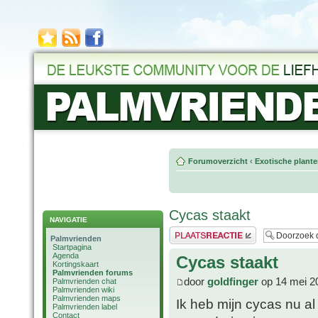
Forumoverzicht
‹
Exotische plant
Cycas staakt
NAVIGATIE
Plaats een reactie
Palmvrienden
Startpagina
Agenda
Cycas staakt
Kortingskaart
Palmvrienden forums
door
goldfinger
op 14 mei 2
Palmvrienden chat
Palmvrienden wiki
Palmvrienden maps
Ik heb mijn cycas nu al
Palmvrienden label
Contact