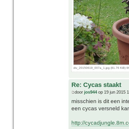
div_20150619_007a_1.jpg (81.76 KiB) 9
Re: Cycas staakt
door
jos944
op 19 jun 2015 
misschien is dit een in
een cycas versneld ka
http://cycadjungle.8m.c