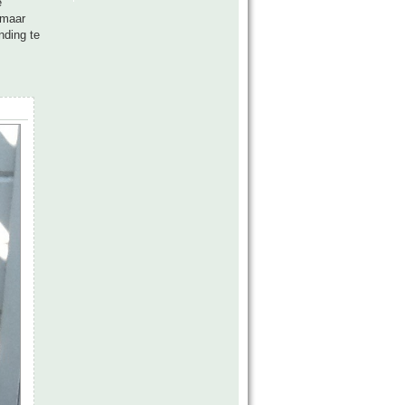
e
 maar
nding te