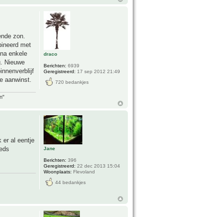
ende zon.
bineerd met
 na enkele
draco
g. Nieuwe
Berichten:
6939
nnenverblijf
Geregistreerd:
17 sep 2012 21:49
e aanwinst.
720 bedankjes
n"
 er al eentje
eeds
Jane
Berichten:
396
Geregistreerd:
22 dec 2013 15:04
Woonplaats:
Flevoland
44 bedankjes