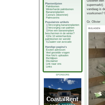
Gisteren een 
Plantenlijsten
supermarkt). 
Palmbomen
vandaag is de
Winterharde palmbomen
Bananenplanten
voorkomen? M
Canna's (bloemriet)
Palmvarens
Gr. Olivier
Populairste artikels
1)
Verzorging bananenplanten
2)
Verzorging van palmen
BIJLAGEN
3)
Hoe een bananenplant
beschermen in de winter?
4)
De 10 winterhardste
palmbomen ter wereld
5)
Zaaien van avocado
Handige pagina's
Exoten adressen
Veel gestelde vragen
Hoe foto's uploaden
Richtlijnen
Disclaimer
Link naar ons
Links
SPONSORS