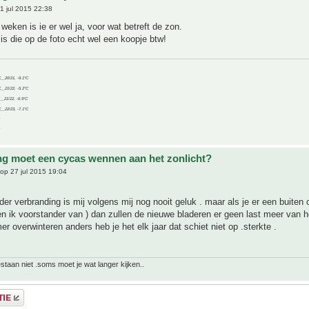
1 jul 2015 22:38
weken is ie er wel ja, voor wat betreft de zon.
is die op de foto echt wel een koopje btw!
C__20/21, -9.1°C
C__21/22, -5.2°C
C__21/22, -6.9°C
C__22/23, -7.1°C
ng moet een cycas wennen aan het zonlicht?
op 27 jul 2015 19:04
er verbranding is mij volgens mij nog nooit geluk . maar als je er een buiten
n ik voorstander van ) dan zullen de nieuwe bladeren er geen last meer van h
er overwinteren anders heb je het elk jaar dat schiet niet op .sterkte .
bestaan niet .soms moet je wat langer kijken..