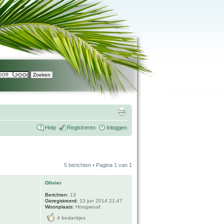
Help
Registreren
Inloggen
5 berichten • Pagina
1
van
1
Olivier
Berichten:
13
Geregistreerd:
13 jun 2014 21:47
Woonplaats:
Hoogwoud
4 bedankjes