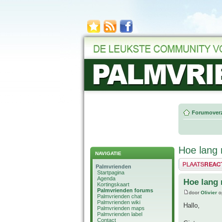
Forumoverz
Hoe lang 
NAVIGATIE
Plaats een reactie
Palmvrienden
Startpagina
Agenda
Hoe lang 
Kortingskaart
Palmvrienden forums
door
Olivier
op
Palmvrienden chat
Palmvrienden wiki
Hallo,
Palmvrienden maps
Palmvrienden label
Contact