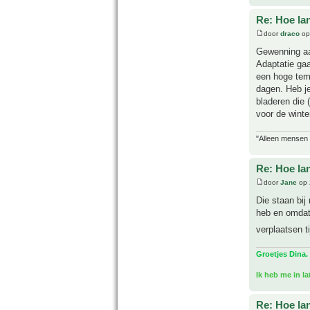
Re: Hoe la
door
draco
op 
Gewenning aa
Adaptatie gaa
een hoge temp
dagen. Heb j
bladeren die 
voor de wint
"Alleen mensen d
Re: Hoe la
door
Jane
op 
Die staan bij
heb en omdat
verplaatsen t
Groetjes Dina.
Ik heb me in l
Re: Hoe la