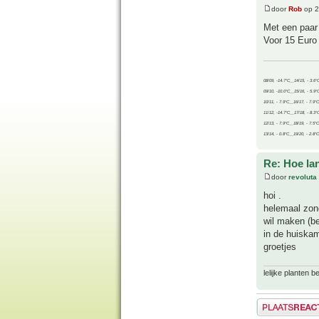
door
Rob
op 2
Met een paar 
Voor 15 Euro 
08/09, -14.7°C__14/15, - 3.6°
09/10, -10.0°C__15/16, - 5.9°
10/11, - 7.9°C__16/17, - 7.9°
11/12, -14.7°C__17/18, - 8.3°
12/13, - 7.9°C__18/19, - 7.5°C
13/14, - 0.8°C__19/20, - 2.8°C
Re: Hoe la
door
revoluta
hoi .
helemaal zond
wil maken (be
in de huiskam
groetjes
lelijke planten 
Plaats een reactie