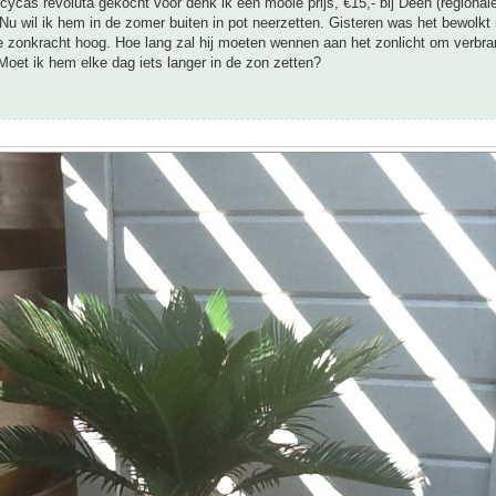
cycas revoluta gekocht voor denk ik een mooie prijs, €15,- bij Deen (regional
Nu wil ik hem in de zomer buiten in pot neerzetten. Gisteren was het bewolkt
 zonkracht hoog. Hoe lang zal hij moeten wennen aan het zonlicht om verbra
oet ik hem elke dag iets langer in de zon zetten?