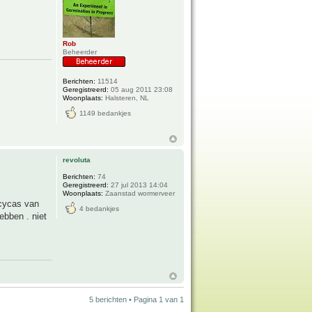
Rob
Beheerder
Berichten:
11514
Geregistreerd:
05 aug 2011 23:08
Woonplaats:
Halsteren, NL
1149 bedankjes
revoluta
Berichten:
74
Geregistreerd:
27 jul 2013 14:04
Woonplaats:
Zaanstad wormerveer
 cycas van
4 bedankjes
ebben . niet
5 berichten • Pagina
1
van
1