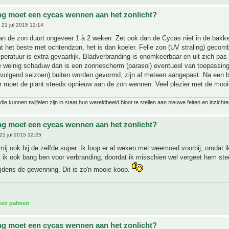
ng moet een cycas wennen aan het zonlicht?
21 jul 2015 12:14
n de zon duurt ongeveer 1 à 2 weken. Zet ook dan de Cycas niet in de bakk
t het beste met ochtendzon, het is dan koeler. Felle zon (UV straling) gecom
eratuur is extra gevaarlijk. Bladverbranding is onomkeerbaar en uit zich pas
e weinig schaduw dan is een zonnescherm (parasol) eventueel van toepassin
(volgend seizoen) buiten worden gevormd, zijn al meteen aangepast. Na een bi
er moet de plant steeds opnieuw aan de zon wennen. Veel plezier met de mooi
ie kunnen twijfelen zijn in staat hun wereldbeeld bloot te stellen aan nieuwe feiten en inzichte
ng moet een cycas wennen aan het zonlicht?
21 jul 2015 12:25
 mij ook bij de zelfde super. Ik loop er al weken met weemoed voorbij, omdat ik
 ik ook bang ben voor verbranding, doordat ik misschien wel vergeet hem st
ijdens de gewenning. Dit is zo'n mooie koop.
aten palmen
ng moet een cycas wennen aan het zonlicht?