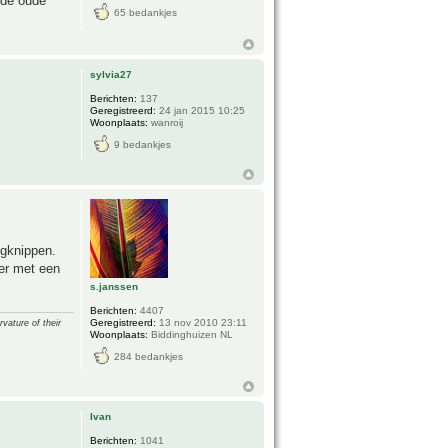
 de oude
65 bedankjes
sylvia27
Berichten:
137
Geregistreerd:
24 jan 2015 10:25
Woonplaats:
wanroij
9 bedankjes
egknippen.
eer met een
s.janssen
Berichten:
4407
Geregistreerd:
13 nov 2010 23:11
vature of their
Woonplaats:
Biddinghuizen NL
284 bedankjes
Ivan
Berichten:
1041