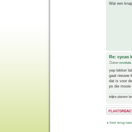
Wat een kna
Re: cycas 
door
revoluta
yep lekker la
gaat nieuwe 
dat is voor d
ps die mooie 
lelijke planten 
Plaats een reactie
Keer terug naar