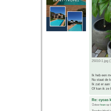
25010-1.jpg 
Ik heb een m
Nu staat de k
Ik zat er aan
Of kan ik ze 
Re: cycas 
door
Ivan
op 0