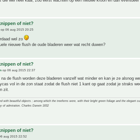
s die wel heel kaal, zou eerst wachten op een nieuwe kroon en dan eventueel
knippen of niet?
op 06 aug 2015 20:25
erdaad wel zo
uele nieuwe flush de oude bladeren weer wat recht duwen?
knippen of niet?
n
op 06 aug 2015 22:37
 na de flush worden deze bladeren vanzelf wat minder en kan je ze alsnog w
ycas vol in de zon staat zodat de flush niet 1 kant op gaat zodat je straks w
 zit.
 with beautiful objects ; among which the treeferns were, with their bright green foliage and the elegant cur
y of admiration. Charles Darwin 1832
knippen of niet?
6 aug 2015 22:52