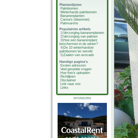
Plantenlijsten
Palmbomen
Winterharde palmbomen
Bananenplanten
Canna's (bloemriet)
Palmvarens
Populairste artikels
1)
Verzorging bananenplanten
2)
Verzorging van palmen
3)
Hoe een bananenplant
beschermen in de winter?
4)
De 10 winterhardste
palmbomen ter wereld
5)
Zaaien van avocado
Handige pagina's
Exoten adressen
Veel gestelde vragen
Hoe foto's uploaden
Richtlijnen
Disclaimer
Link naar ons
Links
SPONSORS