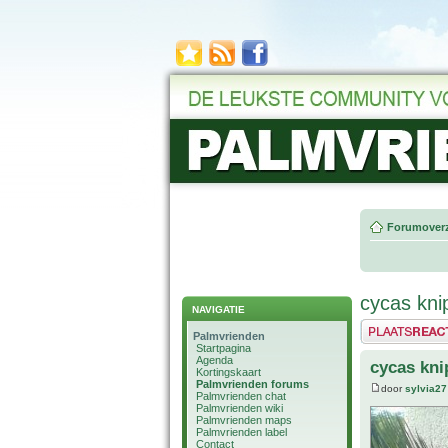
Forumoverz
cycas kni
NAVIGATIE
Plaats een reactie
Palmvrienden
Startpagina
Agenda
cycas kni
Kortingskaart
Palmvrienden forums
door
sylvia27
Palmvrienden chat
Palmvrienden wiki
Palmvrienden maps
Palmvrienden label
Contact