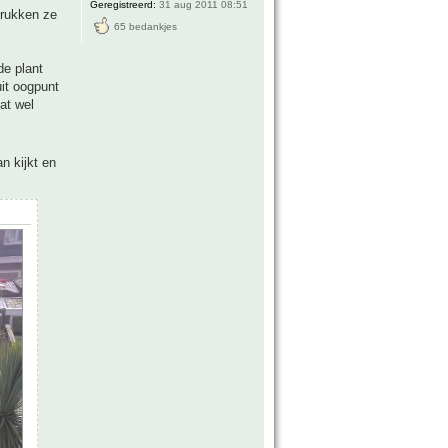
Geregistreerd:
31 aug 2011 08:51
drukken ze
65 bedankjes
de plant
uit oogpunt
at wel
n kijkt en