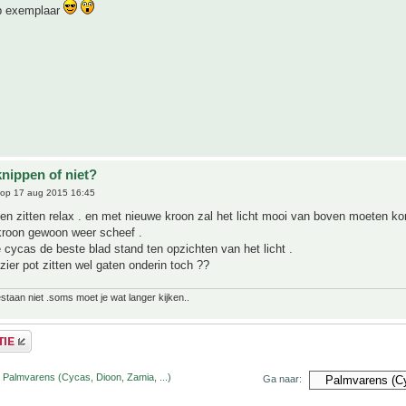
p exemplaar
knippen of niet?
op 17 aug 2015 16:45
ten zitten relax . en met nieuwe kroon zal het licht mooi van boven moeten 
kroon gewoon weer scheef .
e cycas de beste blad stand ten opzichten van het licht .
zier pot zitten wel gaten onderin toch ??
bestaan niet .soms moet je wat langer kijken..
 Palmvarens (Cycas, Dioon, Zamia, ...)
Ga naar: