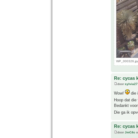
WP_000326.jpg
Re: cycas 
door
sylvia27
Wow!
die 
Hoop dat die
Bedankt voor 
Die ga ik op
Re: cycas 
door
JmC4c
o