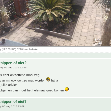
 (172.83 KiB) 8290 keer bekeken
knippen of niet?
op 06 aug 2015 22:59
is echt ontzettend mooi zeg!
 van mij ook ooit zo mag worden
haha
jullie advies,
volgen en dan moet het helemaal goed komen
knippen of niet?
p 06 aug 2015 23:08