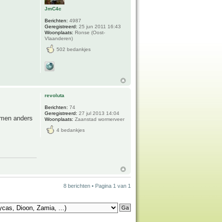
JmC4c
Berichten:
4987
Geregistreerd:
25 jun 2011 16:43
Woonplaats:
Ronse (Oost-
Vlaanderen)
502 bedankjes
revoluta
Berichten:
74
Geregistreerd:
27 jul 2013 14:04
komen anders
Woonplaats:
Zaanstad wormerveer
4 bedankjes
8 berichten • Pagina
1
van
1