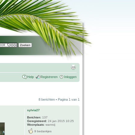
Help
Registreren
Inloggen
8 berichten • Pagina
1
van
1
sylvia27
Berichten:
137
Geregistreerd:
24 jan 2015 10:25
Woonplaats:
wanroij
9 bedankjes