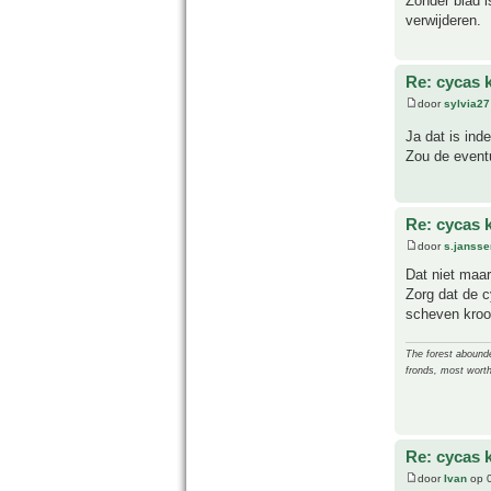
Zonder blad i
verwijderen.
Re: cycas 
door
sylvia27
Ja dat is ind
Zou de event
Re: cycas 
door
s.jansse
Dat niet maar
Zorg dat de c
scheven kroon
The forest abounded
fronds, most worth
Re: cycas 
door
Ivan
op 0