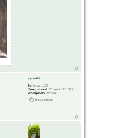
sylvia27
Berichten:
137
Geregistreerd:
24 jan 2015 10:25
Woonplaats:
wanroij
9 bedankjes