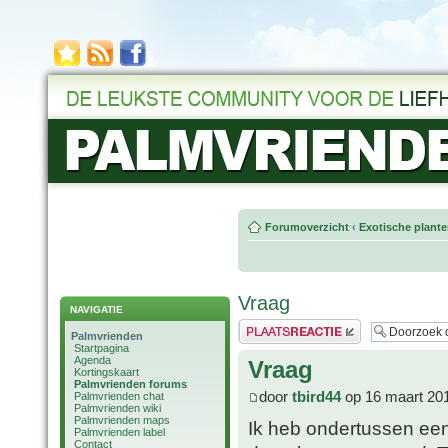
Forumoverzicht
‹
Exotische plant
Vraag
NAVIGATIE
Plaats een reactie
Palmvrienden
Startpagina
Agenda
Vraag
Kortingskaart
Palmvrienden forums
door
tbird44
op 16 maart 20
Palmvrienden chat
Palmvrienden wiki
Palmvrienden maps
Ik heb ondertussen een
Palmvrienden label
Contact