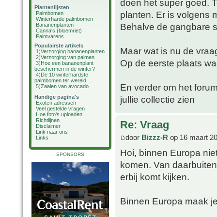
doen het super goed. To
Plantenlijsten
planten. Er is volgens 
Palmbomen
Winterharde palmbomen
Behalve de gangbare so
Bananenplanten
Canna's (bloemriet)
Palmvarens
Populairste artikels
Maar wat is nu de vraa
1)
Verzorging bananenplanten
2)
Verzorging van palmen
Op de eerste plaats wa
3)
Hoe een bananenplant
beschermen in de winter?
4)
De 10 winterhardste
palmbomen ter wereld
En verder om het forum 
5)
Zaaien van avocado
Handige pagina's
jullie collectie zien
Exoten adressen
Veel gestelde vragen
Hoe foto's uploaden
Richtlijnen
Re: Vraag
Disclaimer
Link naar ons
door
Bizzz-R
op 16 maart 20
Links
Hoi, binnen Europa nie
SPONSORS
komen. Van daarbuiten 
erbij komt kijken.
Binnen Europa maak je 