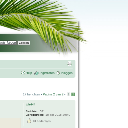
Help
Registreren
Inloggen
17 berichten •
Pagina
2
van
2
•
1
2
tbird44
Berichten:
511
Geregistreerd:
18 apr 2015 20:40
13 bedankjes