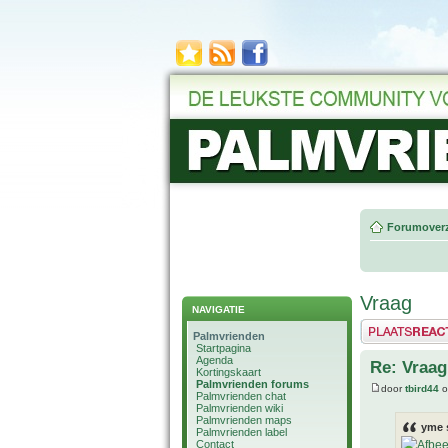
Forumoverz
Vraag
NAVIGATIE
Plaats een reactie
Palmvrienden
Startpagina
Agenda
Re: Vraag
Kortingskaart
Palmvrienden forums
door
tbird44
o
Palmvrienden chat
Palmvrienden wiki
Palmvrienden maps
yme 
Palmvrienden label
Contact