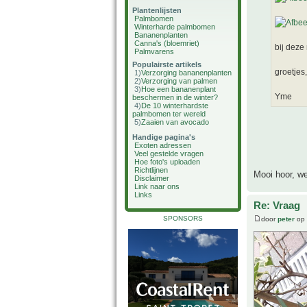
Plantenlijsten
Palmbomen
Winterharde palmbomen
Bananenplanten
Canna's (bloemriet)
bij deze 
Palmvarens
Populairste artikels
groetjes,
1)
Verzorging bananenplanten
2)
Verzorging van palmen
3)
Hoe een bananenplant
Yme
beschermen in de winter?
4)
De 10 winterhardste
palmbomen ter wereld
5)
Zaaien van avocado
Handige pagina's
Exoten adressen
Veel gestelde vragen
Hoe foto's uploaden
Richtlijnen
Mooi hoor, we
Disclaimer
Link naar ons
Links
Re: Vraag
SPONSORS
door
peter
op 