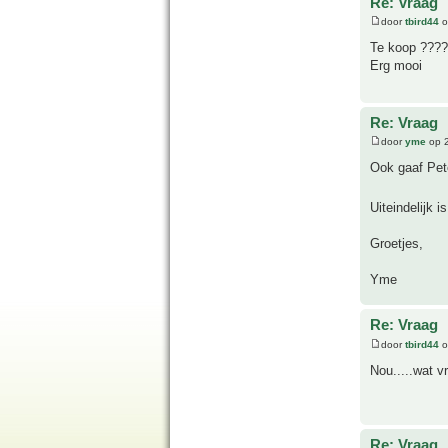
Re: Vraag
door
tbird44
o
Te koop ????
Erg mooi
Re: Vraag
door
yme
op 2
Ook gaaf Pet
Uiteindelijk 
Groetjes,
Yme
Re: Vraag
door
tbird44
o
Nou.....wat v
Re: Vraag