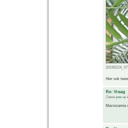
20190224_074
Hier ook twee
Re: Vraag
door
yme
op 2
Macrozamia