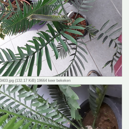
403.jpg (132.17 KiB) 19664 keer bekeken