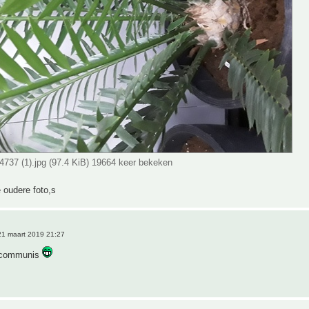
737 (1).jpg (97.4 KiB) 19664 keer bekeken
 oudere foto,s
1 maart 2019 21:27
 communis