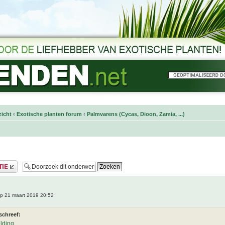
icht
‹
Exotische planten forum
‹
Palmvarens (Cycas, Dioon, Zamia, ...)
p 21 maart 2019 20:52
schreef: