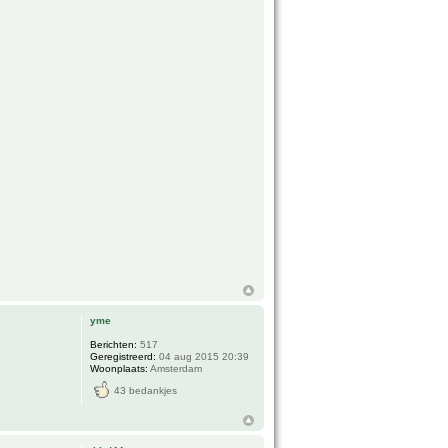
yme
Berichten:
517
Geregistreerd:
04 aug 2015 20:39
Woonplaats:
Amsterdam
43 bedankjes