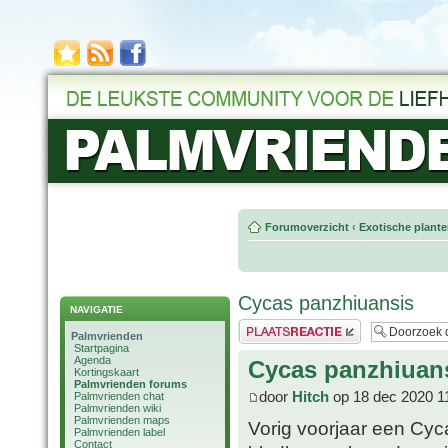
Forumoverzicht
‹
Exotische plant
Cycas panzhiuansis
NAVIGATIE
Plaats een reactie
Palmvrienden
Startpagina
Agenda
Cycas panzhiuan
Kortingskaart
Palmvrienden forums
door
Hitch
op 18 dec 2020 1
Palmvrienden chat
Palmvrienden wiki
Palmvrienden maps
Vorig voorjaar een Cyc
Palmvrienden label
Contact