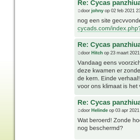
Re: Cycas panzhiu
door
johny
op 02 feb 2021 2
nog een site gecvvon
cycads.com/index.ph
Re: Cycas panzhiu
door
Hitch
op 23 maart 2021
Vandaag eens voorzich
deze kwamen er zonder 
de kern. Einde verhaal! 
voor ons klimaat is het 
Re: Cycas panzhiu
door
Helinde
op 03 apr 2021
Wat beroerd! Zonde hoo
nog beschermd?