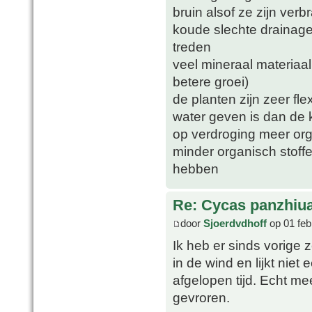
bruin alsof ze zijn ver
koude slechte drainage
treden
veel mineraal materiaa
betere groei)
de planten zijn zeer fle
water geven is dan de 
op verdroging meer orga
minder organisch stoff
hebben
Re: Cycas panzhiu
door
Sjoerdvdhoff
op 01 feb
Ik heb er sinds vorige 
in de wind en lijkt nie
afgelopen tijd. Echt me
gevroren.