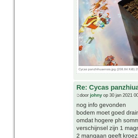
Cycas panzhihuaensis.jpg (208.84 KiB) 
Re: Cycas panzhiu
door
johny
op 30 jan 2021 0
nog info gevonden
bodem moet goed drainer
omdat hogere ph sommi
verschijnsel zijn 1 ma
2 mangaan geeft kroez