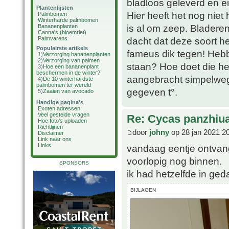
bladloos geleverd en ei
Plantenlijsten
Hier heeft het nog niet
Palmbomen
Winterharde palmbomen
is al om zeep. Bladere
Bananenplanten
Canna's (bloemriet)
Palmvarens
dacht dat deze soort h
Populairste artikels
fameus dik tegen! Heb
1)
Verzorging bananenplanten
2)
Verzorging van palmen
staan? Hoe doet die het
3)
Hoe een bananenplant
beschermen in de winter?
aangebracht simpelweg 
4)
De 10 winterhardste
palmbomen ter wereld
gegeven t°.
5)
Zaaien van avocado
Handige pagina's
Exoten adressen
Veel gestelde vragen
Re: Cycas panzhiu
Hoe foto's uploaden
Richtlijnen
door
johny
op 28 jan 2021 2
Disclaimer
Link naar ons
Links
vandaag eentje ontvan
voorlopig nog binnen.
SPONSORS
ik had hetzelfde in ged
BIJLAGEN