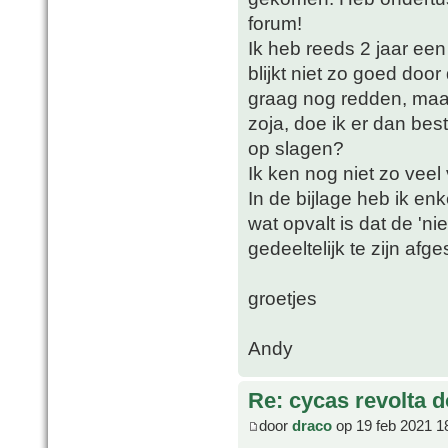
forum!
Ik heb reeds 2 jaar ee
blijkt niet zo goed doo
graag nog redden, maar 
zoja, doe ik er dan bes
op slagen?
Ik ken nog niet zo veel
In de bijlage heb ik enk
wat opvalt is dat de 'ni
gedeeltelijk te zijn af
groetjes
Andy
Re: cycas revolta d
door
draco
op 19 feb 2021 1