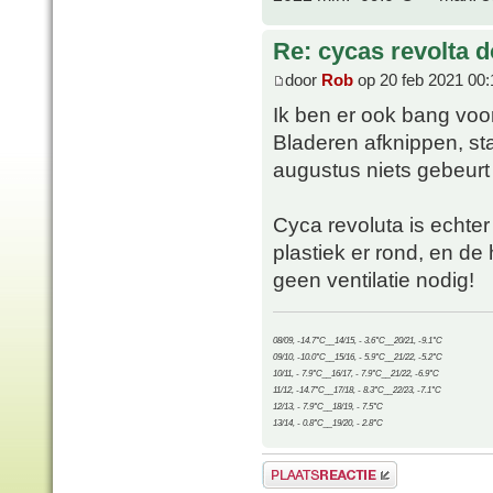
Re: cycas revolta d
door
Rob
op 20 feb 2021 00:
Ik ben er ook bang voor
Bladeren afknippen, stam
augustus niets gebeurt 
Cyca revoluta is echter
plastiek er rond, en de 
geen ventilatie nodig!
08/09, -14.7°C__14/15, - 3.6°C__20/21, -9.1°C
09/10, -10.0°C__15/16, - 5.9°C__21/22, -5.2°C
10/11, - 7.9°C__16/17, - 7.9°C__21/22, -6.9°C
11/12, -14.7°C__17/18, - 8.3°C__22/23, -7.1°C
12/13, - 7.9°C__18/19, - 7.5°C
13/14, - 0.8°C__19/20, - 2.8°C
Plaats een reactie