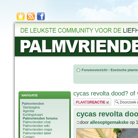
Forumoverzicht
‹
Exotische plant
cycas revolta dood? of 
NAVIGATIE
Plaats een reactie
Palmvrienden
Startpagina
Agenda
cycas revolta doo
Kortingskaart
Palmvrienden forums
door
allesoptgemakske
op 1
Palmvrienden chat
Palmvrienden wiki
Palmvrienden maps
Palmvrienden label
Contact