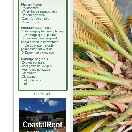
Plantenlijsten
Palmbomen
Winterharde palmbomen
Bananenplanten
Canna's (bloemriet)
Palmvarens
Populairste artikels
1)
Verzorging bananenplanten
2)
Verzorging van palmen
3)
Hoe een bananenplant
beschermen in de winter?
4)
De 10 winterhardste
palmbomen ter wereld
5)
Zaaien van avocado
Handige pagina's
Exoten adressen
Veel gestelde vragen
Hoe foto's uploaden
Richtlijnen
Disclaimer
Link naar ons
Links
SPONSORS