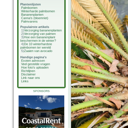
Plantenlijsten
Palmbomen
Winterharde palmbomen
Bananenplanten
Canna's (bloemriet)
Palmvarens
Populairste artikels
1)
Verzorging bananenplanten
2)
Verzorging van palmen
3)
Hoe een bananenplant
beschermen in de winter?
4)
De 10 winterhardste
palmbomen ter wereld
5)
Zaaien van avocado
Handige pagina's
Exoten adressen
Veel gestelde vragen
Hoe foto's uploaden
Richtlijnen
Disclaimer
Link naar ons
Links
SPONSORS