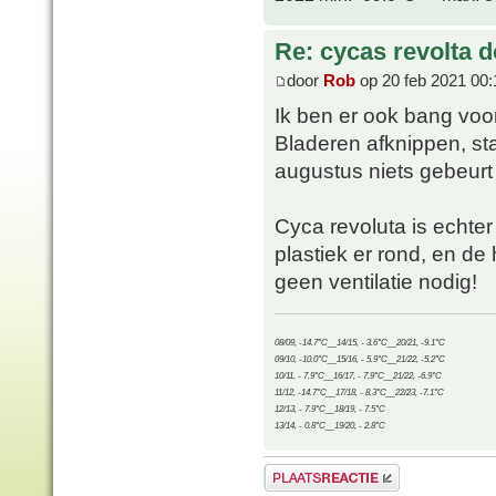
Re: cycas revolta d
door
Rob
op 20 feb 2021 00:
Ik ben er ook bang voor
Bladeren afknippen, stam
augustus niets gebeurt 
Cyca revoluta is echter
plastiek er rond, en de 
geen ventilatie nodig!
08/09, -14.7°C__14/15, - 3.6°C__20/21, -9.1°C
09/10, -10.0°C__15/16, - 5.9°C__21/22, -5.2°C
10/11, - 7.9°C__16/17, - 7.9°C__21/22, -6.9°C
11/12, -14.7°C__17/18, - 8.3°C__22/23, -7.1°C
12/13, - 7.9°C__18/19, - 7.5°C
13/14, - 0.8°C__19/20, - 2.8°C
Plaats een reactie