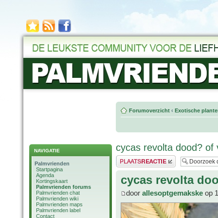
Forumoverzicht
‹
Exotische plant
cycas revolta dood? of 
NAVIGATIE
Plaats een reactie
Palmvrienden
Startpagina
Agenda
cycas revolta doo
Kortingskaart
Palmvrienden forums
door
allesoptgemakske
op 1
Palmvrienden chat
Palmvrienden wiki
Palmvrienden maps
Palmvrienden label
Contact