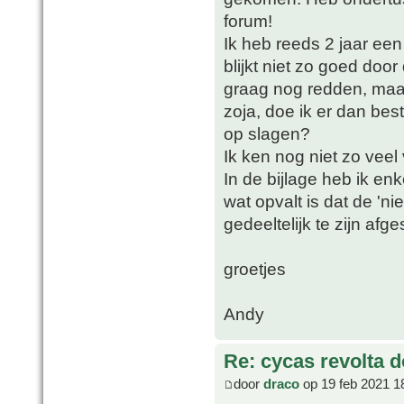
forum!
Ik heb reeds 2 jaar ee
blijkt niet zo goed doo
graag nog redden, maar 
zoja, doe ik er dan bes
op slagen?
Ik ken nog niet zo veel
In de bijlage heb ik enk
wat opvalt is dat de 'ni
gedeeltelijk te zijn af
groetjes
Andy
Re: cycas revolta d
door
draco
op 19 feb 2021 1