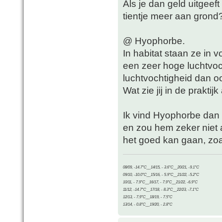
Als je dan geld uitgeef
tientje meer aan grond
@ Hyophorbe.
In habitat staan ze in 
een zeer hoge luchtvoc
luchtvochtigheid dan 
Wat zie jij in de prakti
Ik vind Hyophorbe dan 
en zou hem zeker niet
het goed kan gaan, zoal
08/09, -14.7°C__14/15, - 3.6°C__20/21, -9.1°C
09/10, -10.0°C__15/16, - 5.9°C__21/22, -5.2°C
10/11, - 7.9°C__16/17, - 7.9°C__21/22, -6.9°C
11/12, -14.7°C__17/18, - 8.3°C__22/23, -7.1°C
12/13, - 7.9°C__18/19, - 7.5°C
13/14, - 0.8°C__19/20, - 2.8°C