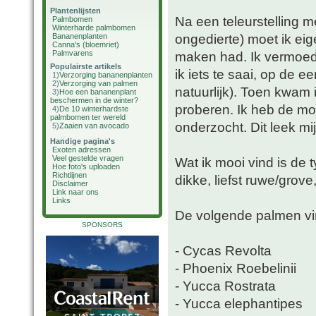
Plantenlijsten
Na een teleurstelling m
Palmbomen
Winterharde palmbomen
ongedierte) moet ik eig
Bananenplanten
Canna's (bloemriet)
Palmvarens
maken had. Ik vermoed 
Populairste artikels
ik iets te saai, op de e
1)
Verzorging bananenplanten
2)
Verzorging van palmen
natuurlijk). Toen kwam 
3)
Hoe een bananenplant
beschermen in de winter?
proberen. Ik heb de mog
4)
De 10 winterhardste
palmbomen ter wereld
onderzocht. Dit leek mij
5)
Zaaien van avocado
Handige pagina's
Exoten adressen
Veel gestelde vragen
Wat ik mooi vind is de 
Hoe foto's uploaden
Richtlijnen
dikke, liefst ruwe/gro
Disclaimer
Link naar ons
Links
De volgende palmen vin
SPONSORS
- Cycas Revolta
- Phoenix Roebelinii
- Yucca Rostrata
- Yucca elephantipes