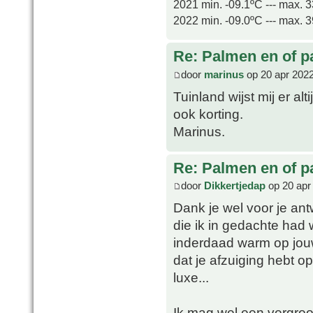
2021 min. -09.1ºC --- max. 
2022 min. -09.0ºC --- max. 
Re: Palmen en of 
door
marinus
op 20 apr 2022
Tuinland wijst mij er alt
ook korting.
Marinus.
Re: Palmen en of 
door
Dikkertjedap
op 20 apr
Dank je wel voor je an
die ik in gedachte had 
inderdaad warm op jouw 
dat je afzuiging hebt o
luxe...
Ik mag wel een vergro