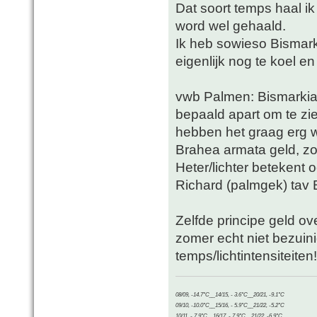
Dat soort temps haal i
word wel gehaald.
Ik heb sowieso Bismarki
eigenlijk nog te koel e
vwb Palmen: Bismarkia 
bepaald apart om te zi
hebben het graag erg w
Brahea armata geld, zo
Heter/lichter betekent 
Richard (palmgek) tav Bi
Zelfde principe geld ove
zomer echt niet bezuini
temps/lichtintensiteiten!
08/09, -14.7°C__14/15, - 3.6°C__20/21, -9.1°C
09/10, -10.0°C__15/16, - 5.9°C__21/22, -5.2°C
10/11, - 7.9°C__16/17, - 7.9°C__21/22, -6.9°C