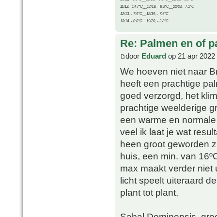
11/12, -14.7°C__17/18, - 8.3°C__22/23, -7.1°C
12/13, - 7.9°C__18/19, - 7.5°C
13/14, - 0.8°C__19/20, - 2.8°C
Re: Palmen en of 
door
Eduard
op 21 apr 2022
We hoeven niet naar Bras
heeft een prachtige pal
goed verzorgd, het kli
prachtige weelderige gr
een warme en normale b
veel ik laat je wat resu
heen groot geworden zij
huis, een min. van 16º
max maakt verder niet u
licht speelt uiteraard d
plant tot plant,
Sabal Dominensis, gro