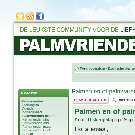
Forumoverzicht
‹
Exotische plant
Palmen en of palmvare
NAVIGATIE
Plaats een reactie
Palmvrienden
Startpagina
Agenda
Palmen en of pa
Kortingskaart
Palmvrienden forums
door
Dikkertjedap
op 19 apr
Palmvrienden chat
Palmvrienden wiki
Palmvrienden maps
Hoi allemaal,
Palmvrienden label
Contact