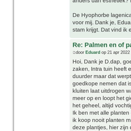
anders dan esthetiek? D
De Hyophorbe lagenicaul
voor mij. Dank je, Eduar
stam krijgt. Dat vind ik
Re: Palmen en of 
door
Eduard
op 21 apr 2022
Hoi, Dank je D.dap, go
zaken, Intra tuin heeft
duurder maar dat werpt 
goedkope nemen dat is v
kluiten laat uitdrogen
meer op en loopt het gie
het geheel, altijd vocht
Ik ben met alle planten
ik koop nooit planten m
deze plantjes, hier zij