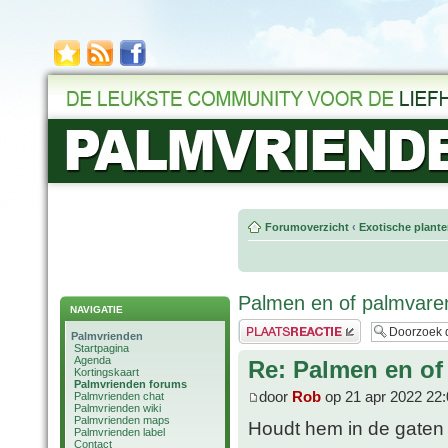
Forumoverzicht
‹
Exotische plant
Palmen en of palmvare
NAVIGATIE
Plaats een reactie
Palmvrienden
Startpagina
Agenda
Re: Palmen en of
Kortingskaart
Palmvrienden forums
door
Rob
op 21 apr 2022 22:
Palmvrienden chat
Palmvrienden wiki
Palmvrienden maps
Houdt hem in de gaten 
Palmvrienden label
Contact