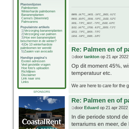
Plantenlijsten
Palmbomen
Winterharde palmbomen
Bananenplanten
08/09, -14.7°C__14/15, - 3.6°C__20/21, -9.1°C
Canna's (bloemriet)
09/10, -10.0°C__15/16, - 5.9°C__21/22, -5.2°C
Palmvarens
10/11, - 7.9°C__16/17, - 7.9°C__21/22, -6.9°C
Populairste artikels
11/12, -14.7°C__17/18, - 8.3°C__22/23, -7.1°C
1)
Verzorging bananenplanten
12/13, - 7.9°C__18/19, - 7.5°C
2)
Verzorging van palmen
13/14, - 0.8°C__19/20, - 2.8°C
3)
Hoe een bananenplant
beschermen in de winter?
4)
De 10 winterhardste
Re: Palmen en of 
palmbomen ter wereld
5)
Zaaien van avocado
door
tankton
op 21 apr 2022
Handige pagina's
Exoten adressen
Op dit moment 45%, wis
Veel gestelde vragen
Hoe foto's uploaden
Richtlijnen
temperatuur etc.
Disclaimer
Link naar ons
Links
We are here to care for the 
SPONSORS
Re: Palmen en of 
door
Eduard
op 21 apr 2022
In die periode stond de
terrariums en meer, d