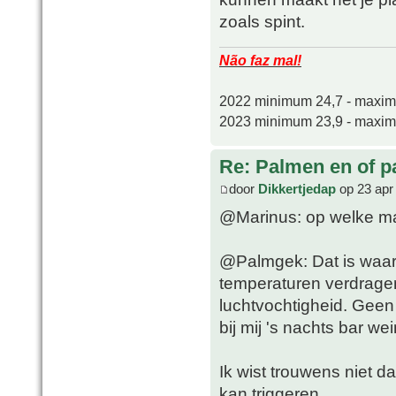
zoals spint.
Não faz mal!
2022 minimum 24,7 - maxi
2023 minimum 23,9 - maxi
Re: Palmen en of 
door
Dikkertjedap
op 23 apr
@Marinus: op welke man
@Palmgek: Dat is waar
temperaturen verdragen
luchtvochtigheid. Geen 
bij mij 's nachts bar wei
Ik wist trouwens niet da
kan triggeren...