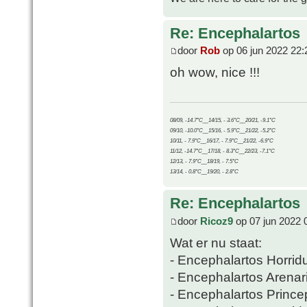
Re: Encephalartos
door
Rob
op 06 jun 2022 22:
oh wow, nice !!!
08/09, -14.7°C__14/15, - 3.6°C__20/21, -9.1°C
09/10, -10.0°C__15/16, - 5.9°C__21/22, -5.2°C
10/11, - 7.9°C__16/17, - 7.9°C__21/22, -6.9°C
11/12, -14.7°C__17/18, - 8.3°C__22/23, -7.1°C
12/13, - 7.9°C__18/19, - 7.5°C
13/14, - 0.8°C__19/20, - 2.8°C
Re: Encephalartos
door
Ricoz9
op 07 jun 2022 
Wat er nu staat:
- Encephalartos Horrid
- Encephalartos Arenar
- Encephalartos Prince