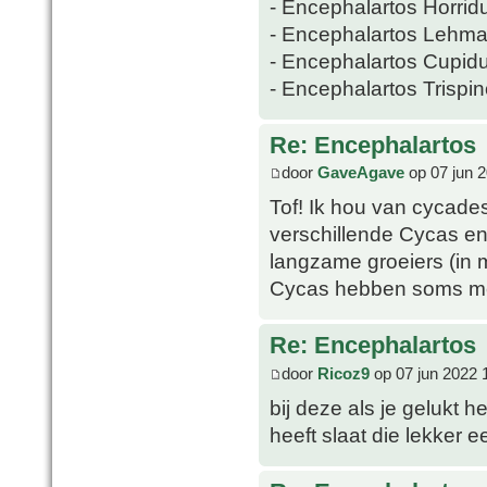
- Encephalartos Horrid
- Encephalartos Lehma
- Encephalartos Cupid
- Encephalartos Trispi
Re: Encephalartos
door
GaveAgave
op 07 jun 
Tof! Ik hou van cycade
verschillende Cycas en
langzame groeiers (in 
Cycas hebben soms mee
Re: Encephalartos
door
Ricoz9
op 07 jun 2022 
bij deze als je gelukt h
heeft slaat die lekker ee