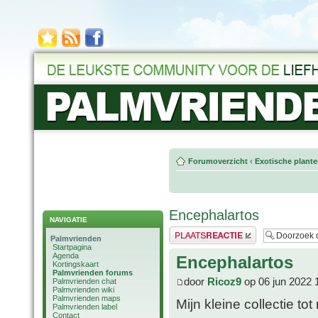
Forumoverzicht
‹
Exotische plant
Encephalartos
NAVIGATIE
Plaats een reactie
Palmvrienden
Startpagina
Agenda
Encephalartos
Kortingskaart
Palmvrienden forums
door
Ricoz9
op 06 jun 2022 
Palmvrienden chat
Palmvrienden wiki
Palmvrienden maps
Mijn kleine collectie tot
Palmvrienden label
Contact