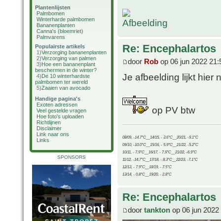
Plantenlijsten
Palmbomen
Winterharde palmbomen
Bananenplanten
Canna's (bloemriet)
Palmvarens
Re: Encephalartos
Populairste artikels
1)
Verzorging bananenplanten
2)
Verzorging van palmen
door
Rob
op 06 jun 2022 21:
3)
Hoe een bananenplant
beschermen in de winter?
Je afbeelding lijkt hier 
4)
De 10 winterhardste
palmbomen ter wereld
5)
Zaaien van avocado
Handige pagina's
Exoten adressen
op PV btw
Veel gestelde vragen
Hoe foto's uploaden
Richtlijnen
Disclaimer
Link naar ons
08/09, -14.7°C__14/15, - 3.6°C__20/21, -9.1°C
Links
09/10, -10.0°C__15/16, - 5.9°C__21/22, -5.2°C
10/11, - 7.9°C__16/17, - 7.9°C__21/22, -6.9°C
SPONSORS
11/12, -14.7°C__17/18, - 8.3°C__22/23, -7.1°C
12/13, - 7.9°C__18/19, - 7.5°C
13/14, - 0.8°C__19/20, - 2.8°C
Re: Encephalartos
door
tankton
op 06 jun 2022