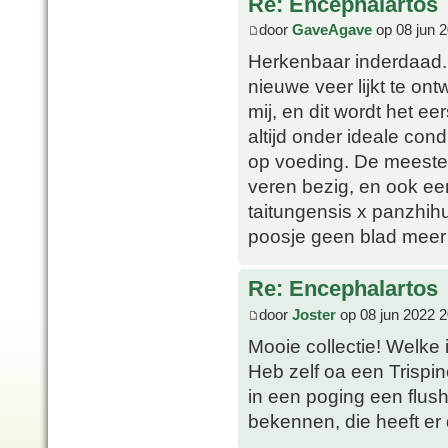
Re: Encephalartos
door
GaveAgave
op 08 jun 
Herkenbaar inderdaad. 
nieuwe veer lijkt te on
mij, en dit wordt het ee
altijd onder ideale con
op voeding. De meeste 
veren bezig, en ook een 
taitungensis x panzhih
poosje geen blad meer 
Re: Encephalartos
door
Joster
op 08 jun 2022 2
Mooie collectie! Welke 
Heb zelf oa een Trispin
in een poging een flus
bekennen, die heeft er 