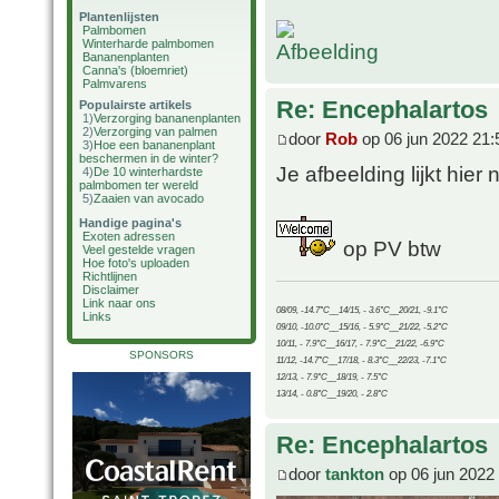
Plantenlijsten
Palmbomen
Winterharde palmbomen
Bananenplanten
Canna's (bloemriet)
Palmvarens
Re: Encephalartos
Populairste artikels
1)
Verzorging bananenplanten
2)
Verzorging van palmen
door
Rob
op 06 jun 2022 21:
3)
Hoe een bananenplant
beschermen in de winter?
Je afbeelding lijkt hier 
4)
De 10 winterhardste
palmbomen ter wereld
5)
Zaaien van avocado
Handige pagina's
Exoten adressen
op PV btw
Veel gestelde vragen
Hoe foto's uploaden
Richtlijnen
Disclaimer
Link naar ons
08/09, -14.7°C__14/15, - 3.6°C__20/21, -9.1°C
Links
09/10, -10.0°C__15/16, - 5.9°C__21/22, -5.2°C
10/11, - 7.9°C__16/17, - 7.9°C__21/22, -6.9°C
SPONSORS
11/12, -14.7°C__17/18, - 8.3°C__22/23, -7.1°C
12/13, - 7.9°C__18/19, - 7.5°C
13/14, - 0.8°C__19/20, - 2.8°C
Re: Encephalartos
door
tankton
op 06 jun 2022