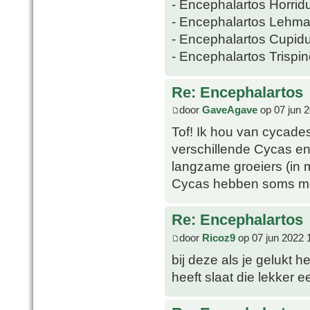
- Encephalartos Horrid
- Encephalartos Lehma
- Encephalartos Cupid
- Encephalartos Trispi
Re: Encephalartos
door
GaveAgave
op 07 jun 
Tof! Ik hou van cycade
verschillende Cycas en
langzame groeiers (in 
Cycas hebben soms mee
Re: Encephalartos
door
Ricoz9
op 07 jun 2022 
bij deze als je gelukt h
heeft slaat die lekker ee