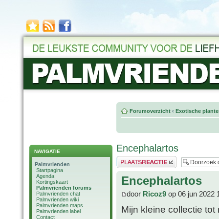
Forumoverzicht
‹
Exotische plant
Encephalartos
NAVIGATIE
Plaats een reactie
Palmvrienden
Startpagina
Agenda
Encephalartos
Kortingskaart
Palmvrienden forums
door
Ricoz9
op 06 jun 2022 
Palmvrienden chat
Palmvrienden wiki
Palmvrienden maps
Mijn kleine collectie tot
Palmvrienden label
Contact