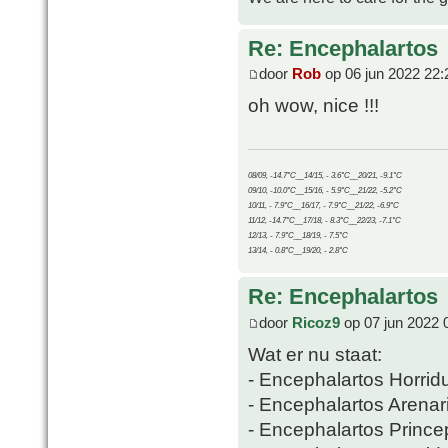
Re: Encephalartos
door
Rob
op 06 jun 2022 22:
oh wow, nice !!!
08/09, -14.7°C__14/15, - 3.6°C__20/21, -9.1°C
09/10, -10.0°C__15/16, - 5.9°C__21/22, -5.2°C
10/11, - 7.9°C__16/17, - 7.9°C__21/22, -6.9°C
11/12, -14.7°C__17/18, - 8.3°C__22/23, -7.1°C
12/13, - 7.9°C__18/19, - 7.5°C
13/14, - 0.8°C__19/20, - 2.8°C
Re: Encephalartos
door
Ricoz9
op 07 jun 2022 
Wat er nu staat:
- Encephalartos Horrid
- Encephalartos Arenar
- Encephalartos Prince