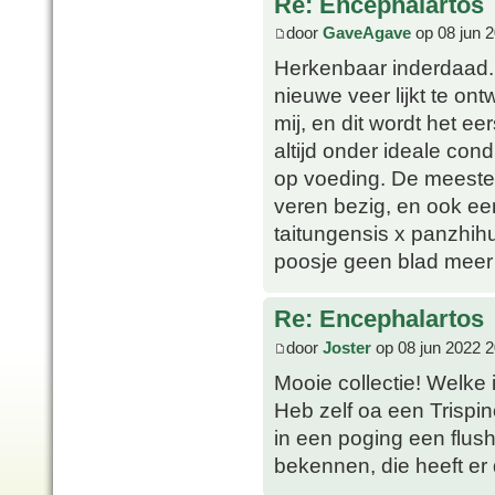
Re: Encephalartos
door
GaveAgave
op 08 jun 
Herkenbaar inderdaad. 
nieuwe veer lijkt te on
mij, en dit wordt het ee
altijd onder ideale con
op voeding. De meeste 
veren bezig, en ook een 
taitungensis x panzhih
poosje geen blad meer 
Re: Encephalartos
door
Joster
op 08 jun 2022 2
Mooie collectie! Welke 
Heb zelf oa een Trispin
in een poging een flus
bekennen, die heeft er 