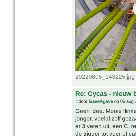
20220805_143225.jpg 
Re: Cycas - nieuw 
door
GaveAgave
op 06 aug 
Geen idee. Mooie flinke
jonger, veelal zelf gez
er 3 veren uit, een C. r
de trigger tot veer of c