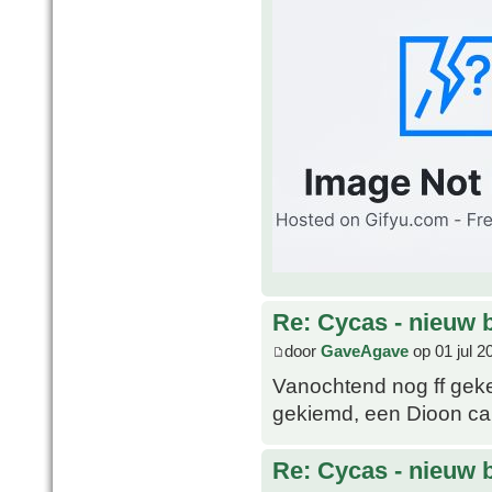
Re: Cycas - nieuw 
door
GaveAgave
op 01 jul 2
Vanochtend nog ff geke
gekiemd, een Dioon cali
Re: Cycas - nieuw 