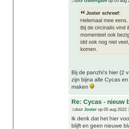
door
GaveAgave
op 05 aug 
Joster schreef:
Helemaal mee eens. 
Bij de circinalis vind 
momenteel ook bezig 
idd ook nog niet veel
komen.
Bij de panzhi's hier (2
zijn bijna alle Cycas e
maken
Re: Cycas - nieuw 
door
Joster
op 05 aug 2022 
Ik denk dat het hier vo
blijft en geen nieuwe bl