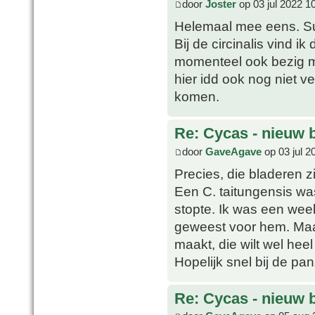
door
Joster
op 03 jul 2022 1
Helemaal mee eens. Su
Bij de circinalis vind ik
momenteel ook bezig m
hier idd ook nog niet v
komen.
Re: Cycas - nieuw 
door
GaveAgave
op 03 jul 2
Precies, die bladeren zi
Een C. taitungensis w
stopte. Ik was een week
geweest voor hem. Maar
maakt, die wilt wel hee
Hopelijk snel bij de p
Re: Cycas - nieuw 