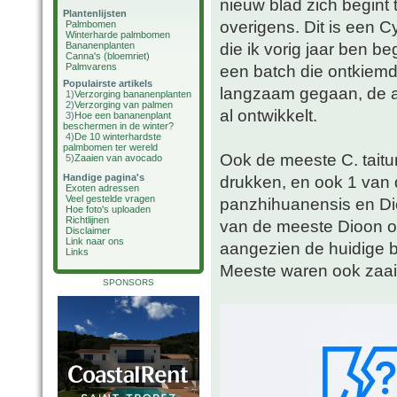
nieuw blad zich begint t
Plantenlijsten
overigens. Dit is een 
Palmbomen
Winterharde palmbomen
die ik vorig jaar ben 
Bananenplanten
Canna's (bloemriet)
Palmvarens
een batch die ontkiemde
Populairste artikels
langzaam gegaan, de an
1)
Verzorging bananenplanten
2)
Verzorging van palmen
al ontwikkelt.
3)
Hoe een bananenplant
beschermen in de winter?
4)
De 10 winterhardste
palmbomen ter wereld
Ook de meeste C. taitun
5)
Zaaien van avocado
Handige pagina's
drukken, en ook 1 van 
Exoten adressen
Veel gestelde vragen
panzhihuanensis en Di
Hoe foto's uploaden
Richtlijnen
van de meeste Dioon oo
Disclaimer
Link naar ons
aangezien de huidige b
Links
Meeste waren ook zaail
SPONSORS